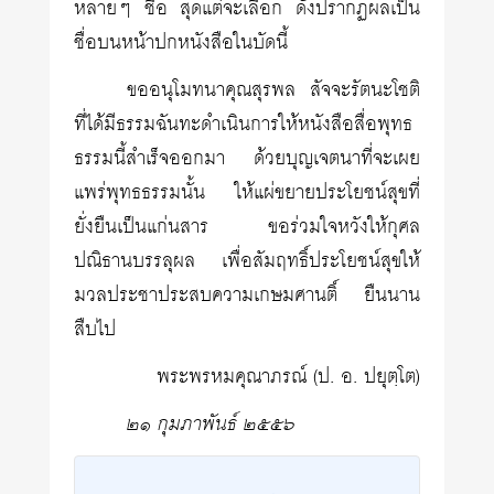
หลายๆ ชื่อ สุดแต่จะเลือก ดังปรากฏผลเป็น
ชื่อบนหน้าปกหนังสือในบัดนี้
ขออนุโมทนาคุณสุรพล สัจจะรัตนะโชติ
ที่ได้มีธรรมฉันทะดำเนินการให้หนังสือสื่อพุทธ
ธรรมนี้สำเร็จออกมา ด้วยบุญเจตนาที่จะเผย
แพร่พุทธธรรมนั้น ให้แผ่ขยายประโยชน์สุขที่
ยั่งยืนเป็นแก่นสาร ขอร่วมใจหวังให้กุศล
ปณิธานบรรลุผล เพื่อสัมฤทธิ์ประโยชน์สุขให้
มวลประชาประสบความเกษมศานติ์ ยืนนาน
สืบไป
พระพรหมคุณาภรณ์ (ป. อ. ปยุตฺโต)
๒๑ กุมภาพันธ์ ๒๕๕๖