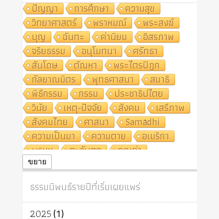
ปัญญา
การศึกษา
ความสุข
วิทยาศาสตร์
พราหมณ์
พระสงฆ์
บุญ
ฉันทะ
ค่านิยม
อิสรภาพ
จริยธรรม
อนุโมทนา
ศรัทธา
สันโดษ
ตัณหา
พระไตรปิฎก
กัลยาณมิตร
พุทธศาสนา
สมาธิ
พิธีกรรม
กรรม
ประชาธิปไตย
วินัย
เหตุ-ปัจจัย
สังคม
เสรีภาพ
สังคมไทย
ศาสนา
Samādhi
ความเป็นมา
ความตาย
อเมริกา
พรหม
ตะวันตก
คุณค่า
ปฏิจจสมุปบาท
ศีล
อุตสาหกรรม
ขยาย
สถาบันสงฆ์
ศาสนาประจำชาติ
ธรรมนิพนธ์รายปีที่เริ่มเผยแพร่
อินเดีย
ผู้บริโภค
ธรรมาธิปไตย
จักร
การแยกรัฐกับศาสนา
ธรรมชาติ
2025
(1)