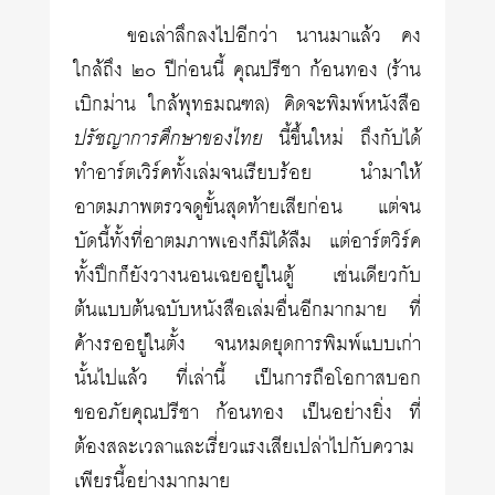
ขอเล่าลึกลงไปอีกว่า นานมาแล้ว คง
ใกล้ถึง ๒๐ ปีก่อนนี้ คุณปรีชา ก้อนทอง (ร้าน
เบิกม่าน ใกล้พุทธมณฑล) คิดจะพิมพ์หนังสือ
ปรัชญาการศึกษาของไทย
นี้ขึ้นใหม่ ถึงกับได้
ทำอาร์ตเวิร์คทั้งเล่มจนเรียบร้อย นำมาให้
อาตมภาพตรวจดูขั้นสุดท้ายเสียก่อน แต่จน
บัดนี้ทั้งที่อาตมภาพเองก็มิได้ลืม แต่อาร์ตวิร์ค
ทั้งปึกก็ยังวางนอนเฉยอยู่ในตู้ เช่นเดียวกับ
ต้นแบบต้นฉบับหนังสือเล่มอื่นอีกมากมาย ที่
ค้างรออยู่ในตั้ง จนหมดยุดการพิมพ์แบบเก่า
นั้นไปแล้ว ที่เล่านี้ เป็นการถือโอกาสบอก
ขออภัยคุณปรีชา ก้อนทอง เป็นอย่างยิ่ง ที่
ต้องสละเวลาและเรี่ยวแรงเสียเปล่าไปกับความ
เพียรนี้อย่างมากมาย