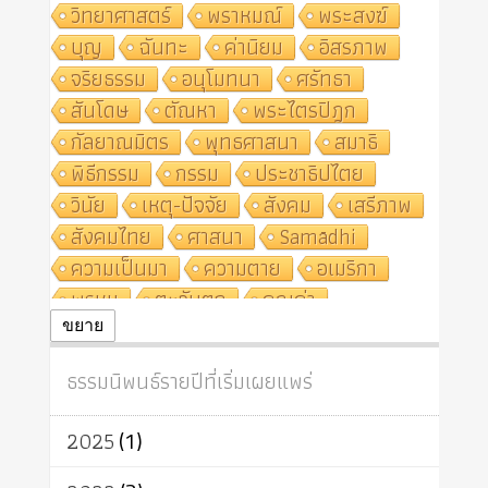
วิทยาศาสตร์
พราหมณ์
พระสงฆ์
บุญ
ฉันทะ
ค่านิยม
อิสรภาพ
จริยธรรม
อนุโมทนา
ศรัทธา
สันโดษ
ตัณหา
พระไตรปิฎก
กัลยาณมิตร
พุทธศาสนา
สมาธิ
พิธีกรรม
กรรม
ประชาธิปไตย
วินัย
เหตุ-ปัจจัย
สังคม
เสรีภาพ
สังคมไทย
ศาสนา
Samādhi
ความเป็นมา
ความตาย
อเมริกา
พรหม
ตะวันตก
คุณค่า
ปฏิจจสมุปบาท
ศีล
อุตสาหกรรม
ขยาย
สถาบันสงฆ์
ศาสนาประจำชาติ
ธรรมนิพนธ์รายปีที่เริ่มเผยแพร่
อินเดีย
ผู้บริโภค
ธรรมาธิปไตย
จักร
การแยกรัฐกับศาสนา
ธรรมชาติ
2025
(1)
เทคโนโลยี
คณะสงฆ์
การบวช