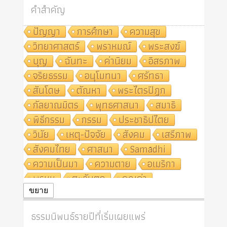
คำสำคัญ
ปัญญา
การศึกษา
ความสุข
วิทยาศาสตร์
พราหมณ์
พระสงฆ์
บุญ
ฉันทะ
ค่านิยม
อิสรภาพ
จริยธรรม
อนุโมทนา
ศรัทธา
สันโดษ
ตัณหา
พระไตรปิฎก
กัลยาณมิตร
พุทธศาสนา
สมาธิ
พิธีกรรม
กรรม
ประชาธิปไตย
วินัย
เหตุ-ปัจจัย
สังคม
เสรีภาพ
สังคมไทย
ศาสนา
Samādhi
ความเป็นมา
ความตาย
อเมริกา
พรหม
ตะวันตก
คุณค่า
ปฏิจจสมุปบาท
ศีล
อุตสาหกรรม
ขยาย
สถาบันสงฆ์
ศาสนาประจำชาติ
ธรรมนิพนธ์รายปีที่เริ่มเผยแพร่
อินเดีย
ผู้บริโภค
ธรรมาธิปไตย