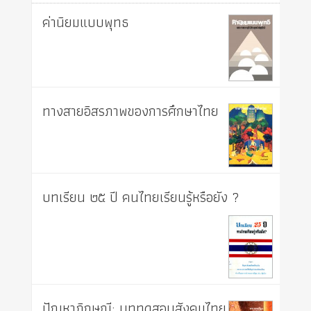
ค่านิยมแบบพุทธ
ทางสายอิสรภาพของการศึกษาไทย
บทเรียน ๒๕ ปี คนไทยเรียนรู้หรือยัง ?
ปัญหาภิกษุณี: บททดสอบสังคมไทย