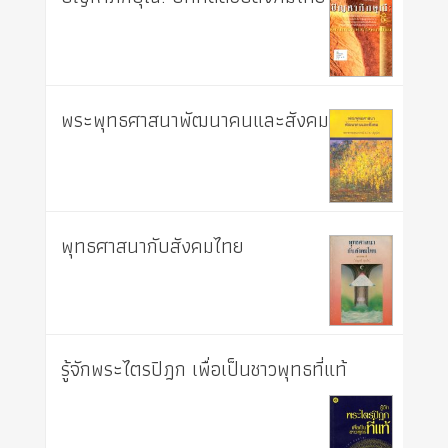
พระพุทธศาสนาพัฒนาคนและสังคม
พุทธศาสนากับสังคมไทย
รู้จักพระไตรปิฎก เพื่อเป็นชาวพุทธที่แท้