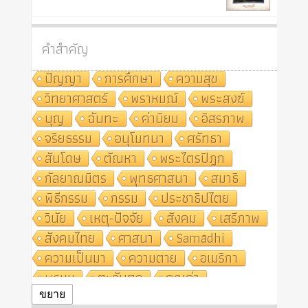
คำสำคัญ
ปัญญา
การศึกษา
ความสุข
วิทยาศาสตร์
พราหมณ์
พระสงฆ์
บุญ
ฉันทะ
ค่านิยม
อิสรภาพ
จริยธรรม
อนุโมทนา
ศรัทธา
สันโดษ
ตัณหา
พระไตรปิฎก
กัลยาณมิตร
พุทธศาสนา
สมาธิ
พิธีกรรม
กรรม
ประชาธิปไตย
วินัย
เหตุ-ปัจจัย
สังคม
เสรีภาพ
สังคมไทย
ศาสนา
Samādhi
ความเป็นมา
ความตาย
อเมริกา
พรหม
ตะวันตก
คุณค่า
ปฏิจจสมุปบาท
ศีล
อุตสาหกรรม
ขยาย