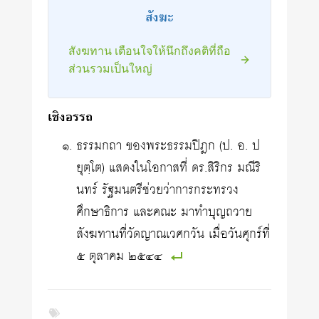
สังฆะ
สังฆทาน เตือนใจให้นึกถึงคติที่ถือ
ส่วนรวมเป็นใหญ่
เชิงอรรถ
ธรรมกถา ของพระธรรมปิฎก (ป. อ. ป
ยุตฺโต) แสดงในโอกาสที่ ดร.สิริกร มณีริ
นทร์ รัฐมนตรีช่วยว่าการกระทรวง
ศึกษาธิการ และคณะ มาทำบุญถวาย
สังฆทานที่วัดญาณเวศกวัน เมื่อวันศุกร์ที่
๕ ตุลาคม ๒๕๔๔