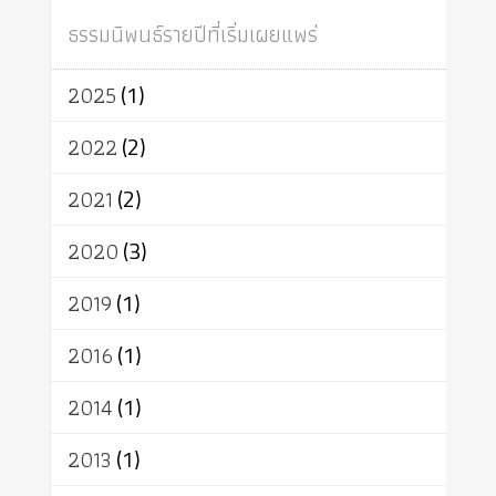
สถาบันสงฆ์
ศาสนาประจำชาติ
ธรรมนิพนธ์รายปีที่เริ่มเผยแพร่
อินเดีย
ผู้บริโภค
ธรรมาธิปไตย
จักร
การแยกรัฐกับศาสนา
ธรรมชาติ
2025
(1)
เทคโนโลยี
คณะสงฆ์
การบวช
สิทธิ
พุทธบริษัท
เยาวชน
2022
(2)
อาสาฬหบูชา
พระเวท
มหายาน
2021
(2)
อัตถะ
วัตถุเสพ
วัฒนธรรม
เทวดา
ปราโมทย์
2020
(3)
2019
(1)
2016
(1)
2014
(1)
2013
(1)