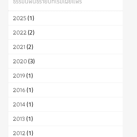
ธรรมนิพนธ์รายปีที่เริ่มเผยแพร่
ผู้บริโภค
ธรรมาธิปไตย
จักร
การแยกรัฐกับศาสนา
ธรรมชาติ
2025
(1)
เทคโนโลยี
คณะสงฆ์
การบวช
สิทธิ
พุทธบริษัท
เยาวชน
อาสาฬหบูชา
2022
(2)
พระเวท
มหายาน
อัตถะ
วัตถุเสพ
2021
(2)
วัฒนธรรม
เทวดา
ปราโมทย์
2020
(3)
2019
(1)
2016
(1)
2014
(1)
2013
(1)
2012
(1)