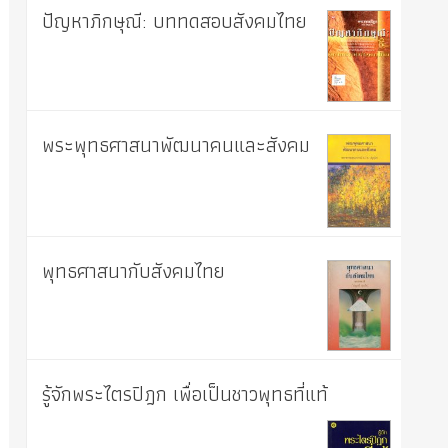
ปัญหาภิกษุณี: บททดสอบสังคมไทย
พระพุทธศาสนาพัฒนาคนและสังคม
พุทธศาสนากับสังคมไทย
รู้จักพระไตรปิฎก เพื่อเป็นชาวพุทธที่แท้