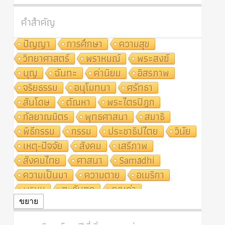
คำสำคัญ
ปัญญา
การศึกษา
ความสุข
วิทยาศาสตร์
พราหมณ์
พระสงฆ์
บุญ
ฉันทะ
ค่านิยม
อิสรภาพ
จริยธรรม
อนุโมทนา
ศรัทธา
สันโดษ
ตัณหา
พระไตรปิฎก
กัลยาณมิตร
พุทธศาสนา
สมาธิ
พิธีกรรม
กรรม
ประชาธิปไตย
วินัย
เหตุ-ปัจจัย
สังคม
เสรีภาพ
สังคมไทย
ศาสนา
Samādhi
ความเป็นมา
ความตาย
อเมริกา
พรหม
ตะวันตก
คุณค่า
ปฏิจจสมุปบาท
ศีล
อุตสาหกรรม
ขยาย
สถาบันสงฆ์
ศาสนาประจำชาติ
อินเดีย