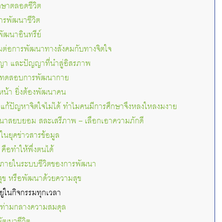
ึกษาตลอดชีวิต
ารพัฒนาชีวิต
พัฒนาอินทรีย์
อมต่อการพัฒนาทางสังคมกับทางจิตใจ
า และปัญญาที่นำสู่อิสรภาพ
่องทดสอบการพัฒนากาย
วหน้า ยิ่งต้องพัฒนาคน
แก้ปัญหาจิตใจไม่ได้ ทำไมคนมีการศึกษาจึงหลงใหลงมงาย
รถนาสยบยอม สละเสรีภาพ – เลือกเอาความภักดี
ในยุคข่าวสารข้อมูล
คือทำให้พึ่งตนได้
ายในระบบชีวิตของการพัฒนา
ุข หรือพัฒนาด้วยความสุข
ยู่ในกิจกรรมทุกเวลา
าในท่ามกลางความสมดุล
พัฒนาชีวิต