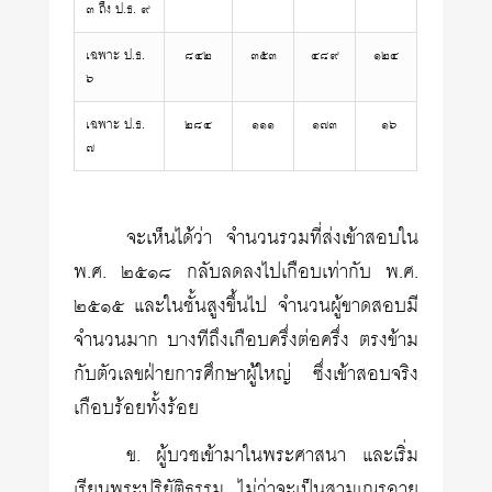
๓ ถึง ป.ธ. ๙
เฉพาะ ป.ธ.
๘๔๒
๓๕๓
๔๘๙
๑๒๔
๖
เฉพาะ ป.ธ.
๒๘๔
๑๑๑
๑๗๓
๑๖
๗
จะเห็นได้ว่า จำนวนรวมที่ส่งเข้าสอบใน
พ.ศ. ๒๕๑๘ กลับลดลงไปเกือบเท่ากับ พ.ศ.
๒๕๑๕ และในชั้นสูงขึ้นไป จำนวนผู้ขาดสอบมี
จำนวนมาก บางทีถึงเกือบครึ่งต่อครึ่ง ตรงข้าม
กับตัวเลขฝ่ายการศึกษาผู้ใหญ่ ซึ่งเข้าสอบจริง
เกือบร้อยทั้งร้อย
ข. ผู้บวชเข้ามาในพระศาสนา และเริ่ม
เรียนพระปริยัติธรรม ไม่ว่าจะเป็นสามเณรอายุ