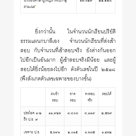
นักเรียนศึกษาผู้ใหญ่สำหรับภิกษุ
๑๓,๐๒๓
๒๕,๔๔๘
4
สามเณร
ยิ่งกว่านั้น ในจำนวนนักเรียนปริยัติ
ธรรมแผนกบาลีเอง จำนวนนักเรียนที่ส่งเข้า
สอบ กับจำนวนที่เข้าสอบจริง ยังต่างกันออก
ไปอีกเป็นอันมาก ผู้เข้าสอบจริงมีน้อย และผู้
สอบได้ยิ่งน้อยลงไปอีก ดังตัวเลขในปี ๒๕๑๘
(พึงสังเกตตัวเลขเฉพาะของบางชั้น)
ส่งเข้า
ขาด
คงสอบ
สอบได้
สอบ
สอบ
จริง
ประโยค ๑-๒
๑๑,๙๒๖
๓,๘๐๗
๘,๑๑๙
๒,๕๖๙
ถึง ป.ธ. ๙
เฉพาะ ป.ธ.
๕,๖๙๑
๒,๐๑๕
๓,๖๗๕
๑,๔๖๒