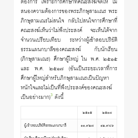
ต้องการ เพราะการศึกษาที่คณะสงฆ์จัดให้ ไม่
สนองความต้องการของพระภิกษุสามเณร พระ
ภิกษุสามเณรไม่สนใจ กลับไปสนใจการศึกษาที่
คณะสงฆ์เห็นว่าไม่พึงประสงค์ จะเห็นได้จาก
จำนวนเปรียบเทียบ ระหว่างผู้เข้าสอบปริยัติ
ธรรมแผนกบาลีของคณะสงฆ์ กับนักเรียน
(ภิกษุสามเณร) ศึกษาผู้ใหญ่ ใน พ.ศ. ๒๕๑๕
และ พ.ศ. ๒๕๑๗ (อันเป็นระยะเวลาที่การ
ศึกษาผู้ใหญ่สำหรับภิกษุสามเณรเป็นปัญหา
หนักใจและไม่เป็นที่พึงประสงค์ของคณะสงฆ์
3
เป็นอย่างมาก)
ดังนี้
๒๕๑๕
๒๕๑๗
ผู้เข้าสอบปริยัติธรรมแผนกบาลี
๑๑,๙๒๗
๑๒,๙๘๖