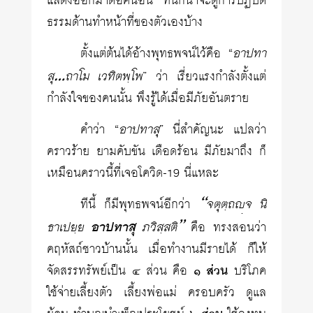
แสดงออกมาต่อคนอื่น ทีนี้ก็น่าจะดูการปฏิบัติ
ธรรมด้านทำหน้าที่ของตัวเองบ้าง
อาปทา
ตั้งแต่ต้นได้อ้างพุทธพจน์ไว้คือ “
สุ…ถาโม เวทิตพฺโพ
” ว่า เรี่ยวแรงกำลังตั้งแต่
กำลังใจของคนนั้น พึงรู้ได้เมื่อมีภัยอันตราย
อาปทาสุ
คำว่า “
” นี่สำคัญนะ แปลว่า
คราวร้าย ยามคับขัน เดือดร้อน มีภัยมาถึง ก็
เหมือนคราวนี้ที่เจอโควิด-19 นี่แหละ
“จตุตฺถฺจ นิ
ทีนี้ ก็มีพุทธพจน์อีกว่า
ธาเปยฺย
อาปทาสุ
ภวิสฺสติ”
คือ ทรงสอนว่า
คฤหัสถ์ชาวบ้านนั้น เมื่อทำงานมีรายได้ ก็ให้
จัดสรรทรัพย์เป็น ๔ ส่วน คือ
๑ ส่วน
บริโภค
ใช้จ่ายเลี้ยงตัว เลี้ยงพ่อแม่ ครอบครัว ดูแล