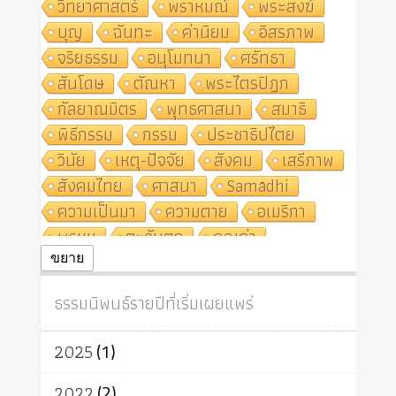
วิทยาศาสตร์
พราหมณ์
พระสงฆ์
บุญ
ฉันทะ
ค่านิยม
อิสรภาพ
จริยธรรม
อนุโมทนา
ศรัทธา
สันโดษ
ตัณหา
พระไตรปิฎก
กัลยาณมิตร
พุทธศาสนา
สมาธิ
พิธีกรรม
กรรม
ประชาธิปไตย
วินัย
เหตุ-ปัจจัย
สังคม
เสรีภาพ
สังคมไทย
ศาสนา
Samādhi
ความเป็นมา
ความตาย
อเมริกา
พรหม
ตะวันตก
คุณค่า
ปฏิจจสมุปบาท
ศีล
อุตสาหกรรม
ขยาย
สถาบันสงฆ์
ศาสนาประจำชาติ
ธรรมนิพนธ์รายปีที่เริ่มเผยแพร่
อินเดีย
ผู้บริโภค
ธรรมาธิปไตย
จักร
การแยกรัฐกับศาสนา
ธรรมชาติ
2025
(1)
เทคโนโลยี
คณะสงฆ์
การบวช
สิทธิ
พุทธบริษัท
เยาวชน
2022
(2)