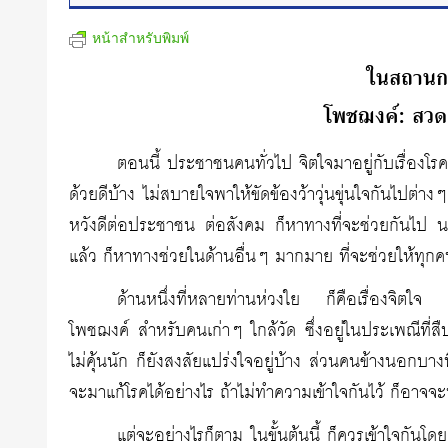
หน้าสำหรับพิมพ์
ในสถานกา
โพชฌงค์: สวดก็ไ
ตอนนี้ ประชาชนคนทั่วไป จิตใจมาอยู่กับเรื่องโ
ด้วยดีบ้าง ไม่สบายใจพาให้ขัดข้องว้าวุ่นขุ่นใจกันไปต่างๆ
หวังดีต่อประชาชน ต่อสังคม ก็หาทางที่จะช่วยกันไป นอ
แล้ว ก็หาทางช่วยในด้านอื่นๆ มากมาย ที่จะช่วยให้ทุกคน
ด้านหนึ่งที่หลายท่านห่วงใย ก็คือเรื่องจิตใ
โพชฌงค์ สำหรับคนเก่าๆ ใกล้วัด ซึ่งอยู่ในประเพณีที่สืบก
ไม่คุ้นนัก ก็ยังสงสัยแปร่งใจอยู่บ้าง ส่วนคนข้างนอกบ
จะมาแก้โรคได้อย่างไร ถ้าไม่ทำความเข้าใจกันไว้ ก็อาจจ
แต่จะอย่างไรก็ตาม ในขั้นต้นนี้ ก็ควรเข้าใจกันโด