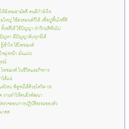
: ให้สังคมสามัคคี คนมีกำลังใจ
หญ่ ใช้สวดมนต์ก็ได้ เพื่อปูพื้นใจที่ดี
 ตั้งสติได้ ใช้ปัญญา ฝ่าวิกฤติพ้นไป
งสู้ปัญหา มีปัญญาดับทุกข์ได้
รู้เข้าใจ ใช้โพชฌงค์
มุ่งหน้า มั่นแน่ว
ูรณ์
: โพชฌงค์ ในชีวิตและกิจการ
าได้แน่
่ไหน พิสูจน์ได้ด้วยโควิด-19
จ งานทำให้คนยิ่งพัฒนา
้ตรวจสอบการปฏิบัติธรรมของตัว
ออนาคต