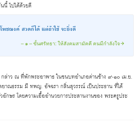
นนี้ ไปได้ด้วยดี
พชฌงค์ สวดก็ได้ แต่ถ้าใช้ จะยิ่งดี
– ๑ – ขั้นศรัทธา: ให้สังคมสามัคคี คนมีกำลังใจ
) กล่าว ณ ที่พักพระอาพาธ ในชนบทอำเภอด่านช้าง ๙-๑๐ เม.ย.
ณธรรม มี ทพญ. อัจฉรา กลิ่นสุวรรณ์ เป็นประธาน ที่ได้
็นตัวอักษร โดยความเอื้ออำนวยการประสานงานของ พระครูประ