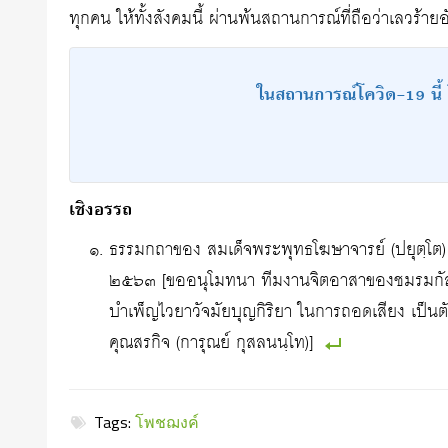
ทุกคน ให้ทั้งสังคมนี้ ผ่านพ้นสถานการณ์ที่ถือว่าเลวร้ายอั
ในสถานการณ์โควิด-19 นี้ โ
เชิงอรรถ
ธรรมกถาของ สมเด็จพระพุทธโฆษาจารย์ (ปยุตฺโต
๒๕๖๓ [ขออนุโมทนา ทีมงานจิตอาสาของชมรมกัลยา
บำเพ็ญไวยาวัจมัยบุญกิริยา ในการถอดเสียง เป
คุณสรกิจ (การุณย์ กุสลนนฺโท)]
Tags:
โพชฌงค์