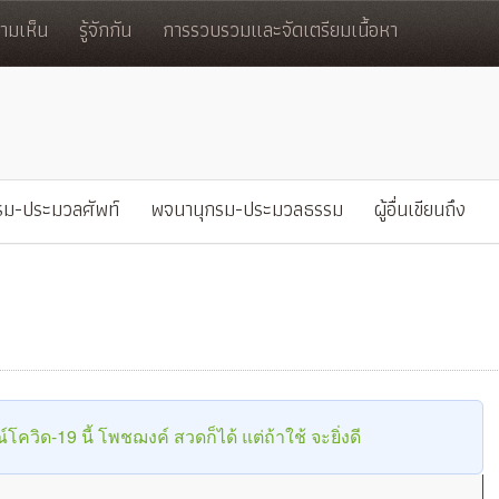
มเห็น
รู้จักกัน
การรวบรวมและจัดเตรียมเนื้อหา
รม-ประมวลศัพท์
พจนานุกรม-ประมวลธรรม
ผู้อื่นเขียนถึง
วิด-19 นี้ โพชฌงค์ สวดก็ได้ แต่ถ้าใช้ จะยิ่งดี