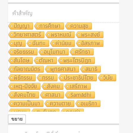
คำสำคัญ
ปัญญา
การศึกษา
ความสุข
วิทยาศาสตร์
พราหมณ์
พระสงฆ์
บุญ
ฉันทะ
ค่านิยม
อิสรภาพ
จริยธรรม
อนุโมทนา
ศรัทธา
สันโดษ
ตัณหา
พระไตรปิฎก
กัลยาณมิตร
พุทธศาสนา
สมาธิ
พิธีกรรม
กรรม
ประชาธิปไตย
วินัย
เหตุ-ปัจจัย
สังคม
เสรีภาพ
สังคมไทย
ศาสนา
Samādhi
ความเป็นมา
ความตาย
อเมริกา
พรหม
ตะวันตก
คุณค่า
ปฏิจจสมุปบาท
ศีล
อุตสาหกรรม
ขยาย
สถาบันสงฆ์
ศาสนาประจำชาติ
อินเดีย