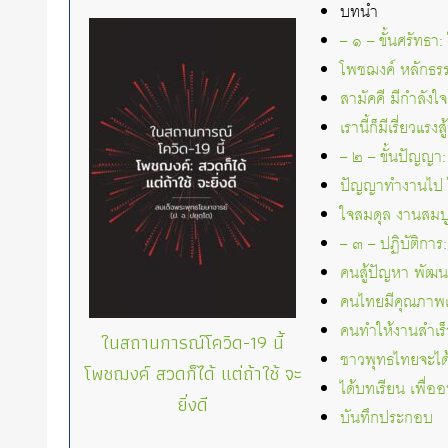
บทนำ
– ๑ – ขั้นศรัทธา
โพชฌงค์ หลักธรรมใ
สามัคคี มีกำลังใจ
เรานี้ก็มีเรี่ยวแร
– ๒ – ขั้นปัญญา: 
ปัญญาทำงานไป ใจ
ใจสมดุล งานสมบ
– ๓ – ปฏิบัติการ
คนสู้ปัญหา พัฒน
คนไทยมีคุณภาพแค
คนทำให้งานสำเร็
ในสถานการณ์โควิด-19 นี้
ชาวพุทธไทยจะได
โพชฌงค์ สวดก็ได้ แต่ถ้าใช้ จะ
ได้บทเรียน เพื่
ยิ่งดี
บันทึกประกอบ