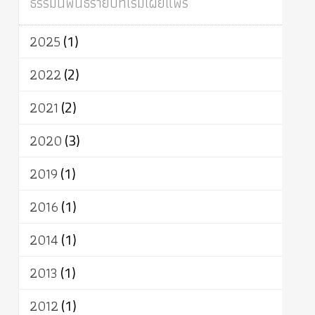
ธรรมนิพนธ์รายปีที่เริ่มเผยแพร่
ผู้บริโภค
ธรรมาธิปไตย
จักร
การแยกรัฐกับศาสนา
ธรรมชาติ
2025
(1)
เทคโนโลยี
คณะสงฆ์
การบวช
สิทธิ
พุทธบริษัท
เยาวชน
อาสาฬหบูชา
2022
(2)
พระเวท
มหายาน
อัตถะ
วัตถุเสพ
2021
(2)
วัฒนธรรม
เทวดา
ปราโมทย์
2020
(3)
2019
(1)
2016
(1)
2014
(1)
2013
(1)
2012
(1)