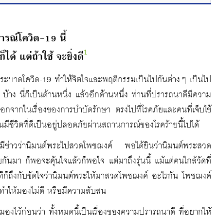
รณ์โควิด-19 นี้
1
ด้ แต่ถ้าใช้ จะยิ่งดี
รคระบาดโควิด-19 ทำให้จิตใจและพฤติกรรมเป็นไปกันต่างๆ เป็นไป
 บ้าง นี่ก็เป็นด้านหนึ่ง แล้วอีกด้านหนึ่ง ท่านที่ปรารถนาดีมีความ
กจากในเรื่องของการบำบัดรักษา ตรงไปที่โรคภัยและคนที่เจ็บไข้
มีชีวิตที่ดีเป็นอยู่ปลอดภัยผ่านสถานการณ์ของโรคร้ายนี้ไปได้
จ มีข่าวว่านิมนต์พระไปสวดโพชฌงค์ พอได้ยินว่านิมนต์พระสวด
ันมา ก็พอจะคุ้นใจแล้วก็พอใจ แต่มาถึงรุ่นนี้ แม้แต่คนใกล้วัดที่
างทีก็ถึงกับขัดใจว่านิมนต์พระให้มาสวดโพชฌงค์ อะไรกัน โพชฌงค์
ะทำให้มองไม่ดี หรือมีความสับสน
ยมองไว้ก่อนว่า ทั้งหมดนี้เป็นเรื่องของความปรารถนาดี ที่อยากให้