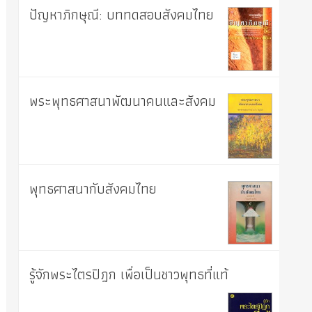
ปัญหาภิกษุณี: บททดสอบสังคมไทย
พระพุทธศาสนาพัฒนาคนและสังคม
พุทธศาสนากับสังคมไทย
รู้จักพระไตรปิฎก เพื่อเป็นชาวพุทธที่แท้