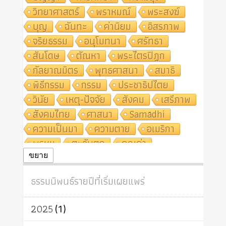
วิทยาศาสตร์
พราหมณ์
พระสงฆ์
บุญ
ฉันทะ
ค่านิยม
อิสรภาพ
จริยธรรม
อนุโมทนา
ศรัทธา
สันโดษ
ตัณหา
พระไตรปิฎก
กัลยาณมิตร
พุทธศาสนา
สมาธิ
พิธีกรรม
กรรม
ประชาธิปไตย
วินัย
เหตุ-ปัจจัย
สังคม
เสรีภาพ
สังคมไทย
ศาสนา
Samādhi
ความเป็นมา
ความตาย
อเมริกา
พรหม
ตะวันตก
คุณค่า
ปฏิจจสมุปบาท
ศีล
อุตสาหกรรม
ขยาย
สถาบันสงฆ์
ศาสนาประจำชาติ
ธรรมนิพนธ์รายปีที่เริ่มเผยแพร่
อินเดีย
ผู้บริโภค
ธรรมาธิปไตย
จักร
การแยกรัฐกับศาสนา
ธรรมชาติ
2025
(1)
เทคโนโลยี
คณะสงฆ์
การบวช