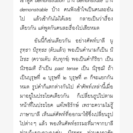
เขาพูด
demonstration
บ้าง
demonstrate
บ้าง
demonstrable
บ้าง คนฟังเข้าใจเป็นคนละอัน
ไป แล้วเข้ากันไม่ได้เลย กลายเป็นว่าเรื่อง
เดียวกัน แต่พูดกันคนละเรื่องไปเสียหมด
อันนี้ก็เช่นเดียวกัน อย่างศัพท์บาลี
นุ
รุทฺธา นิรุทฺธะ
(ดับแล้ว) พอเป็นคำนามก็เป็น
นิ
โรธะ
(ความดับ ดับทุกข์) พอเป็นคำกิริยา เป็น
นิรชฺฌติ
ถ้าเป็น
past tense
เป็น
นิรุชฺฌิ
ถ้า
เป็นบุรุษที่ ๑ บุรุษที่ ๒ บุรุษที่ ๓ ก็จะแยกกัน
หมด รูปคำก็แตกต่างกันไป คำศัพท์เหล่านี้เมื่อ
มาอยู่ในประโยคเดียวกัน ก็เปลี่ยนรูปไปตาม
หน้าที่ในประโยค แต่โพธิรักษ์ เพราะความไม่รู้
ภาษาบาลี เห็นแต่ศัพท์ที่ออกมาใช้ซึ่งเปลี่ยนรูป
ไปต่างๆ แล้ว พอเห็นศัพท์ธรรมะที่มาจากบาลี