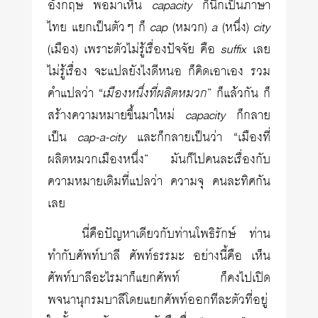
อังกฤษ พอมาเห็น
capacity
ก็นึกเป็นภาษา
ไทย แยกเป็นตัวๆ ก็
cap
(หมวก)
a
(หนึ่ง)
city
(เมือง) เพราะตัวไม่รู้เรื่องปัจจัย คือ
suffix
เลย
ไม่รู้เรื่อง จะแปลยังไงดีหนอ ก็คิดเอาเอง รวม
คำแปลว่า “
เมืองหนึ่งที่ผลิตหมวก
” ก็แล้วกัน ก็
สร้างความหมายขึ้นมาใหม่
capacity
ก็กลาย
เป็น
cap-a-city
และก็กลายเป็นว่า “เมืองที่
ผลิตหมวกเมืองหนึ่ง” มันก็ไปคนละเรื่องกับ
ความหมายเดิมที่แปลว่า ความจุ คนละทิศกัน
เลย
นี่คือปัญหาเดียวกับท่านโพธิรักษ์ ท่าน
ทำกับศัพท์บาลี ศัพท์ธรรมะ อย่างนี้คือ เห็น
ศัพท์บาลีอะไรมาก็แยกศัพท์ ก็คงไปเปิด
พจนานุกรมบาลีโดยแยกศัพท์ออกทีละตัวที่อยู่