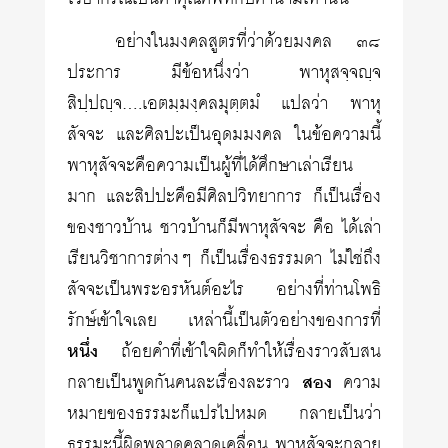
อย่างในมงคลสูตรที่ว่าด้วยมงคล ๓๘
ประการ มีข้อหนึ่งว่า พาหุสจฺจญฺจ
สิปฺปญฺจ….เอตมฺมงฺคลมุตฺตมํ แปลว่า พาหุ
สัจจะ และศิลปะเป็นอุดมมงคล ในข้อความนี้
พาหุสัจจะคือความเป็นผู้ที่ได้ศึกษาเล่าเรียน
มาก และสิปปะคือมีศิลปวิทยาการ ก็เป็นเรื่อง
ของชาวบ้าน ชาวบ้านก็มีพาหุสัจจะ คือ ได้เล่า
เรียนวิชาการต่างๆ ก็เป็นเรื่องธรรมดา ไม่ใช่ถึง
สัจจะเป็นพระอรหันต์อะไร อย่างที่ท่านโพธิ
รักษ์เข้าใจเลย เหล่านี้เป็นตัวอย่างของการที่
หนึ่ง
ถ้อยคำที่เข้าใจผิดก็ทำให้เรื่องราวสับสน
กลายเป็นพูดกันคนละเรื่องละราว
สอง
ความ
หมายของธรรมะก็แปรไปหมด กลายเป็นว่า
ธรรมะนี้ผิดพลาดคลาดเคลื่อน พาหุสัจจะกลาย