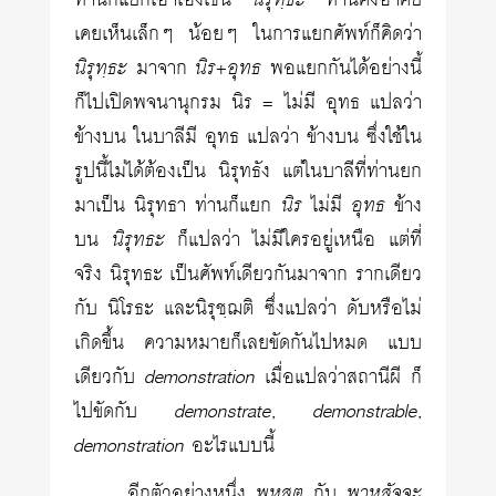
ท่านก็แยกเอาเองเช่น
นิรุทฺธะ
ท่านคงอาศัย
เคยเห็นเล็กๆ น้อยๆ ในการแยกศัพท์ก็คิดว่า
นิรุทฺธะ
มาจาก
นิร+อุทธ
พอแยกกันได้อย่างนี้
ก็ไปเปิดพจนานุกรม นิร = ไม่มี อุทธ แปลว่า
ข้างบน ในบาลีมี อุทธ แปลว่า ข้างบน ซึ่งใช้ใน
รูปนี้ไม่ได้ต้องเป็น นิรุทธัง แต่ในบาลีที่ท่านยก
มาเป็น นิรุทธา ท่านก็แยก
นิร
ไม่มี
อุทธ
ข้าง
บน
นิรุทธะ
ก็แปลว่า ไม่มีใครอยู่เหนือ แต่ที่
จริง นิรุทธะ เป็นศัพท์เดียวกันมาจาก รากเดียว
กับ นิโรธะ และนิรุชฺฌติ ซึ่งแปลว่า ดับหรือไม่
เกิดขึ้น ความหมายก็เลยขัดกันไปหมด แบบ
เดียวกับ
demonstration
เมื่อแปลว่าสถานีผี ก็
ไปขัดกับ
demonstrate
,
demonstrable
,
demonstration
อะไรแบบนี้
อีกตัวอย่างหนึ่ง
พหูสูต
กับ
พาหุสัจจะ