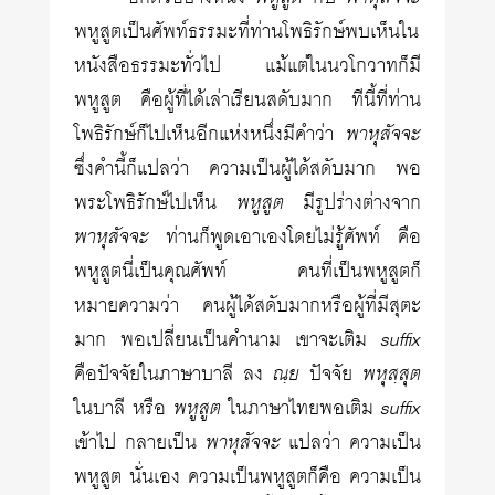
พหูสูตเป็นศัพท์ธรรมะที่ท่านโพธิรักษ์พบเห็นใน
หนังสือธรรมะทั่วไป แม้แต่ในนวโกวาทก็มี
พหูสูต คือผู้ที่ได้เล่าเรียนสดับมาก ทีนี้ที่ท่าน
โพธิรักษ์ก็ไปเห็นอีกแห่งหนึ่งมีคำว่า
พาหุสัจจะ
ซึ่งคำนี้ก็แปลว่า ความเป็นผู้ได้สดับมาก พอ
พระโพธิรักษ์ไปเห็น
พหูสูต
มีรูปร่างต่างจาก
พาหุสัจจะ
ท่านก็พูดเอาเองโดยไม่รู้ศัพท์ คือ
พหูสูตนี่เป็นคุณศัพท์ คนที่เป็นพหูสูตก็
หมายความว่า คนผู้ได้สดับมากหรือผู้ที่มีสุตะ
มาก พอเปลี่ยนเป็นคำนาม เขาจะเติม
suffix
คือปัจจัยในภาษาบาลี ลง
ณฺย
ปัจจัย
พหุสฺสุต
ในบาลี หรือ
พหูสูต
ในภาษาไทยพอเติม
suffix
เข้าไป กลายเป็น
พาหุสัจจะ
แปลว่า ความเป็น
พหูสูต นั่นเอง ความเป็นพหูสูตก็คือ ความเป็น