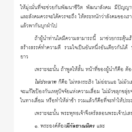
ให้มุ่งมั่นที่จะช่วยกันพัฒนาชีวิต พัฒนาสังคม มีปัญญาห
และสังคมควรจะได้ควรจะถึง ให้ตระหนักว่าสังคมของเรามี
แล้วพากันบุกฝ่าไป
ถ้าผู้นำท่านใดมีความสามารถนี้ มาช่วยกระตุ้นเร
สร้างสรรค์ทำความดี รวมใจเป็นอันหนึ่งอันเดียวกันได้
ยาว
เพราะฉะนั้น ถ้าพูดให้สั้น หน้าที่ของผู้นำก็คือ 
ไม่ประมาท
ก็คือ ไม่หลงระเริง ไม่อ่อนแอ ไม่มัว
จะแก้ไขป้องกันเหตุปัจจัยแห่งความเสื่อม ไม่มัวขลุกขลุ่ย
ในทางเสื่อม หรือทำให้ล่าช้า รวมแล้วก็คือที่จะทำให้ปร
เพราะฉะนั้น พระพุทธเจ้าจึงตรัสสอนพระเจ้าปเสน
๑. พระองค์ต้อง
มีกัลยาณมิตร
และ