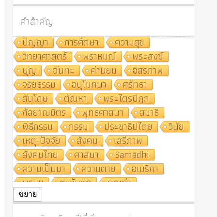
คำสำคัญ
ปัญญา
การศึกษา
ความสุข
วิทยาศาสตร์
พราหมณ์
พระสงฆ์
บุญ
ฉันทะ
ค่านิยม
อิสรภาพ
จริยธรรม
อนุโมทนา
ศรัทธา
สันโดษ
ตัณหา
พระไตรปิฎก
กัลยาณมิตร
พุทธศาสนา
สมาธิ
พิธีกรรม
กรรม
ประชาธิปไตย
วินัย
เหตุ-ปัจจัย
สังคม
เสรีภาพ
สังคมไทย
ศาสนา
Samādhi
ความเป็นมา
ความตาย
อเมริกา
พรหม
ตะวันตก
คุณค่า
ปฏิจจสมุปบาท
ศีล
อุตสาหกรรม
ขยาย
สถาบันสงฆ์
ศาสนาประจำชาติ
อินเดีย