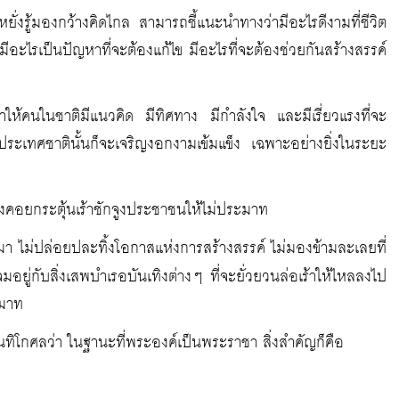
ยั่งรู้มองกว้างคิดไกล สามารถชี้แนะนำทางว่ามีอะไรดีงามที่ชีวิต
อะไรเป็นปัญหาที่จะต้องแก้ไข มีอะไรที่จะต้องช่วยกันสร้างสรรค์
้าให้คนในชาติมีแนวคิด มีทิศทาง มีกำลังใจ และมีเรี่ยวแรงที่จะ
 ประเทศชาตินั้นก็จะเจริญงอกงามเข้มแข็ง เฉพาะอย่างยิ่งในระยะ
ต้องคอยกระตุ้นเร้าชักจูงประชาชนให้ไม่ประมาท
เมา ไม่ปล่อยปละทิ้งโอกาสแห่งการสร้างสรรค์ ไม่มองข้ามละเลยที่
จมอยู่กับสิ่งเสพบำเรอบันเทิงต่างๆ ที่จะยั่วยวนล่อเร้าให้ไหลลงไป
ะมาท
ทิโกศลว่า ในฐานะที่พระองค์เป็นพระราชา สิ่งสำคัญก็คือ