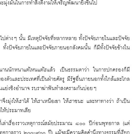
ุ่งมั่นในการทำสิ่งดีงามให้เจริญพัฒนายิ่งขึ้นไป
ไปต่างๆ นั้น มีเหตุปัจจัยที่หลากหลาย ทั้งปัจจัยภายในและปัจจัย
ทั้งปัจจัยภายในและปัจจัยภายนอกสังคมนั้น ก็มีทั้งปัจจัยข้างใน
าณนานนักหนาแต่ไหนแต่ไรแล้ว เป็นธรรมดาว่า ในการปกครองก็มี
ตัวและประเทศที่เป็นฝ่ายศัตรู มีรัฐอื่นภายนอกทั้งใกล้และไกล
งขันแย่งชิงอำนาจ รบราฆ่าฟันทำสงครามกันบ่อยๆ
ึงมุ่งให้เราได้ ให้เราเหนือเขา ให้เราชนะ และหาทางว่า ถ้าเป็น
ทำให้ประมาทเสีย
่เล่าเรื่องราวเหตุการณ์สมัยประมาณ ๘๐๐ ปีก่อนพุทธกาล (แต่
ลังพุทธกาลราว ๒๐๐–๙๐๐ ปี) แม้จะมีความคิดคำนึงทางธรรมที่เรียก