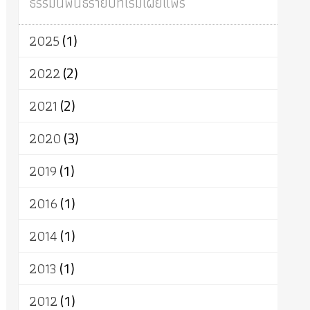
ธรรมนิพนธ์รายปีที่เริ่มเผยแพร่
ผู้บริโภค
ธรรมาธิปไตย
จักร
การแยกรัฐกับศาสนา
ธรรมชาติ
2025
(1)
เทคโนโลยี
คณะสงฆ์
การบวช
สิทธิ
พุทธบริษัท
เยาวชน
อาสาฬหบูชา
2022
(2)
พระเวท
มหายาน
อัตถะ
วัตถุเสพ
2021
(2)
วัฒนธรรม
เทวดา
ปราโมทย์
2020
(3)
2019
(1)
2016
(1)
2014
(1)
2013
(1)
2012
(1)