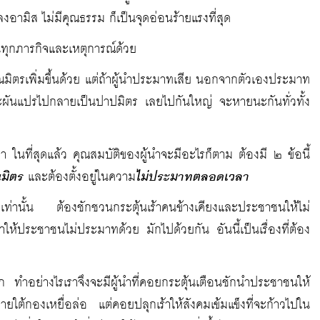
อามิส ไม่มีคุณธรรม ก็เป็นจุดอ่อนร้ายแรงที่สุด
นทุกภารกิจและเหตุการณ์ด้วย
มิตรเพิ่มขึ้นด้วย แต่ถ้าผู้นำประมาทเสีย นอกจากตัวเองประมาท
ก็จะผันแปรไปกลายเป็นปาปมิตร เลยไปกันใหญ่ จะหายนะกันทั่วทั้ง
า ในที่สุดแล้ว คุณสมบัติของผู้นำจะมีอะไรก็ตาม ต้องมี ๒ ข้อนี้
ณมิตร
และต้องตั้งอยู่ในความ
ไม่ประมาทตลอดเวลา
เท่านั้น ต้องชักชวนกระตุ้นเร้าคนข้างเคียงและประชาชนให้ไม่
ให้ประชาชนไม่ประมาทด้วย มักไปด้วยกัน อันนี้เป็นเรื่องที่ต้อง
าก ทำอย่างไรเราจึงจะมีผู้นำที่คอยกระตุ้นเตือนชักนำประชาชนให้
ยใต้กองเหยื่อล่อ แต่คอยปลุกเร้าให้สังคมเข้มแข็งที่จะก้าวไปใน