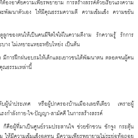
จที่ต้องอาศัยความเพียรพยายาม การสร้างสรรค์ด้วยเรี่ยวแรงความ
ที่จะพัฒนาตัวเอง ให้มีคุณธรรมความดี ความเข้มแข็ง ความขยัน
งดูลูกของตนให้เป็นคนมีจิตใจใฝ่ในความดีงาม รักความรู้ รักการ
ปราะบาง ไม่เหยาะแหยะหยิบโหย่ง เป็นต้น
กษา มีการฝึกฝนอบรมให้เด็กและเยาวชนได้พัฒนาตน ตลอดจนผู้คน
คุณธรรมเหล่านี้
ึงระดับผู้นำประเทศ หรือผู้ปกครองบ้านเมืองเลยทีเดียว เพราะผู้
วแรงกำลังกาย-ใจ-ปัญญา-สามัคคี ในการสร้างสรรค์
ถ ก็คือผู้ที่มาเป็นศูนย์รวมประสานใจ ช่วยชักชวน ชักจูง กระตุ้น
ีงาม ให้มีความเข้มแข็งอดทน มีความเพียรพยายามไม่ระย่อท้อถอย