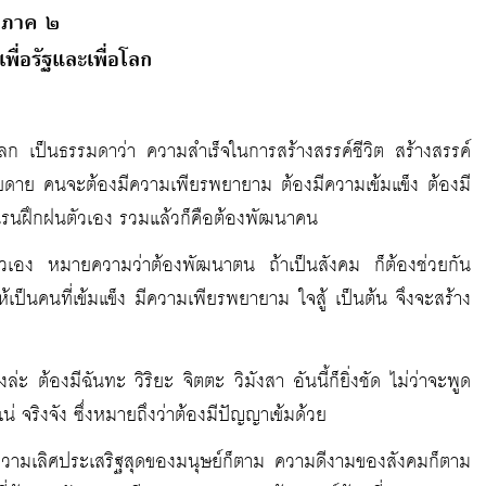
ภาค ๒
เพื่อรัฐและเพื่อโลก
โลก เป็นธรรมดาว่า ความสำเร็จในการสร้างสรรค์ชีวิต สร้างสรรค์
้ง่ายดาย คนจะต้องมีความเพียรพยายาม ต้องมีความเข้มแข็ง ต้องมี
นรนฝึกฝนตัวเอง รวมแล้วก็คือต้องพัฒนาคน
อตัวเอง หมายความว่าต้องพัฒนาตน ถ้าเป็นสังคม ก็ต้องช่วยกัน
้เป็นคนที่เข้มแข็ง มีความเพียรพยายาม ใจสู้ เป็นต้น จึงจะสร้าง
ล่ะ ต้องมีฉันทะ วิริยะ จิตตะ วิมังสา อันนี้ก็ยิ่งชัด ไม่ว่าจะพูด
น่ จริงจัง ซึ่งหมายถึงว่าต้องมีปัญญาเข้มด้วย
วามเลิศประเสริฐสุดของมนุษย์ก็ตาม ความดีงามของสังคมก็ตาม