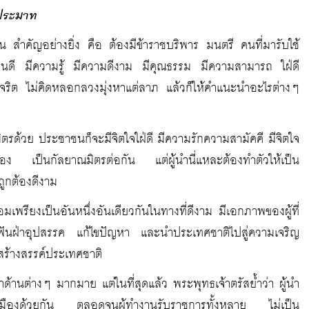
ม่ประมาท
 สำคัญอย่างยิ่ง คือ ต้องมีข้าราชบริพาร มนตรี คนที่มารับใช้
คนดี มีความรู้ มีความดีงาม มีคุณธรรม มีความสามารถ ใฝ่ดี
ุจริต ไม่คิดหลอกลวงมุ่งหาแต่ลาภ แล้วก็ให้คำแนะนำอะไรต่างๆ
มิตรด้วย ประชาชนก็จะมีจิตใจใฝ่ดี มีความรักความสามัคคี มีจิตใจ
มือง เป็นกัลยาณมิตรต่อกัน แต่ผู้นำนี่แหละต้องทำตัวให้เป็น
ถูกต้องดีงาม
มเพรียงเป็นอันหนึ่งอันเดียวกันในทางที่ดีงาม มีเอกภาพของผู้ที่
ถฟันฝ่าอุปสรรค แก้ไขปัญหา และนำประเทศชาติไปสู่ความเจริญ
รสร้างสรรค์ประเทศชาติ
ด้านต่างๆ มากมาย แต่ในที่สุดแล้ว พระพุทธเจ้าตรัสย้ำว่า ผู้นำ
านเมืองด้วยกัน ตลอดจนผู้ทำงานรับราชการทั้งหลาย ไม่เป็น