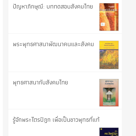
ปัญหาภิกษุณี: บททดสอบสังคมไทย
พระพุทธศาสนาพัฒนาคนและสังคม
พุทธศาสนากับสังคมไทย
รู้จักพระไตรปิฎก เพื่อเป็นชาวพุทธที่แท้