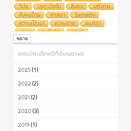
วินัย
เหตุ-ปัจจัย
สังคม
เสรีภาพ
สังคมไทย
ศาสนา
Samādhi
ความเป็นมา
ความตาย
อเมริกา
พรหม
ตะวันตก
คุณค่า
ปฏิจจสมุปบาท
ศีล
อุตสาหกรรม
ขยาย
สถาบันสงฆ์
ศาสนาประจำชาติ
ธรรมนิพนธ์รายปีที่เริ่มเผยแพร่
อินเดีย
ผู้บริโภค
ธรรมาธิปไตย
จักร
การแยกรัฐกับศาสนา
ธรรมชาติ
2025
(1)
เทคโนโลยี
คณะสงฆ์
การบวช
สิทธิ
พุทธบริษัท
เยาวชน
2022
(2)
อาสาฬหบูชา
พระเวท
มหายาน
2021
(2)
อัตถะ
วัตถุเสพ
วัฒนธรรม
เทวดา
ปราโมทย์
2020
(3)
2019
(1)