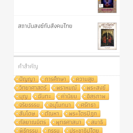
สถาบันสงฆ์กับสังคมไทย
คำสำคัญ
ปัญญา
การศึกษา
ความสุข
วิทยาศาสตร์
พราหมณ์
พระสงฆ์
บุญ
ฉันทะ
ค่านิยม
อิสรภาพ
จริยธรรม
อนุโมทนา
ศรัทธา
สันโดษ
ตัณหา
พระไตรปิฎก
กัลยาณมิตร
พุทธศาสนา
สมาธิ
พิธีกรรม
กรรม
ประชาธิปไตย