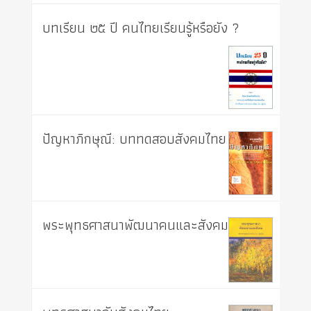
บทเรียน ๒๕ ปี คนไทยเรียนรู้หรือยัง ?
ปัญหาภิกษุณี: บททดสอบสังคมไทย
พระพุทธศาสนาพัฒนาคนและสังคม