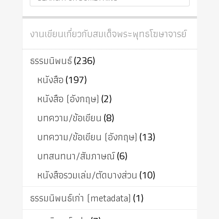
งานเขียนเกี่ยวกับสมเด็จพระพุทธโฆษาจารย์
ธรรมนิพนธ์
(236)
หนังสือ
(197)
หนังสือ (อังกฤษ)
(2)
บทความ/ข้อเขียน
(8)
บทความ/ข้อเขียน (อังกฤษ)
(13)
บทสนทนา/สัมภาษณ์
(6)
หนังสือรวมเล่ม/ตัดบางส่วน
(10)
ธรรมนิพนธ์เก่า (metadata)
(1)