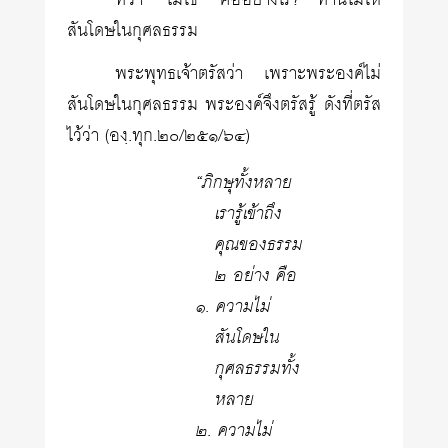
ที่ว่า “ไม่ใช่” คืออย่างไร? ท่านไม่ให้
สันโดษในกุศลธรรม
พระพุทธเจ้าตรัสว่า เพราะพระองค์ไม่
สันโดษในกุศลธรรม พระองค์จึงตรัสรู้ ดังที่ตรัส
ไว้ว่า (องฺ.ทุก.๒๐/๒๕๑/๖๔)
“ภิกษุทั้งหลาย
เรารู้เข้าถึง
คุณของธรรม
๒ อย่าง คือ
๑. ความไม่
สันโดษใน
กุศลธรรมทั้ง
หลาย
๒. ความไม่