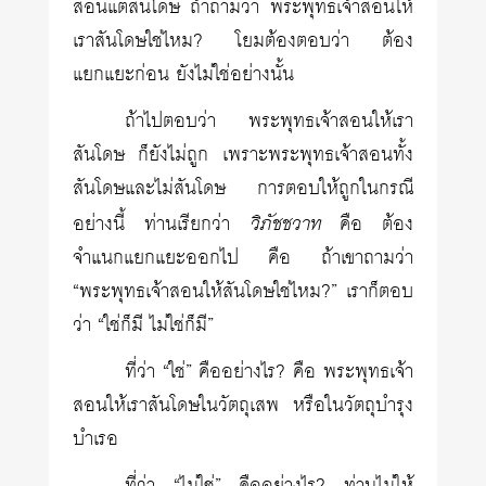
สอนแต่สันโดษ ถ้าถามว่า พระพุทธเจ้าสอนให้
เราสันโดษใช่ไหม? โยมต้องตอบว่า ต้อง
แยกแยะก่อน ยังไม่ใช่อย่างนั้น
ถ้าไปตอบว่า พระพุทธเจ้าสอนให้เรา
สันโดษ ก็ยังไม่ถูก เพราะพระพุทธเจ้าสอนทั้ง
สันโดษและไม่สันโดษ การตอบให้ถูกในกรณี
วิภัชชวาท
อย่างนี้ ท่านเรียกว่า
คือ ต้อง
จำแนกแยกแยะออกไป คือ ถ้าเขาถามว่า
“พระพุทธเจ้าสอนให้สันโดษใช่ไหม?” เราก็ตอบ
ว่า “ใช่ก็มี ไม่ใช่ก็มี”
ที่ว่า “ใช่” คืออย่างไร? คือ พระพุทธเจ้า
สอนให้เราสันโดษในวัตถุเสพ หรือในวัตถุบำรุง
บำเรอ