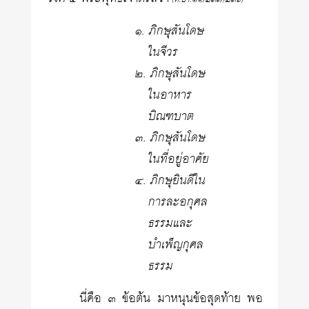
(ที.ปา.๑๑/๒๓๗/๒๓๖)
๑. ภิกษุสันโดษ
ในจีวร
๒. ภิกษุสันโดษ
ในอาหาร
บิณฑบาต
๓. ภิกษุสันโดษ
ในที่อยู่อาศัย
๔. ภิกษุยินดีใน
การละอกุศล
ธรรมและ
บำเพ็ญกุศล
ธรรม
นี่คือ ๓ ข้อต้น มาหนุนข้อสุดท้าย พอ