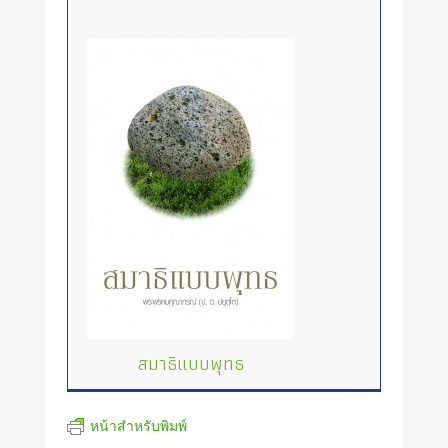
สมาธิแบบพุทธ
หน้าสำหรับพิมพ์