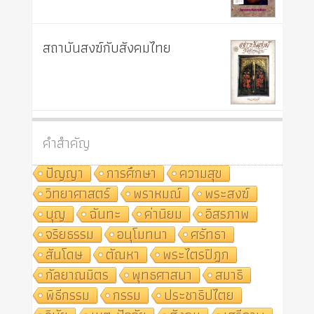
สถาบันสงฆ์กับสังคมไทย
คำสำคัญ
ปัญญา
การศึกษา
ความสุข
วิทยาศาสตร์
พราหมณ์
พระสงฆ์
บุญ
ฉันทะ
ค่านิยม
อิสรภาพ
จริยธรรม
อนุโมทนา
ศรัทธา
สันโดษ
ตัณหา
พระไตรปิฎก
กัลยาณมิตร
พุทธศาสนา
สมาธิ
พิธีกรรม
กรรม
ประชาธิปไตย