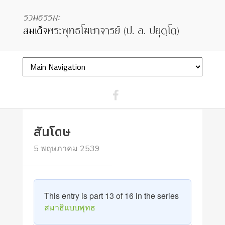
สันโดษ
5 พฤษภาคม 2539
This entry is part 13 of 16 in the series
สมาธิแบบพุทธ