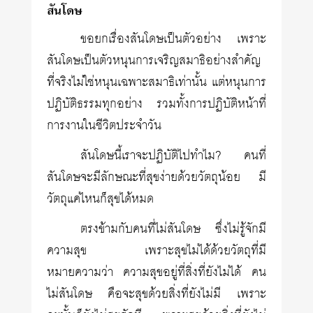
สันโดษ
ขอยกเรื่องสันโดษเป็นตัวอย่าง เพราะ
สันโดษเป็นตัวหนุนการเจริญสมาธิอย่างสำคัญ
ที่จริงไม่ใช่หนุนเฉพาะสมาธิเท่านั้น แต่หนุนการ
ปฏิบัติธรรมทุกอย่าง รวมทั้งการปฏิบัติหน้าที่
การงานในชีวิตประจำวัน
สันโดษนี้เราจะปฏิบัติไปทำไม? คนที่
สันโดษจะมีลักษณะที่สุขง่ายด้วยวัตถุน้อย มี
วัตถุแค่ไหนก็สุขได้หมด
ตรงข้ามกับคนที่ไม่สันโดษ ซึ่งไม่รู้จักมี
ความสุข เพราะสุขไม่ได้ด้วยวัตถุที่มี
หมายความว่า ความสุขอยู่ที่สิ่งที่ยังไม่ได้ คน
ไม่สันโดษ คือจะสุขด้วยสิ่งที่ยังไม่มี เพราะ