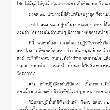
โศก ไม่มีธุลี ไม่ขุ่นมัว ไม่เศร้าหมอง เป็นจิตเกษม ก็จบ
มงคล ๓๘ ประการนี้มีตั้งแต่ต้นจนสูงสุด จึงว่าเ
ต่อไป
สอง
หลักปฏิบัติในระดับสมถะ คราวนี้ต้อ
ส่วนล่าง คือธรรมในส่วนต้นๆ มีการขยายพิสดารหน่อย แต
ทีนี้ พอเราต้องการเจาะในการปฏิบัติธรรมขั้น
๔๐ ประการ คือเทคนิค ๔๐ อย่าง เช่น อนุสสติ ๑๐ มีกา
สงฆ์ ระลึกถึงจาคะ จนกระทั่งถึงกำหนดลมหายใจ แล้
อสุภะ อะไรต่างๆ เหล่านี้ ทั้งหมดนี้เป็นเรื่องข
จิตตภาวนา
สาม
หลักปฏิบัติระดับวิปัสสนา เนื้อหาสาระที่ส
ตอนนี้ยากหน่อยแล้ว ฟังหัวข้อไว้เฉยๆ อาตมายกเอามาพูด
วิปัสสนาภูมินั้นก็มีเรื่องขันธ์ห้า เรื่องอายตนะ ๑๒