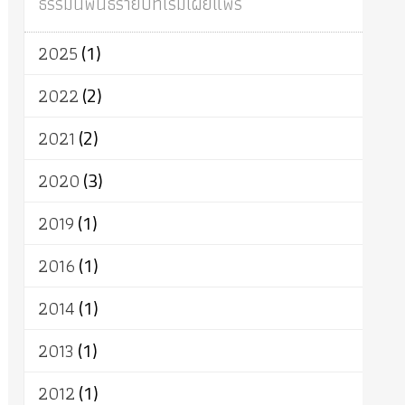
ธรรมนิพนธ์รายปีที่เริ่มเผยแพร่
ผู้บริโภค
ธรรมาธิปไตย
จักร
การแยกรัฐกับศาสนา
ธรรมชาติ
2025
(1)
เทคโนโลยี
คณะสงฆ์
การบวช
สิทธิ
พุทธบริษัท
เยาวชน
อาสาฬหบูชา
2022
(2)
พระเวท
มหายาน
อัตถะ
วัตถุเสพ
2021
(2)
วัฒนธรรม
เทวดา
ปราโมทย์
2020
(3)
2019
(1)
2016
(1)
2014
(1)
2013
(1)
2012
(1)