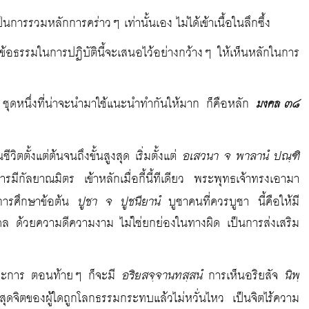
ป็นการรวมหลักการคร่าวๆ เท่านั้นเอง ไม่ได้เข้าเนื้อในลึกซึ้ง
ง ข้อธรรมในการปฏิบัตินี้จะเสนอไว้อย่างกว้างๆ ให้เห็นหลักในการ
ุดหนึ่งที่น่าจะนำมาใช้แนะนำทำกันให้มาก ก็คือหลัก
มงคล ๓๘
อเสวนา จ พาลานํ ปณฺฑิ
วิตตั้งแต่ต้นจนถึงขั้นสูงสุด เริ่มตั้งแต่
ีกัลยาณมิตร เข้าหลักเมื่อกี้นี้ทีเดียว พระพุทธเจ้าทรงเอามา
ปูชา จ ปูชนียานํ
องการศึกษาข้อต้น
บูชาคนที่ควรบูชา นี้คือให้มี
คคล ด้วยความดีความงาม ไม่ใช่ยกย่องในทางผิด เป็นการส่งเสริม
อริยสจฺจานทสฺสนํ
นิพฺ
ประการ ตอนท้ายๆ ก็จะมี
การเห็นอริยสัจ
ดจิตของผู้ใดถูกโลกธรรมกระทบแล้วไม่หวั่นไหว เป็นจิตไร้ความ