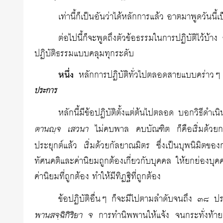
เท่านี้ก็เป็นอันว่าได้หลักการแล้ว อาตมาพูดวันนี้เ
ต่อไปนี้ก็จะพูดถึงตัวข้อธรรมในการปฏิบัติไว้บ้า
ปฏิบัติธรรมแบบคลุมทุกระดับ
หนึ่ง
หลักการปฏิบัติทั่วไปตลอดสายแบบคร่าวๆ ช
ประการ
หลักนี้มีข้อปฏิบัติตั้งแต่ต้นไปตลอด บอกวิธีดำเนินชี
ตานญฺจ เสวนา
ไม่คบพาล คบบัณฑิต ก็คือเริ่มด้วยการม
ประยุกต์แล้ว เริ่มด้วยกัลยาณมิตร ซึ่งเป็นบุพนิมิตข
ทัศนคติและค่านิยมถูกต้องเกี่ยวกับบุคคล ให้ยกย่องบุ
ค่านิยมที่ถูกต้อง ทำให้มีทิฏฐิที่ถูกต้อง
ข้อปฏิบัติอื่นๆ ก็จะมีไปตามลำดับจนถึง ๓๘ 
พานสจฺฉิกิริยา จ
การทำนิพพานให้แจ้ง จนกระทั่งท้ายสุ