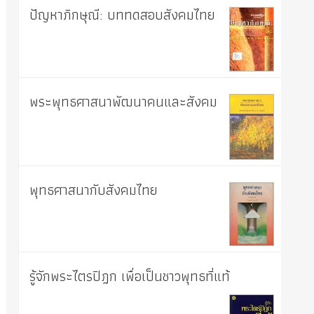
ปัญหาภิกษุณี: บททดสอบสังคมไทย
พระพุทธศาสนาพัฒนาคนและสังคม
พุทธศาสนากับสังคมไทย
รู้จักพระไตรปิฎก เพื่อเป็นชาวพุทธที่แท้