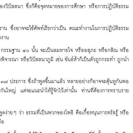
องวิปัสสนา ซึ่งก็คือจุดหมายของการศึกษา หรือการปฏิบัติธรรม
้ทำงาน ซึ่งอาจจะใช้ศัพท์เรียกว่าเป็น คณะทำงานในการปฏิบัติธรรม
ทำงาน
เช่น กรรมฐาน ๔๐ นั้น จะเป็นลมหายใจ หรืออสุภะ หรือกสิณ หรือ
พิจารณา หรือวิปัสสนาภูมิ เช่น ขันธ์ห้าก็เป็นตัวถูกกระทำ ถูกนำ
รม ๓๗ ประการ ซึ่งถ้าพูดขึ้นมาแล้ว หลายอย่างก็อาจจะคุ้นหูกันพอ
นใหญ่ แต่จะแนะนำให้รู้จักไว้เท่านั้น ท่านที่ต้องการทราบราย
ูดง่ายๆ ว่า ธรรมที่เป็นพวกของโพธิ คือเกื้อหนุนการตรัสรู้ หรือ
ือ