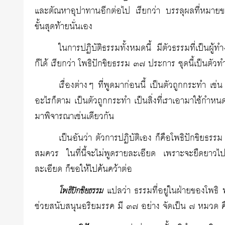
และตัณหาอุปาทานอีกต่อไป เรียกว่า บรรลุผลที่หมายข
ขั้นสุดท้ายนั่นเอง
ในการปฏิบัติธรรมทั้งหมดนี้ มีตัวธรรมที่เป็นผู
ก็ได้ เรียกว่า โพธิปักขิย­ธรรม ๓๗ ประการ ชุดนี้เป็นตัว
เรื่องต่างๆ ที่พูดมาก่อนนี้ เป็นตัวถูกกระทำ 
อะไรก็ตาม เป็นตัวถูกกระทำ เป็นสิ่งที่เราเอามาใช้กำหนด
มาพิจารณาเช่นเดียวกัน
เป็นอันว่า ตัวการปฏิบัติเอง ก็คือโพธิปักขิยธร
สมควร ในที่นี้จะไม่พูดรายละเอียด เพราะจะยืดยาวไปกั
ละเอียด ก็ขอให้ไปค้นคว้าต่อ
แปลว่า ธรรมที่อยู่ในฝ่ายของโพธิ พ
โพธิปักขิยธรรม
ช่วยสนับสนุนอริยมรรค มี ๓๗ อย่าง จัดเป็น ๗ หมวด ค