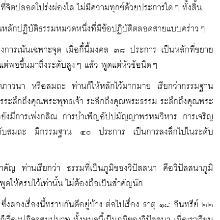
ลงที่จิตปลอดโปร่งผ่องใส ไม่มีความทุกข์ด้วยประการใดๆ ทั้งสิ้น
ป็นหลักปฏิบัติธรรมหมวดหนึ่งที่มีข้อปฏิบัติตลอดสายแบบคร่าวๆ
งการเน้นเฉพาะจุด เมื่อกี้นี้มงคล ๓๘ ประการ เป็นหลักที่ขยาย
่พอขึ้นมาถึงระดับสูงๆ แล้ว พูดแต่หัวข้อนิดๆ
จิตตภาวนา หรือสมถะ ท่านก็ให้หลักไว้มากมาย เรียกว่ากรรมฐาน
รระลึกถึงคุณพระพุทธเจ้า ระลึกถึงคุณพระธรรม ระลึกถึงคุณพระ
วยังมีการเพ่งกสิณ การบำเพ็ญอัปปมัญญาพรหมวิหาร การเจริญ
องระดับสมถะ มีกรรมฐาน ๔๐ ประการ เป็นการลงลึกไปในระดับ
ำคัญ ท่านเรียกว่า ธรรมที่เป็นภูมิของวิปัสสนา คือวิปัสสนาภูมิ
ให้ครบไว้เท่านั้น ไม่ต้องถือเป็นสำคัญนัก
 ซึ่งสองเรื่องนี้ทราบกันดีอยู่บ้าง ต่อไปเรื่อง ธาตุ ๑๘ อินทรีย์ ๒๒