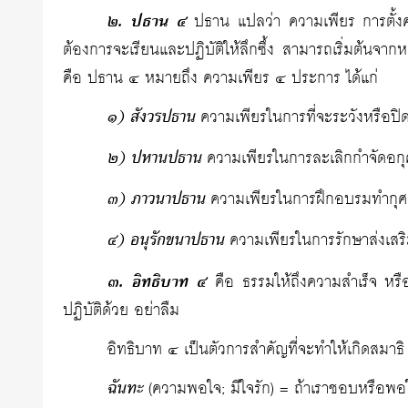
๒. ปธาน ๔
ปธาน แปลว่า ความเพียร การตั้งคว
ต้องการจะเรียนและปฏิบัติให้ลึกซึ้ง สามารถเริ่มต้นจากห
คือ ปธาน ๔ หมายถึง ความเพียร ๔ ประการ ได้แก่
๑) สังวรปธาน
ความเพียรในการที่จะระวังหรือปิดกั้
๒) ปหานปธาน
ความเพียรในการละเลิกกำจัดอกุศล
๓) ภาวนาปธาน
ความเพียรในการฝึกอบรมทำกุศลธรรม
๔) อนุรักขนาปธาน
ความเพียรในการรักษาส่งเสริมก
๓. อิทธิบาท ๔
คือ ธรรมให้ถึงความสำเร็จ หรือ
ปฏิบัติด้วย อย่าลืม
อิทธิบาท ๔ เป็นตัวการสำคัญที่จะทำให้เกิดสมาธิ
ฉันทะ
(ความพอใจ; มีใจรัก) = ถ้าเราชอบหรือพอใจใน