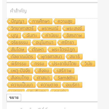
คำสำคัญ
ปัญญา
การศึกษา
ความสุข
วิทยาศาสตร์
พราหมณ์
พระสงฆ์
บุญ
ฉันทะ
ค่านิยม
อิสรภาพ
จริยธรรม
อนุโมทนา
ศรัทธา
สันโดษ
ตัณหา
พระไตรปิฎก
กัลยาณมิตร
พุทธศาสนา
สมาธิ
พิธีกรรม
กรรม
ประชาธิปไตย
วินัย
เหตุ-ปัจจัย
สังคม
เสรีภาพ
สังคมไทย
ศาสนา
Samādhi
ความเป็นมา
ความตาย
อเมริกา
พรหม
ตะวันตก
คุณค่า
ปฏิจจสมุปบาท
ศีล
อุตสาหกรรม
ขยาย
สถาบันสงฆ์
ศาสนาประจำชาติ
อินเดีย