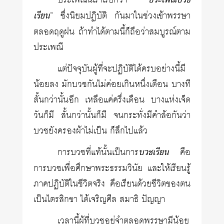
ประเพณีนี้เราเรียกว่า “
ประเพณีบวช
เรียน
” ซึ่งนิยมปฏิบัติ กันมาในช่วงเข้าพรรษา
ตลอดฤดูฝน ถ้าทำได้ตามนี้ก็ถือว่าสมบูรณ์ตาม
ประเพณี
แต่ปัจจุบันผู้ที่จะปฏิบัติได้ครบอย่างนี้มี
น้อยลง มักบวชกันไม่ค่อยเกินหนึ่งเดือน บางที
สั้นกว่านั้นอีก เหลือแค่ครึ่งเดือน บางแห่งเจ็ด
วันก็มี สั้นกว่านั้นก็มี จนกระทั่งมีคำล้อกันว่า
บวชยังครองผ้าไม่เป็น ก็สึกไปแล้ว
การบวชที่แท้นั้นเป็นการ
บวชเรียน
คือ
การบวชเพื่อศึกษาพระธรรมวินัย และให้เรียนรู้
ภาคปฏิบัติในชีวิตจริง คือเรียนด้วยชีวิตของตน
เป็นไตรสิกขา ได้เจริญศีล สมาธิ ปัญญา
เวลานี้ผู้ที่บวชอยู่จำตลอดพรรษามีน้อย