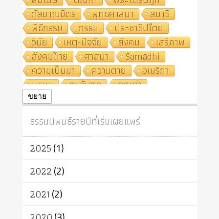
กัลยาณมิตร
พุทธศาสนา
สมาธิ
พิธีกรรม
กรรม
ประชาธิปไตย
วินัย
เหตุ-ปัจจัย
สังคม
เสรีภาพ
สังคมไทย
ศาสนา
Samādhi
ความเป็นมา
ความตาย
อเมริกา
พรหม
ตะวันตก
คุณค่า
ปฏิจจสมุปบาท
ศีล
อุตสาหกรรม
ขยาย
สถาบันสงฆ์
ศาสนาประจำชาติ
ธรรมนิพนธ์รายปีที่เริ่มเผยแพร่
อินเดีย
ผู้บริโภค
ธรรมาธิปไตย
จักร
การแยกรัฐกับศาสนา
ธรรมชาติ
2025
(1)
เทคโนโลยี
คณะสงฆ์
การบวช
สิทธิ
พุทธบริษัท
เยาวชน
2022
(2)
อาสาฬหบูชา
พระเวท
มหายาน
2021
(2)
อัตถะ
วัตถุเสพ
วัฒนธรรม
เทวดา
ปราโมทย์
2020
(3)