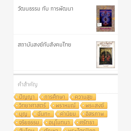
วัฒนธรรม กับ การพัฒนา
สถาบันสงฆ์กับสังคมไทย
คำสำคัญ
ปัญญา
การศึกษา
ความสุข
วิทยาศาสตร์
พราหมณ์
พระสงฆ์
บุญ
ฉันทะ
ค่านิยม
อิสรภาพ
จริยธรรม
อนุโมทนา
ศรัทธา
สันโดษ
ตัณหา
พระไตรปิฎก