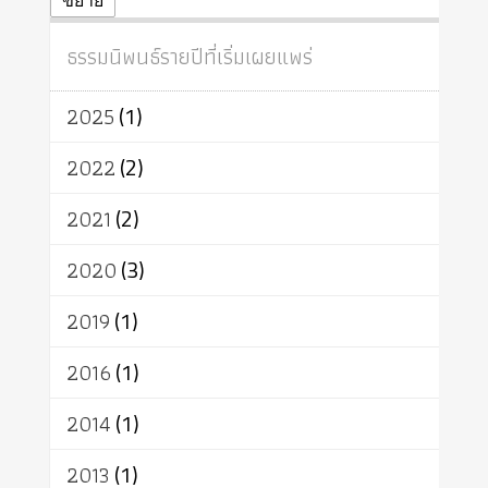
ปฏิจจสมุปบาท
ศีล
อุตสาหกรรม
ขยาย
สถาบันสงฆ์
ศาสนาประจำชาติ
ธรรมนิพนธ์รายปีที่เริ่มเผยแพร่
อินเดีย
ผู้บริโภค
ธรรมาธิปไตย
จักร
การแยกรัฐกับศาสนา
ธรรมชาติ
2025
(1)
เทคโนโลยี
คณะสงฆ์
การบวช
สิทธิ
พุทธบริษัท
เยาวชน
2022
(2)
อาสาฬหบูชา
พระเวท
มหายาน
2021
(2)
อัตถะ
วัตถุเสพ
วัฒนธรรม
เทวดา
ปราโมทย์
2020
(3)
2019
(1)
2016
(1)
2014
(1)
2013
(1)