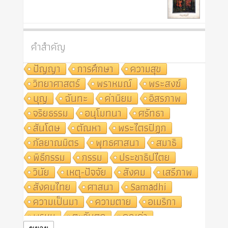
คำสำคัญ
ปัญญา
การศึกษา
ความสุข
วิทยาศาสตร์
พราหมณ์
พระสงฆ์
บุญ
ฉันทะ
ค่านิยม
อิสรภาพ
จริยธรรม
อนุโมทนา
ศรัทธา
สันโดษ
ตัณหา
พระไตรปิฎก
กัลยาณมิตร
พุทธศาสนา
สมาธิ
พิธีกรรม
กรรม
ประชาธิปไตย
วินัย
เหตุ-ปัจจัย
สังคม
เสรีภาพ
สังคมไทย
ศาสนา
Samādhi
ความเป็นมา
ความตาย
อเมริกา
พรหม
ตะวันตก
คุณค่า