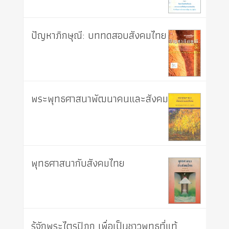
ปัญหาภิกษุณี: บททดสอบสังคมไทย
พระพุทธศาสนาพัฒนาคนและสังคม
พุทธศาสนากับสังคมไทย
รู้จักพระไตรปิฎก เพื่อเป็นชาวพุทธที่แท้