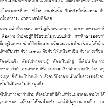
เปลี่ยนทัศนคติของคนได้ ไม่ใช่ไม่ทำอะไร ได้แต่รอสนองตามใจคน
้แต่ในทางการศึกษา ที่ว่าเราตามฝรั่งนั้น ก็ไม่จริงอีกนั่นแหละ คือ
เนื้อหาสาระ เราตามเขาไม่ได้เลย
าสร้างความสำเร็จและความเจริญด้วยความพยายามเอาชนะธรรมชาติ
 คือความสำเร็จอยู่ที่มีชัยชนะในระบบแข่งขัน การศึกษาของเขาก็
่การเลี้ยงดูในครอบครัวก็ฝึกเด็กไปตามวัฒนธรรมตัวใครตัวมัน ให้สร้าง
ปโรงเรียนว่า ต้อง one-up คือต้องให้เหนือคนอื่น ต้องชนะเพื่อน
้องเข้มแข็ง ต้องใฝ่หาความรู้ ต้องเป็นนักสู้ ที่เต็มไปด้วยการ
เราบอกว่าตัวเองเอาแบบฝรั่ง แต่ความจริงกลับกลายเป็นว่าเราอยู่
งทรุด ยิ่งป้อแป้ปวกเปียก สังคมก็ยิ่งกลายเป็นเบี้ยล่างของสังคม
งนั้น ไม่มีทาง ไม่ต้องพูดถึง
 แต่ไปในทางตรงกันข้าม สังคมไทยที่มีตั้งแต่พ่อแม่มาคอยตามใจ ได้
มุ่งเอาชนะ แม้จะทำให้คนเข้มแข็ง แต่นำไปสู่ความกระด้าง การ