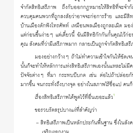
จำกัดสิทธิเสรีภาพ ถึงกับออกกฎหมายให้สิทธิที่จะจำกัดส
ควบคุมคนพวกที่ถูกสงสัยว่าอาจจะก่อการร้าย และมีสิทธิที
บ้านเมืองดักฟังโทรศัพท์ เหมือนพลเมืองถูกละเมิด มอง
แต่ก่อนขึ้นง่ายๆ แต่เดี๋ยวนี้ ฉันมีสิทธิกักกันกั้นคุณไ
คุณ สังคมที่ว่ามีเสรีภาพมาก กลายเป็นถูกจำกัดสิทธิเส
มองอย่างกว้างๆ ถ้าไม่ทำความเข้าใจกันให้ชัดเจ
นั้นก็จะทำให้หลักการแห่งสิทธิเสรีภาพเองนั้นแหละไม
ปัจจัยต่างๆ ที่มา กระทบบีบกด เช่น ต่อไปถ้าปล่อยกั
มากขึ้น จนกระทั่งถึงบางจุด อย่างในสภาพไร้ชื่อแป คนก
1
เรื่องสิทธิเสรีภาพได้พูดไว้ที่อื่นเยอะแล้ว
ขอรวบรัดสรุปบางแง่ที่สำคัญว่า
– สิทธิเสรีภาพเป็นหลักประกันพื้นฐาน ซึ่งในสัง
เจริญงอกงาม