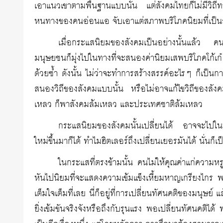
เอาแนวเขาตามพื้นฐานแบบนั้น แต่สังคมไทยก็ไม่มีวิถีทางท
หนทางของคนอ่อนแอ จับเอาแต่สภาพบริโภคนิยมที่เป็นส่
เมื่อกระแสนิยมของสังคมเป็นอย่างนั้นแล้ว คนต
มนุษยชนก็มุ่งไปในทางที่จะสนองค่านิยมเสพบริโภคโก้เก
ด้วยซ้ำ ดังนั้น ไม่ว่าจะทำการสร้างสรรค์อะไรๆ ก็เป็นการ
สนองวิถีของสังคมแบบนั้น หรือไม่อาจแก้ไขวิถีของสังคม
เหลว ก็พาสังคมล้มเหลว และประเทศชาติล้มเหลว
กระแสนิยมของสังคมนั้นเปลี่ยนได้ อาจจะไปในทางส
ใหม่ขึ้นมาก็ได้ ทำไมฮิตเลอร์ถึงเปลี่ยนเยอรมันได้ นั่นก็เ
ในกระแสที่ตรงข้ามนั้น คนไม่ให้คุณค่าแก่ความหรู
หันไปนิยมที่จะแสดงความเข้มแข็งเหี้ยมหาญเกรียงไกร พ
เต็มใจเต็มที่เลย นี่ก็อยู่ที่การเปลี่ยนทัศนคติของมนุษย์ 
ยิ่งเข้มขันจริงจังหรือถึงกับรุนแรง พอเปลี่ยนทัศนคติได้ 