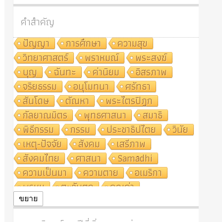
คำสำคัญ
ปัญญา
การศึกษา
ความสุข
วิทยาศาสตร์
พราหมณ์
พระสงฆ์
บุญ
ฉันทะ
ค่านิยม
อิสรภาพ
จริยธรรม
อนุโมทนา
ศรัทธา
สันโดษ
ตัณหา
พระไตรปิฎก
กัลยาณมิตร
พุทธศาสนา
สมาธิ
พิธีกรรม
กรรม
ประชาธิปไตย
วินัย
เหตุ-ปัจจัย
สังคม
เสรีภาพ
สังคมไทย
ศาสนา
Samādhi
ความเป็นมา
ความตาย
อเมริกา
พรหม
ตะวันตก
คุณค่า
ปฏิจจสมุปบาท
ศีล
อุตสาหกรรม
ขยาย
สถาบันสงฆ์
ศาสนาประจำชาติ
อินเดีย