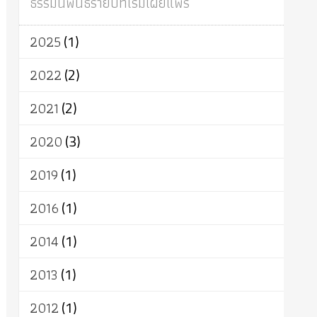
ธรรมนิพนธ์รายปีที่เริ่มเผยแพร่
ผู้บริโภค
ธรรมาธิปไตย
จักร
การแยกรัฐกับศาสนา
ธรรมชาติ
2025
(1)
เทคโนโลยี
คณะสงฆ์
การบวช
สิทธิ
พุทธบริษัท
เยาวชน
อาสาฬหบูชา
2022
(2)
พระเวท
มหายาน
อัตถะ
วัตถุเสพ
2021
(2)
วัฒนธรรม
เทวดา
ปราโมทย์
2020
(3)
2019
(1)
2016
(1)
2014
(1)
2013
(1)
2012
(1)