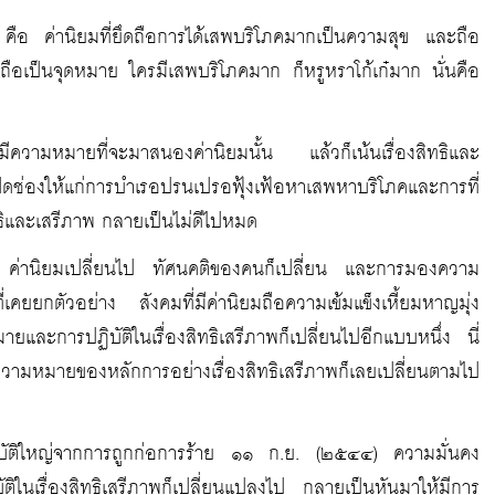
 คือ ค่านิยมที่ยึดถือการได้เสพบริโภคมากเป็นความสุข และถือ
พึงถือเป็นจุดหมาย ใครมีเสพบริโภคมาก ก็หรูหราโก้เก๋มาก นั่นคือ
ก็มีความหมายที่จะมาสนองค่านิยมนั้น แล้วก็เน้นเรื่องสิทธิและ
เปิดช่องให้แก่การบำเรอปรนเปรอฟุ้งเฟ้อหาเสพหาบริโภคและการที่
ิทธิและเสรีภาพ กลายเป็นไม่ดีไปหมด
หม่ ค่านิยมเปลี่ยนไป ทัศนคติของคนก็เปลี่ยน และการมองความ
เคยยกตัวอย่าง สังคมที่มีค่านิยมถือความเข้มแข็งเหี้ยมหาญมุ่ง
ละการปฏิบัติในเรื่องสิทธิเสรีภาพก็เปลี่ยนไปอีกแบบหนึ่ง นี่
แต่ความหมายของหลักการอย่างเรื่องสิทธิเสรีภาพก็เลยเปลี่ยนตามไป
ิบัติใหญ่จากการถูกก่อการร้าย ๑๑ ก.ย. (๒๕๔๔) ความมั่นคง
ัติในเรื่องสิทธิเสรีภาพก็เปลี่ยนแปลงไป กลายเป็นหันมาให้มีการ