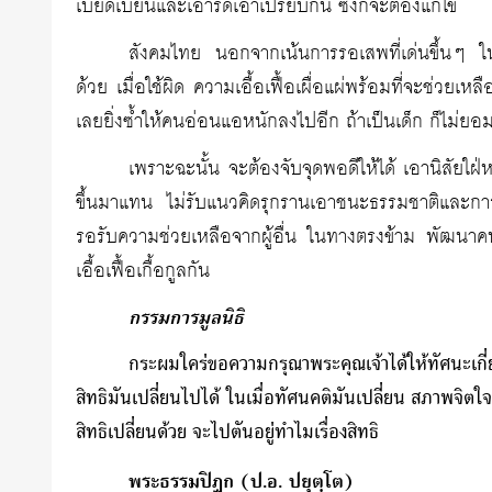
เบียดเบียนและเอารัดเอาเปรียบกัน ซึ่งก็จะต้องแก้ไข
สังคมไทย นอกจากเน้นการรอเสพที่เด่นขึ้นๆ ในยุคปั
ด้วย เมื่อใช้ผิด ความเอื้อเฟื้อเผื่อแผ่พร้อมที่จะช่วยเ
เลยยิ่งซ้ำให้คนอ่อนแอหนักลงไปอีก ถ้าเป็นเด็ก ก็ไม่ย
เพราะฉะนั้น จะต้องจับจุดพอดีให้ได้ เอานิสัยใฝ่
ขึ้นมาแทน ไม่รับแนวคิดรุกรานเอาชนะธรรมชาติและกา
รอรับความช่วยเหลือจากผู้อื่น ในทางตรงข้าม พัฒนาคนให้ม
เอื้อเฟื้อเกื้อกูลกัน
กรรมการมูลนิธิ
กระผมใคร่ขอความกรุณาพระคุณเจ้าได้ให้ทัศนะเกี
สิทธิมันเปลี่ยนไปได้ ในเมื่อทัศนคติมันเปลี่ยน สภาพจิตใ
สิทธิเปลี่ยนด้วย จะไปตันอยู่ทำไมเรื่องสิทธิ
พระธรรมปิฎก (ป.อ. ปยุตฺโต)