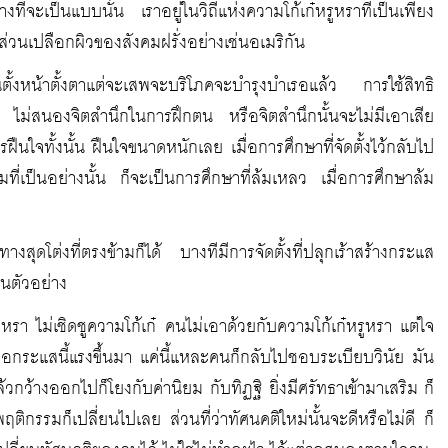
ี่จะเป็นแบบนั้น เราอยู่ในวิถีแห่งความโก้เก๋หรูหราที่เป็นเพียง
วนเปลือกผิวของสังคมฝรั่งอย่างเช่นอเมริกัน
ั้งหน้าตั้งตาแต่จะเสพจะบริโภคจะบำรุงบำเรอแล้ว การใช้สิทธิ
๋ ไม่สนองจิตสำนึกในการฝึกตน หรือจิตสำนึกนั้นจะไม่มีเอาเสีย
ฝืนใจทั้งนั้น ฝืนใจขนาดหนักเลย เมื่อการศึกษาที่จัดตั้งไว้กลับไป
ที่เป็นอย่างนั้น ก็จะเป็นการศึกษาที่ล้มเหลว เมื่อการศึกษาล้ม
ุดโต่งที่ตรงข้ามก็ได้ บางทีมีการจัดตั้งที่ปลุกเร้าสร้างกระแส
ป็นตัวอย่าง
หรา ไม่เชิดชูความโก้เก๋ คนไม่เอาด้วยกับความโก้เก๋หรูหรา แต่ใจ
อกระแสนี้แรงขึ้นมา แค่นี้แหละคนก็กลับไปชอบระเบียบวินัย มัน
แล้วกว้างออกไปก็โยงกับค่านิยม กับทิฏฐิ ยิ่งมีศรัทธาเข้ามาเสริม ก็
พฤติกรรมก็เปลี่ยนไปเลย ส่วนที่ว่าทัศนคติใหม่นั้นจะดีหรือไม่ดี ก็