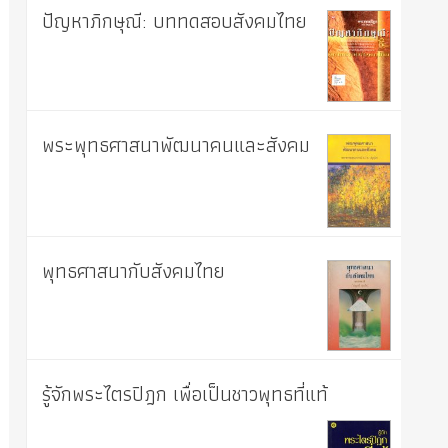
ปัญหาภิกษุณี: บททดสอบสังคมไทย
พระพุทธศาสนาพัฒนาคนและสังคม
พุทธศาสนากับสังคมไทย
รู้จักพระไตรปิฎก เพื่อเป็นชาวพุทธที่แท้