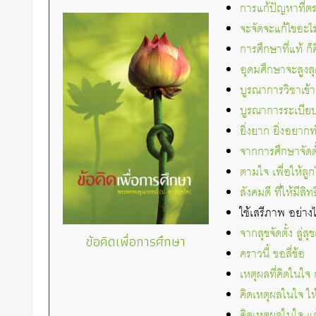
การแก้ปัญหาที่ตร
จะจัดจะแก้ไขอะไร ก
การศึกษาที่แท้ ก
อุดมศึกษาจะสูงสุ
บูรณาการวิชาเข้าก
บูรณาการระเบียบ
ยิ่งยาก ยิ่งอยาก
จากการศึกษาจัดตั้
ตามใจ เพื่อให้ลู
สังคมดี ที่ให้มีสิทธิ์
ใช้เสรีภาพ อย่าง
จากสุขจัดตั้ง สู่ส
ข้อคิดเพื่อการศึกษา
คราวนี้ ขอสี่ข้อ
เหตุผลที่คิดในใจ
คิดเหตุผลในใจ ให้
คิดเหตุผลในใจ แล้