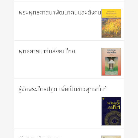
พระพุทธศาสนาพัฒนาคนและสังคม
พุทธศาสนากับสังคมไทย
รู้จักพระไตรปิฎก เพื่อเป็นชาวพุทธที่แท้