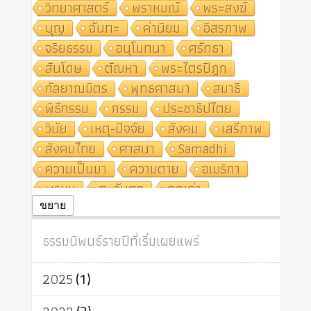
วิทยาศาสตร์
พราหมณ์
พระสงฆ์
บุญ
ฉันทะ
ค่านิยม
อิสรภาพ
จริยธรรม
อนุโมทนา
ศรัทธา
สันโดษ
ตัณหา
พระไตรปิฎก
กัลยาณมิตร
พุทธศาสนา
สมาธิ
พิธีกรรม
กรรม
ประชาธิปไตย
วินัย
เหตุ-ปัจจัย
สังคม
เสรีภาพ
สังคมไทย
ศาสนา
Samādhi
ความเป็นมา
ความตาย
อเมริกา
พรหม
ตะวันตก
คุณค่า
ปฏิจจสมุปบาท
ศีล
อุตสาหกรรม
ขยาย
สถาบันสงฆ์
ศาสนาประจำชาติ
ธรรมนิพนธ์รายปีที่เริ่มเผยแพร่
อินเดีย
ผู้บริโภค
ธรรมาธิปไตย
จักร
การแยกรัฐกับศาสนา
ธรรมชาติ
2025
(1)
เทคโนโลยี
คณะสงฆ์
การบวช
สิทธิ
พุทธบริษัท
เยาวชน