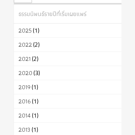
ปฏิจจสมุปบาท
ศีล
อุตสาหกรรม
สถาบันสงฆ์
ศาสนาประจำชาติ
ธรรมนิพนธ์รายปีที่เริ่มเผยแพร่
อินเดีย
ผู้บริโภค
ธรรมาธิปไตย
จักร
การแยกรัฐกับศาสนา
ธรรมชาติ
2025
(1)
เทคโนโลยี
คณะสงฆ์
การบวช
สิทธิ
พุทธบริษัท
เยาวชน
2022
(2)
อาสาฬหบูชา
พระเวท
มหายาน
2021
(2)
อัตถะ
วัตถุเสพ
วัฒนธรรม
เทวดา
ปราโมทย์
2020
(3)
2019
(1)
2016
(1)
2014
(1)
2013
(1)