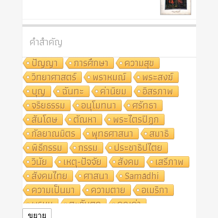
คำสำคัญ
ปัญญา
การศึกษา
ความสุข
วิทยาศาสตร์
พราหมณ์
พระสงฆ์
บุญ
ฉันทะ
ค่านิยม
อิสรภาพ
จริยธรรม
อนุโมทนา
ศรัทธา
สันโดษ
ตัณหา
พระไตรปิฎก
กัลยาณมิตร
พุทธศาสนา
สมาธิ
พิธีกรรม
กรรม
ประชาธิปไตย
วินัย
เหตุ-ปัจจัย
สังคม
เสรีภาพ
สังคมไทย
ศาสนา
Samādhi
ความเป็นมา
ความตาย
อเมริกา
พรหม
ตะวันตก
คุณค่า
ขยาย