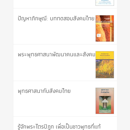
ปัญหาภิกษุณี: บททดสอบสังคมไทย
พระพุทธศาสนาพัฒนาคนและสังคม
พุทธศาสนากับสังคมไทย
รู้จักพระไตรปิฎก เพื่อเป็นชาวพุทธที่แท้