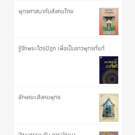
พุทธศาสนากับสังคมไทย
รู้จักพระไตรปิฎก เพื่อเป็นชาวพุทธที่แท้
ลักษณะสังคมพุทธ
วัฒนธรรม กับ การพัฒนา