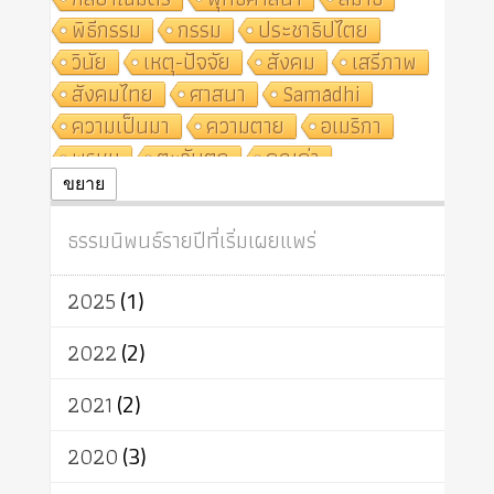
พิธีกรรม
กรรม
ประชาธิปไตย
วินัย
เหตุ-ปัจจัย
สังคม
เสรีภาพ
สังคมไทย
ศาสนา
Samādhi
ความเป็นมา
ความตาย
อเมริกา
พรหม
ตะวันตก
คุณค่า
ปฏิจจสมุปบาท
ศีล
อุตสาหกรรม
ขยาย
สถาบันสงฆ์
ศาสนาประจำชาติ
ธรรมนิพนธ์รายปีที่เริ่มเผยแพร่
อินเดีย
ผู้บริโภค
ธรรมาธิปไตย
จักร
การแยกรัฐกับศาสนา
ธรรมชาติ
2025
(1)
เทคโนโลยี
คณะสงฆ์
การบวช
สิทธิ
พุทธบริษัท
เยาวชน
2022
(2)
อาสาฬหบูชา
พระเวท
มหายาน
2021
(2)
อัตถะ
วัตถุเสพ
วัฒนธรรม
เทวดา
ปราโมทย์
2020
(3)