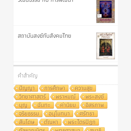
สถาบันสงฆ์กับสังคมไทย
คำสำคัญ
ปัญญา
การศึกษา
ความสุข
วิทยาศาสตร์
พราหมณ์
พระสงฆ์
บุญ
ฉันทะ
ค่านิยม
อิสรภาพ
จริยธรรม
อนุโมทนา
ศรัทธา
สันโดษ
ตัณหา
พระไตรปิฎก
กัลยาณมิตร
พุทธศาสนา
สมาธิ