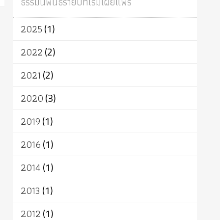
ธรรมนิพนธ์รายปีที่เริ่มเผยแพร่
ผู้บริโภค
ธรรมาธิปไตย
จักร
การแยกรัฐกับศาสนา
ธรรมชาติ
2025
(1)
เทคโนโลยี
คณะสงฆ์
การบวช
สิทธิ
พุทธบริษัท
เยาวชน
อาสาฬหบูชา
2022
(2)
พระเวท
มหายาน
อัตถะ
วัตถุเสพ
2021
(2)
วัฒนธรรม
เทวดา
ปราโมทย์
2020
(3)
2019
(1)
2016
(1)
2014
(1)
2013
(1)
2012
(1)