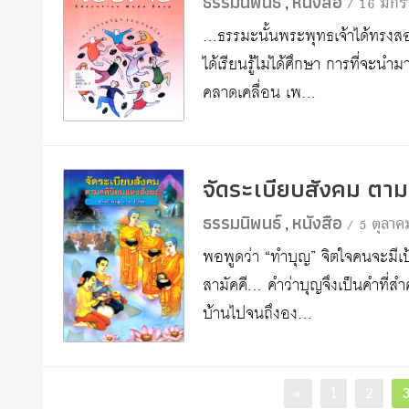
ธรรมนิพนธ์
หนังสือ
/ 16 มกร
,
…ธรรมะนั้นพระพุทธเจ้าได้ทรงสอน
ได้เรียนรู้ไม่ได้ศึกษา การที่จะนำม
คลาดเคลื่อน เพ…
จัดระเบียบสังคม ตาม
ธรรมนิพนธ์
หนังสือ
/ 5 ตุลา
,
พอพูดว่า “ทำบุญ” จิตใจคนจะมีเ
สามัคคี… คำว่าบุญจึงเป็นคำที่สำค
บ้านไปจนถึงอง…
Posts
Page
Page
«
1
2