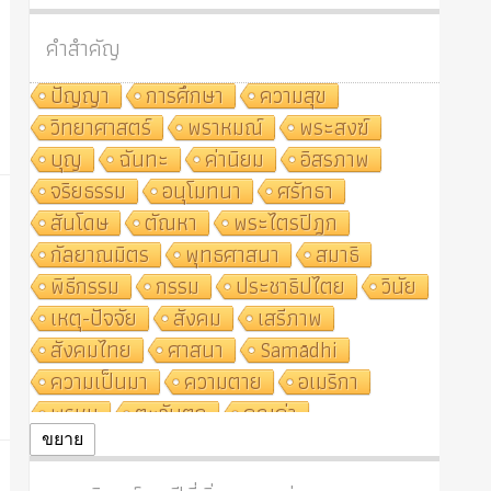
คำสำคัญ
ปัญญา
การศึกษา
ความสุข
วิทยาศาสตร์
พราหมณ์
พระสงฆ์
บุญ
ฉันทะ
ค่านิยม
อิสรภาพ
จริยธรรม
อนุโมทนา
ศรัทธา
สันโดษ
ตัณหา
พระไตรปิฎก
กัลยาณมิตร
พุทธศาสนา
สมาธิ
พิธีกรรม
กรรม
ประชาธิปไตย
วินัย
เหตุ-ปัจจัย
สังคม
เสรีภาพ
สังคมไทย
ศาสนา
Samādhi
ความเป็นมา
ความตาย
อเมริกา
พรหม
ตะวันตก
คุณค่า
ปฏิจจสมุปบาท
ศีล
อุตสาหกรรม
ขยาย
สถาบันสงฆ์
ศาสนาประจำชาติ
อินเดีย