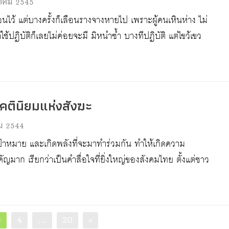
าคม 2545
ไว้ แต่บางครั้งก็เลือนรางจางหายไป เพราะผู้คนเหินห่าง ไม่
าใช้ปฏิบัติก็เลยไม่ค่อยจะมี มิหนำซ้ำ บางทีปฏิบัติ แต่ไขว้เขว
คตินิยมแห่งสังฆะ
คม 2544
ป้าหมาย และเกิดพลังที่จะมาทำร่วมกัน ทำให้เกิดความ
ัญมาก เรียกว่าเป็นคำสื่อใจที่ยิ่งใหญ่ของสังคมไทย ตั้งแต่ชาว
Page
Page
Page
3
4
…
20
»