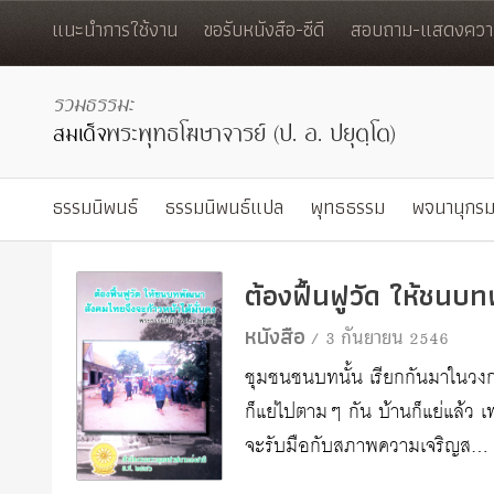
แนะนำการใช้งาน
ขอรับหนังสือ-ซีดี
สอบถาม-แสดงควา
ธรรมนิพนธ์
ธรรมนิพนธ์แปล
พุทธธรรม
พจนานุกรม
ต้องฟื้นฟูวัด ให้ชนบ
หนังสือ
/ 3 กันยายน 2546
ชุมชนชนบทนั้น เรียกกันมาในวงกา
ก็แย่ไปตามๆ กัน บ้านก็แย่แล้ว เ
จะรับมือกับสภาพความเจริญส…