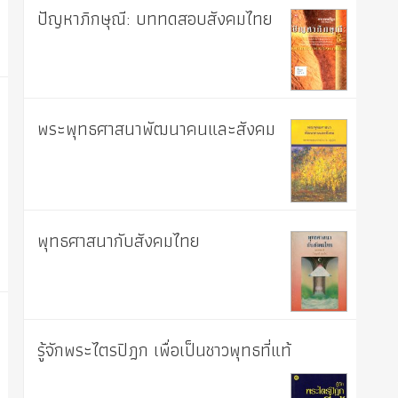
ปัญหาภิกษุณี: บททดสอบสังคมไทย
พระพุทธศาสนาพัฒนาคนและสังคม
พุทธศาสนากับสังคมไทย
รู้จักพระไตรปิฎก เพื่อเป็นชาวพุทธที่แท้