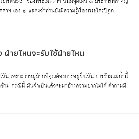
้วยโรคอะไร” ของพระเมตตาฯ นั้นมีจุดเด่น ๓ ประการที่สำคัญ
าฯ เอง ๑. แสดงว่าท่านยังมีความรู้เรื่องพระไตรปิฎก
 ฝ่ายไหนจะรับใช้ฝ่ายไหน
โน้น เพราะว่าหมู่บ้านที่คุณต้องการอยู่ฝั่งโน้น การข้ามแม่น้ำนี้
ข้าม กรณีนี้ มันจำเป็นแล้วจะมาอ้างความยากไม่ได้ คำถามมี