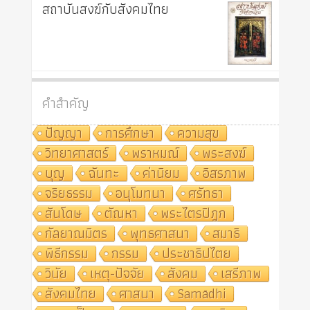
สถาบันสงฆ์กับสังคมไทย
คำสำคัญ
ปัญญา
การศึกษา
ความสุข
วิทยาศาสตร์
พราหมณ์
พระสงฆ์
บุญ
ฉันทะ
ค่านิยม
อิสรภาพ
จริยธรรม
อนุโมทนา
ศรัทธา
สันโดษ
ตัณหา
พระไตรปิฎก
กัลยาณมิตร
พุทธศาสนา
สมาธิ
พิธีกรรม
กรรม
ประชาธิปไตย
วินัย
เหตุ-ปัจจัย
สังคม
เสรีภาพ
สังคมไทย
ศาสนา
Samādhi