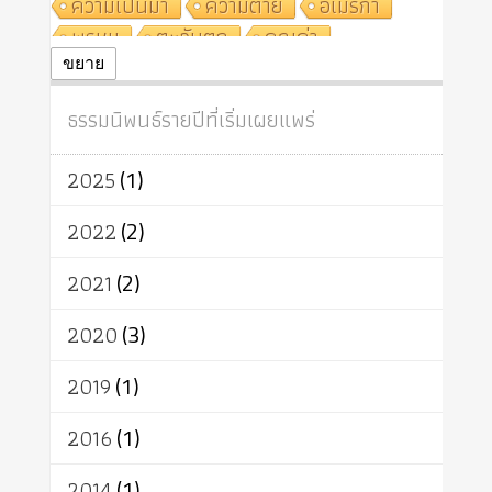
ความเป็นมา
ความตาย
อเมริกา
พรหม
ตะวันตก
คุณค่า
ปฏิจจสมุปบาท
ศีล
อุตสาหกรรม
ขยาย
สถาบันสงฆ์
ศาสนาประจำชาติ
ธรรมนิพนธ์รายปีที่เริ่มเผยแพร่
อินเดีย
ผู้บริโภค
ธรรมาธิปไตย
จักร
การแยกรัฐกับศาสนา
ธรรมชาติ
2025
(1)
เทคโนโลยี
คณะสงฆ์
การบวช
สิทธิ
พุทธบริษัท
เยาวชน
2022
(2)
อาสาฬหบูชา
พระเวท
มหายาน
2021
(2)
อัตถะ
วัตถุเสพ
วัฒนธรรม
เทวดา
ปราโมทย์
2020
(3)
2019
(1)
2016
(1)
2014
(1)