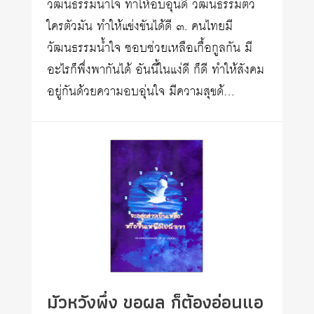
วัฒนธรรมน้ำใจ ทำให้อบอุ่นดี วัฒนธรรมตัว
ใครตัวมัน ทำให้แข่งขันได้ดี ๓. คนไทยมี
วัฒนธรรมน้ำใจ ชอบช่วยเหลือเกื้อกูลกัน มี
อะไรก็พึ่งพากันได้ อันนี้ในแง่ดี ก็ดี ทำให้สังคม
อยู่กันด้วยความอบอุ่นใจ มีความสุขด้…
มัวหวังพึ่ง ขอผล ก็ต้องอ่อนแอ