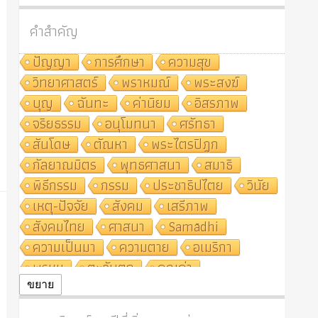
คำสำคัญ
ปัญญา
การศึกษา
ความสุข
วิทยาศาสตร์
พราหมณ์
พระสงฆ์
บุญ
ฉันทะ
ค่านิยม
อิสรภาพ
จริยธรรม
อนุโมทนา
ศรัทธา
สันโดษ
ตัณหา
พระไตรปิฎก
กัลยาณมิตร
พุทธศาสนา
สมาธิ
พิธีกรรม
กรรม
ประชาธิปไตย
วินัย
เหตุ-ปัจจัย
สังคม
เสรีภาพ
สังคมไทย
ศาสนา
Samādhi
ความเป็นมา
ความตาย
อเมริกา
พรหม
ตะวันตก
คุณค่า
ปฏิจจสมุปบาท
ศีล
อุตสาหกรรม
ขยาย
สถาบันสงฆ์
ศาสนาประจำชาติ
อินเดีย