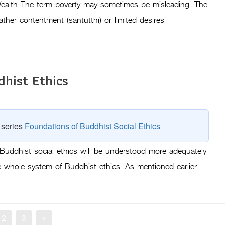
ealth The term poverty may sometimes be misleading. The
ather contentment (santuṭṭhi) or limited desires
)…
hist Ethics
e series
Foundations of Buddhist Social Ethics
Buddhist social ethics will be understood more adequately
he whole system of Buddhist ethics. As mentioned earlier,
e
Page
Page
2
3
»