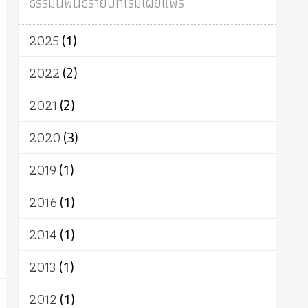
ธรรมนิพนธ์รายปีที่เริ่มเผยแพร่
ผู้บริโภค
ธรรมาธิปไตย
จักร
การแยกรัฐกับศาสนา
ธรรมชาติ
2025
(1)
เทคโนโลยี
คณะสงฆ์
การบวช
สิทธิ
พุทธบริษัท
เยาวชน
อาสาฬหบูชา
2022
(2)
พระเวท
มหายาน
อัตถะ
วัตถุเสพ
2021
(2)
วัฒนธรรม
เทวดา
ปราโมทย์
2020
(3)
2019
(1)
2016
(1)
2014
(1)
2013
(1)
2012
(1)