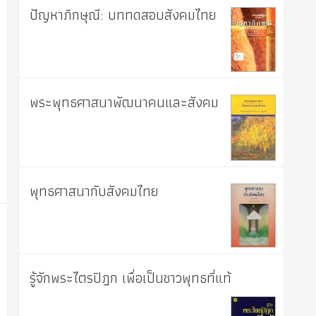
ปัญหาภิกษุณี: บททดสอบสังคมไทย
พระพุทธศาสนาพัฒนาคนและสังคม
พุทธศาสนากับสังคมไทย
รู้จักพระไตรปิฎก เพื่อเป็นชาวพุทธที่แท้