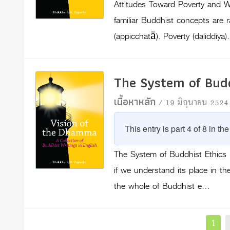
Attitudes Toward Poverty and W
familiar Buddhist concepts are r
(appicchatā). Poverty (daliddiya
The System of Budd
เนื้อหาหลัก
/ 19 มิถุนายน 2524
This entry is part 4 of 8 in th
The System of Buddhist Ethics 
if we understand its place in t
the whole of Buddhist e…
Posts
Pag
1