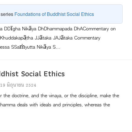
e series
Foundations of Buddhist Social Ethics
kāya DDīgha Nikāya DhDhammapada DhACommentary on
KhKhuddakapāṭha JJātaka JAJātaka Commentary
ddessa SSaṁyutta Nikāya S…
dhist Social Ethics
 19 มิถุนายน 2524
 the doctrine, and the vinaya, or the discipline, make the
dhamma deals with ideals and principles, whereas the