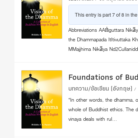
This entry is part 7 of 8 in th
Abbreviations AAṅguttara Ni
the Dhammapada ItItivuttaka 
MMajjhima Nikāya Nd2Cullani
Foundations of Bud
บทความ/ข้อเขียน (อังกฤษ)
/
“In other words, the dhamma, or
whole of Buddhist ethics. The 
vinaya deals with rul…