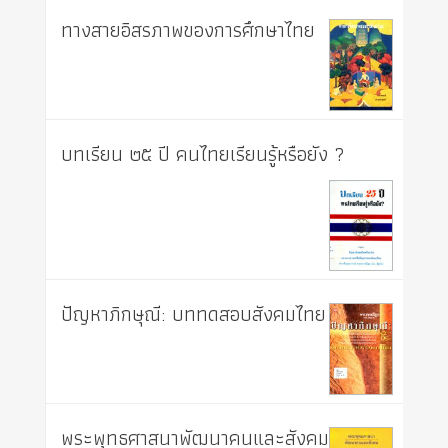
ทางสายอิสรภาพของการศึกษาไทย
บทเรียน ๒๕ ปี คนไทยเรียนรู้หรือยัง ?
ปัญหาภิกษุณี: บททดสอบสังคมไทย
พระพุทธศาสนาพัฒนาคนและสังคม