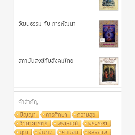
วัฒนธรรม กับ การพัฒนา
สถาบันสงฆ์กับสังคมไทย
คำสำคัญ
ปัญญา
การศึกษา
ความสุข
วิทยาศาสตร์
พราหมณ์
พระสงฆ์
บุญ
ฉันทะ
ค่านิยม
อิสรภาพ