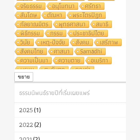
จริยธรรม
อนุโมทนา
ศรัทธา
สันโดษ
ตัณหา
พระไตรปิฎก
กัลยาณมิตร
พุทธศาสนา
สมาธิ
พิธีกรรม
กรรม
ประชาธิปไตย
วินัย
เหตุ-ปัจจัย
สังคม
เสรีภาพ
สังคมไทย
ศาสนา
Samādhi
ความเป็นมา
ความตาย
อเมริกา
พรหม
ตะวันตก
คุณค่า
ปฏิจจสมุปบาท
ศีล
อุตสาหกรรม
ขยาย
สถาบันสงฆ์
ศาสนาประจำชาติ
ธรรมนิพนธ์รายปีที่เริ่มเผยแพร่
อินเดีย
ผู้บริโภค
ธรรมาธิปไตย
จักร
การแยกรัฐกับศาสนา
ธรรมชาติ
2025
(1)
เทคโนโลยี
คณะสงฆ์
การบวช
สิทธิ
พุทธบริษัท
เยาวชน
2022
(2)
อาสาฬหบูชา
พระเวท
มหายาน
2021
(2)