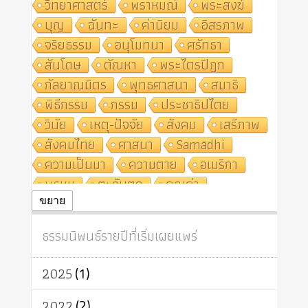
วิทยาศาสตร์
พราหมณ์
พระสงฆ์
บุญ
ฉันทะ
ค่านิยม
อิสรภาพ
จริยธรรม
อนุโมทนา
ศรัทธา
สันโดษ
ตัณหา
พระไตรปิฎก
กัลยาณมิตร
พุทธศาสนา
สมาธิ
พิธีกรรม
กรรม
ประชาธิปไตย
วินัย
เหตุ-ปัจจัย
สังคม
เสรีภาพ
สังคมไทย
ศาสนา
Samādhi
ความเป็นมา
ความตาย
อเมริกา
พรหม
ตะวันตก
คุณค่า
ปฏิจจสมุปบาท
ศีล
อุตสาหกรรม
ขยาย
สถาบันสงฆ์
ศาสนาประจำชาติ
ธรรมนิพนธ์รายปีที่เริ่มเผยแพร่
อินเดีย
ผู้บริโภค
ธรรมาธิปไตย
จักร
การแยกรัฐกับศาสนา
ธรรมชาติ
2025
(1)
เทคโนโลยี
คณะสงฆ์
การบวช
สิทธิ
พุทธบริษัท
เยาวชน
2022
(2)