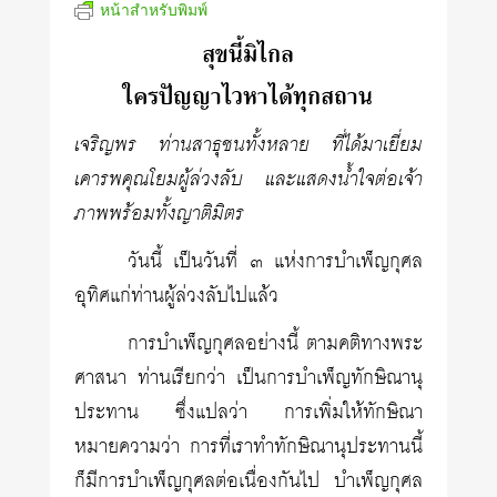
หน้าสำหรับพิมพ์
สุขนี้มิไกล
ใครปัญญาไวหาได้ทุกสถาน
เจริญพร ท่านสาธุชนทั้งหลาย ที่ได้มาเยี่ยม
เคารพคุณโยมผู้ล่วงลับ และแสดงน้ำใจต่อเจ้า
ภาพพร้อมทั้งญาติมิตร
วันนี้ เป็นวันที่ ๓ แห่งการบำเพ็ญกุศล
อุทิศแก่ท่านผู้ล่วงลับไปแล้ว
การบำเพ็ญกุศลอย่างนี้ ตามคติทางพระ
ศาสนา ท่านเรียกว่า เป็นการบำเพ็ญทักษิณานุ
ประทาน ซึ่งแปลว่า การเพิ่มให้ทักษิณา
หมายความว่า การที่เราทำทักษิณานุประทานนี้
ก็มีการบำเพ็ญกุศลต่อเนื่องกันไป บำเพ็ญกุศล