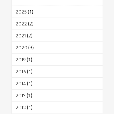
อินเดีย
ผู้บริโภค
ธรรมาธิปไตย
จักร
การแยกรัฐกับศาสนา
ธรรมชาติ
2025
(1)
เทคโนโลยี
คณะสงฆ์
การบวช
สิทธิ
พุทธบริษัท
เยาวชน
2022
(2)
อาสาฬหบูชา
พระเวท
มหายาน
2021
(2)
อัตถะ
วัตถุเสพ
วัฒนธรรม
เทวดา
ปราโมทย์
2020
(3)
2019
(1)
2016
(1)
2014
(1)
2013
(1)
2012
(1)