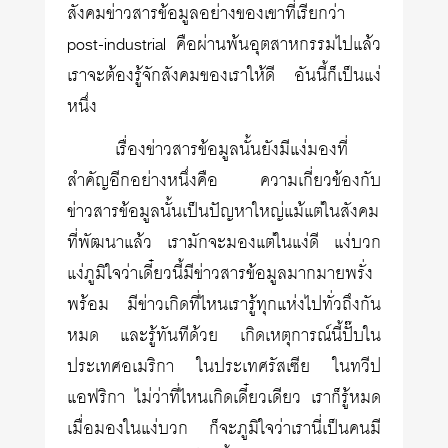
สังคมข่าวสารข้อมูลอย่างของเขาที่เรียกว่า
post-industrial คือผ่านพ้นอุตสาหกรรมไปแล้ว
เราจะต้องรู้จักสังคมของเราให้ดี อันนี้ก็เป็นแง่
หนึ่ง
เรื่องข่าวสารข้อมูลนั้นยังมีแง่มองที่
สำคัญอีกอย่างหนึ่งคือ ความเกี่ยวข้องกับ
ข่าวสารข้อมูลนั้นเป็นปัญหาใหญ่แม้แต่ในสังคม
ที่พัฒนาแล้ว เรามักจะมองแต่ในแง่ดี แง่บวก
แง่ภูมิใจว่าเดี๋ยวนี้มีข่าวสารข้อมูลมากมายพรั่ง
พร้อม มีข่าวเกิดที่ไหนเรารู้ทุกแห่งไปทั่วถึงกัน
หมด และรู้ทันทีด้วย เกิดเหตุการณ์นี้ปั๊บใน
ประเทศอเมริกา ในประเทศรัสเซีย ในทวีป
แอฟริกา ไม่ว่าที่ไหนเกิดเดี๋ยวเดียว เราก็รู้หมด
เมื่อมองในแง่บวก ก็จะภูมิใจว่าเรานี่เป็นคนมี