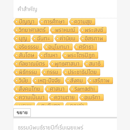
คำสำคัญ
ปัญญา
การศึกษา
ความสุข
วิทยาศาสตร์
พราหมณ์
พระสงฆ์
บุญ
ฉันทะ
ค่านิยม
อิสรภาพ
จริยธรรม
อนุโมทนา
ศรัทธา
สันโดษ
ตัณหา
พระไตรปิฎก
กัลยาณมิตร
พุทธศาสนา
สมาธิ
พิธีกรรม
กรรม
ประชาธิปไตย
วินัย
เหตุ-ปัจจัย
สังคม
เสรีภาพ
สังคมไทย
ศาสนา
Samādhi
ความเป็นมา
ความตาย
อเมริกา
พรหม
ตะวันตก
คุณค่า
ปฏิจจสมุปบาท
ศีล
อุตสาหกรรม
ขยาย
สถาบันสงฆ์
ศาสนาประจำชาติ
ธรรมนิพนธ์รายปีที่เริ่มเผยแพร่