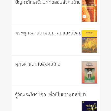
ปัญหาภิกษุณี: บททดสอบสังคมไทย
พระพุทธศาสนาพัฒนาคนและสังคม
พุทธศาสนากับสังคมไทย
รู้จักพระไตรปิฎก เพื่อเป็นชาวพุทธที่แท้