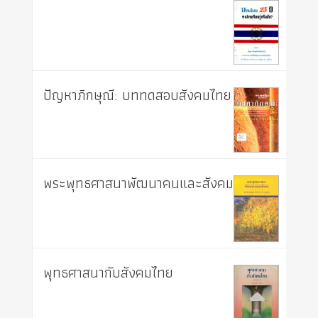
ปัญหาภิกษุณี: บททดสอบสังคมไทย
พระพุทธศาสนาพัฒนาคนและสังคม
พุทธศาสนากับสังคมไทย