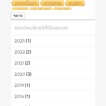
ความเป็นมา
ความตาย
อเมริกา
พรหม
ตะวันตก
คุณค่า
ปฏิจจสมุปบาท
ศีล
อุตสาหกรรม
ขยาย
สถาบันสงฆ์
ศาสนาประจำชาติ
ธรรมนิพนธ์รายปีที่เริ่มเผยแพร่
อินเดีย
ผู้บริโภค
ธรรมาธิปไตย
จักร
การแยกรัฐกับศาสนา
ธรรมชาติ
2025
(1)
เทคโนโลยี
คณะสงฆ์
การบวช
สิทธิ
พุทธบริษัท
เยาวชน
2022
(2)
อาสาฬหบูชา
พระเวท
มหายาน
2021
(2)
อัตถะ
วัตถุเสพ
วัฒนธรรม
เทวดา
ปราโมทย์
2020
(3)
2019
(1)
2016
(1)