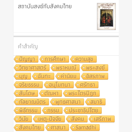
สถาบันสงฆ์กับสังคมไทย
คำสำคัญ
ปัญญา
การศึกษา
ความสุข
วิทยาศาสตร์
พราหมณ์
พระสงฆ์
บุญ
ฉันทะ
ค่านิยม
อิสรภาพ
จริยธรรม
อนุโมทนา
ศรัทธา
สันโดษ
ตัณหา
พระไตรปิฎก
กัลยาณมิตร
พุทธศาสนา
สมาธิ
พิธีกรรม
กรรม
ประชาธิปไตย
วินัย
เหตุ-ปัจจัย
สังคม
เสรีภาพ
สังคมไทย
ศาสนา
Samādhi