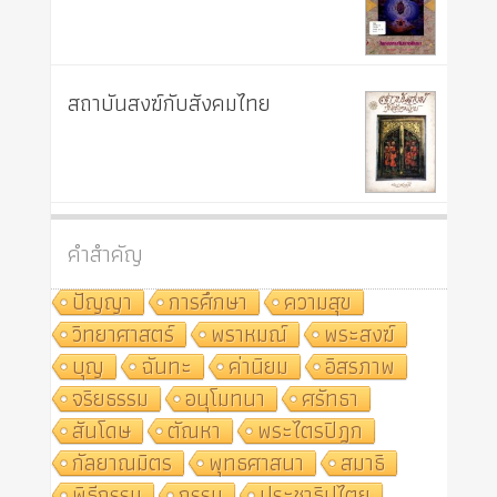
สถาบันสงฆ์กับสังคมไทย
คำสำคัญ
ปัญญา
การศึกษา
ความสุข
วิทยาศาสตร์
พราหมณ์
พระสงฆ์
บุญ
ฉันทะ
ค่านิยม
อิสรภาพ
จริยธรรม
อนุโมทนา
ศรัทธา
สันโดษ
ตัณหา
พระไตรปิฎก
กัลยาณมิตร
พุทธศาสนา
สมาธิ
พิธีกรรม
กรรม
ประชาธิปไตย