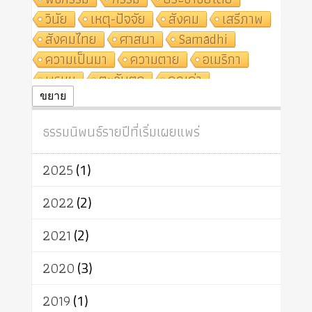
วินัย
เหตุ-ปัจจัย
สังคม
เสรีภาพ
สังคมไทย
ศาสนา
Samādhi
ความเป็นมา
ความตาย
อเมริกา
พรหม
ตะวันตก
คุณค่า
ปฏิจจสมุปบาท
ศีล
อุตสาหกรรม
ขยาย
สถาบันสงฆ์
ศาสนาประจำชาติ
ธรรมนิพนธ์รายปีที่เริ่มเผยแพร่
อินเดีย
ผู้บริโภค
ธรรมาธิปไตย
จักร
การแยกรัฐกับศาสนา
ธรรมชาติ
2025
(1)
เทคโนโลยี
คณะสงฆ์
การบวช
สิทธิ
พุทธบริษัท
เยาวชน
2022
(2)
อาสาฬหบูชา
พระเวท
มหายาน
2021
(2)
อัตถะ
วัตถุเสพ
วัฒนธรรม
เทวดา
ปราโมทย์
2020
(3)
2019
(1)