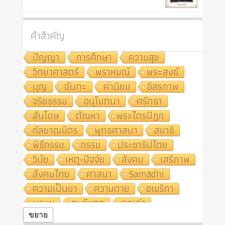
คำสำคัญ
ปัญญา
การศึกษา
ความสุข
วิทยาศาสตร์
พราหมณ์
พระสงฆ์
บุญ
ฉันทะ
ค่านิยม
อิสรภาพ
จริยธรรม
อนุโมทนา
ศรัทธา
สันโดษ
ตัณหา
พระไตรปิฎก
กัลยาณมิตร
พุทธศาสนา
สมาธิ
พิธีกรรม
กรรม
ประชาธิปไตย
วินัย
เหตุ-ปัจจัย
สังคม
เสรีภาพ
สังคมไทย
ศาสนา
Samādhi
ความเป็นมา
ความตาย
อเมริกา
พรหม
ตะวันตก
คุณค่า
ปฏิจจสมุปบาท
ศีล
อุตสาหกรรม
ขยาย