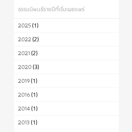
สถาบันสงฆ์
ศาสนาประจำชาติ
ธรรมนิพนธ์รายปีที่เริ่มเผยแพร่
อินเดีย
ผู้บริโภค
ธรรมาธิปไตย
จักร
การแยกรัฐกับศาสนา
ธรรมชาติ
2025
(1)
เทคโนโลยี
คณะสงฆ์
การบวช
สิทธิ
พุทธบริษัท
เยาวชน
2022
(2)
อาสาฬหบูชา
พระเวท
มหายาน
2021
(2)
อัตถะ
วัตถุเสพ
วัฒนธรรม
เทวดา
ปราโมทย์
2020
(3)
2019
(1)
2016
(1)
2014
(1)
2013
(1)