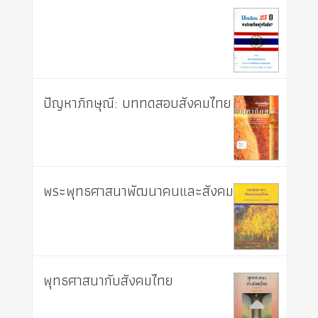
ปัญหาภิกษุณี: บททดสอบสังคมไทย
พระพุทธศาสนาพัฒนาคนและสังคม
พุทธศาสนากับสังคมไทย