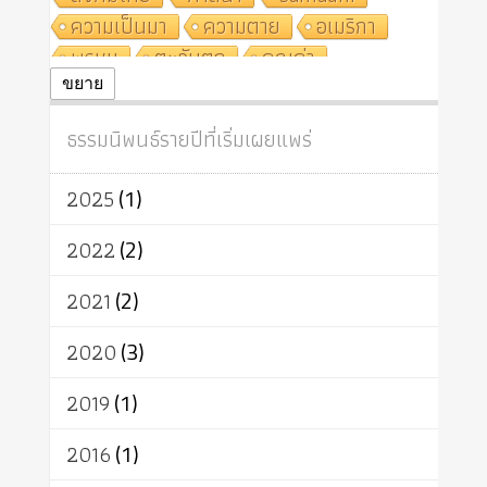
ความเป็นมา
ความตาย
อเมริกา
พรหม
ตะวันตก
คุณค่า
ปฏิจจสมุปบาท
ศีล
อุตสาหกรรม
ขยาย
สถาบันสงฆ์
ศาสนาประจำชาติ
ธรรมนิพนธ์รายปีที่เริ่มเผยแพร่
อินเดีย
ผู้บริโภค
ธรรมาธิปไตย
จักร
การแยกรัฐกับศาสนา
ธรรมชาติ
2025
(1)
เทคโนโลยี
คณะสงฆ์
การบวช
สิทธิ
พุทธบริษัท
เยาวชน
2022
(2)
อาสาฬหบูชา
พระเวท
มหายาน
2021
(2)
อัตถะ
วัตถุเสพ
วัฒนธรรม
เทวดา
ปราโมทย์
2020
(3)
2019
(1)
2016
(1)