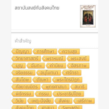
สถาบันสงฆ์กับสังคมไทย
คำสำคัญ
ปัญญา
การศึกษา
ความสุข
วิทยาศาสตร์
พราหมณ์
พระสงฆ์
บุญ
ฉันทะ
ค่านิยม
อิสรภาพ
จริยธรรม
อนุโมทนา
ศรัทธา
สันโดษ
ตัณหา
พระไตรปิฎก
กัลยาณมิตร
พุทธศาสนา
สมาธิ
พิธีกรรม
กรรม
ประชาธิปไตย
วินัย
เหตุ-ปัจจัย
สังคม
เสรีภาพ
สังคมไทย
ศาสนา
Samādhi