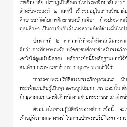
ราชวิทยาลัย ปรากฏเป็นชื่อแรกในประดาวิทยาลัยต่างๆ ท
สำหรับพระสงฆ์ ๒ แห่งนี้ เข้ารวมอยู่ในสากลวิทยาล
ศึกษาของวัดกับการศึกษาของบ้านเมือง ก็จะประสานเป็นอ
อุดมศึกษา เป็นการยืนยันถึงแนวความคิดที่ดำรงมั่นในป
ประการที่ ๒ ความหวังที่จะตั้งรัตนโกสินทรสา
ถือว่า การศึกษาของวัด หรือศาสนศึกษาสำหรับพระภิกษุ
เอาใจใส่ดูแลรับผิดชอบ หลักการข้อนี้มีหลักฐานบอกไว้ช
สมเด็จฯ กรมพระยาดำรงราชานุภาพ ทรงเล่าไว้ว่า
“การสอบพระปริยัติธรรมพระภิกษุสามเณร นับเป
พระเจ้าแผ่นดินผู้เป็นพุทธศาสนูปถัมภก เพราะฉะนั้น ต่
ภิกษุสามเณร และมีเจ้าพนักงานฝ่ายพระราชอาณาจักรช่
ตัวอย่างในทางปฏิบัติจริงของหลักการข้อนี้ จ
เจ้าอยู่หัวท่ามกลางสงฆ์ ในการแปลพระปริยัติธรรมคราวท