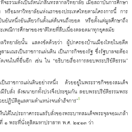
ี่จะรวมตั้งเป็นรัตนโกสินทรสากลวิทยาลัย เมื่อสถาบันการศึกษา
ัย หรือมหาวิทยาลัยแห่งแรกของประเทศไทยตามโครงการนี้ การ
ันหนึ่งอันเดียวกันตั้งแต่ต้นจนถึงยอด หรือตั้งแต่มูลศึกษาถึง
ระเพณีการศึกษาของชาติไทยที่สืบเนื่องตลอดมาทุกยุคสมัย
กลวิทยาลัยนั้น แสดงชัดด้วยว่า ผู้ปกครองบ้านเมืองไทยในอดีต
สามเณรเป็นราชการแผ่นดิน เป็นภารกิจของรัฐ ซึ่งรัฐบาลจะต้อง
ัดเจนในที่อื่นอีก เช่น ใน “อธิบายเรื่องการสอบพระปริยัติธรรม”
็นราชการแผ่นดินอย่างหนึ่ง ด้วยอยู่ในพระราชกิจของสมเด็จ
อมีรับสั่ง สังฆนายกทั้งปวงจึงประชุมกัน สอบพระปริยัติธรรมพระ
5
วยปฏิบัติดูแลตามตำแหน่งจนสำเร็จการ”
ะเห็นได้ในประกาศกระแสรับสั่งของพระบาทสมเด็จพระจุลจอมเกล้า
ี่ ๑ พระที่นั่งดุสิตมหาปราสาท พ.ศ. ๒๔๑๓ ว่า