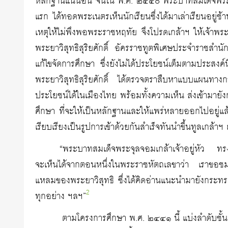
หลักฐานแน่นอน จนใน พ.ศ. ๒๔๔๐ พระบาทสมเด็จพระจุล
แรก ได้ทอดพระเนตรเห็นนักเรียนซึ่งได้มาเล่าเรียนอยู่ช
เหตุให้ไม่พึงพอพระราชหฤทัย จึงโปรดเกล้าฯ ให้เจ้าพระย
พระยาวิสุทธิสุริยศักดิ์ อัครราชทูตพิเศษประจำราชส
แก้ไขจัดการศึกษา ซึ่งยังไม่ได้ประโยชน์เต็มตามประสง
พระยาวิสุทธิสุริยศักดิ์ ได้ตรวจตราสืบหาแบบแผนทางการเ
ประโยชน์ได้ในเมืองไทย พร้อมทั้งความเห็น ส่งเข้ามาย
ศึกษา ที่จะให้เป็นหลักฐานและให้แพร่หลายออกไปอยู่แล้ว
เรียบเรียงเป็นรูปการเข้าด้วยกันสำเร็จทันนำขึ้นทูลเกล้าฯ
“พระบาทสมเด็จพระจุลจอมเกล้าเจ้าอยู่หัว ทรง
จะเห็นได้จากตอนหนึ่งในพระราชหัตถเลขาว่า เราข
แหลมของพระยาวิสุทธิ ซึ่งได้คิดอ่านแนะนำมายังกระทรว
2
ทุกอย่าง ฯลฯ”
ตามโครงการศึกษา พ.ศ. ๒๔๔๑ นี้ แบ่งลำดับชั้นก