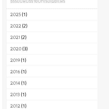
ธรรมนิพนธ์รายปีที่เริ่มเผยแพร่
ผู้บริโภค
ธรรมาธิปไตย
จักร
การแยกรัฐกับศาสนา
ธรรมชาติ
2025
(1)
เทคโนโลยี
คณะสงฆ์
การบวช
สิทธิ
พุทธบริษัท
เยาวชน
อาสาฬหบูชา
2022
(2)
พระเวท
มหายาน
อัตถะ
วัตถุเสพ
2021
(2)
วัฒนธรรม
เทวดา
ปราโมทย์
2020
(3)
2019
(1)
2016
(1)
2014
(1)
2013
(1)
2012
(1)