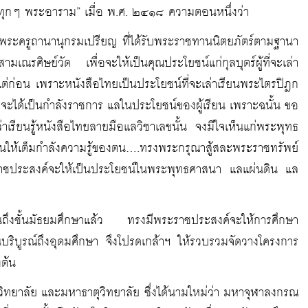
ทุกๆ พระอาราม” เมื่อ พ.ศ. ๒๔๑๘ ความตอนหนึ่งว่า
พระครูถานานุกรมเปรียญ ที่ได้รับพระราชทานนิตยภัตร์ตามฐานา
ณรศิษย์วัด เพื่อจะให้เป็นคุณประโยชน์แก่กุลบุตร์ผู้ที่จะเล่า
าแต่ก่อน เพราะหนังสือไทยเป็นประโยชน์ที่จะเล่าเรียนพระไตรปิฎก
็จะได้เป็นกำลังราชการ แลในประโยชน์ของผู้เรียน เพราะฉนั้น ขอ
าเรียนรู้หนังสือไทยลายมือแลวิชาเลขนั้น จงมีใจเห็นแก่พระพุทธ
้นให้เต็มกำลังความรู้ของตน….ทรงพระกรุณาสู้สละพระราชทรัพย์
ระราชประสงค์จะให้เป็นประโยชน์ในพระพุทธศาสนา แลแผ่นดิน แล
ับจนถึงชั้นมัธยมศึกษาแล้ว ทรงมีพระราชประสงค์จะให้การศึกษา
ริบูรณ์ถึงอุดมศึกษา จึงโปรดเกล้าฯ ให้รวบรวมจัดวางโครงการ
งต้น
ทยาลัย และมหาธาตุวิทยาลัย ซึ่งได้นามใหม่ว่า มหาจุฬาลงกรณ