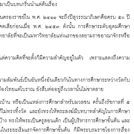
าเป็นบทเกริ่นนำแต่ต้นเรื่อง
ขึ้นครองราชย์ใน พ.ศ. ๒๔๑๑ จะถึงปีสุวรรณาภิเษกคือครบ ๕๐ ปี
คตเสียก่อนเมื่อ พ.ศ. ๒๔๕๓ ดังนั้น การศึกษาระดับอุดมศึกษา
วิทยาลัยที่จะเป็นมหาวิทยาลัยแห่งแรกของสยามราชอาณาจักรหรือ
 แต่ความคิดที่จะตั้งก็มีความสำคัญอยู่ในตัว เพราะแสดงถึงความ
ัมพันธ์เป็นอันหนึ่งอันเดียวกันในทางการศึกษาระหว่างวัดกับ
ืองไทยแต่โบราณ ยังสืบต่ออยู่ถึงเวลานั้นไม่ขาดสาย
บ้าน หรือเป็นแหล่งการศึกษาสำหรับมวลชน ครั้นถึงรัชกาลที่ ๕
็ไม่ทรงทิ้งวัด และยังทรงให้พระสงฆ์มีบทบาทสำคัญในการศึกษา
วัดบ้าง ทรงให้พระเป็นครูสอนเด็ก เป็นผู้บริหารการศึกษาชั้นต้น และ
นในระยะเริ่มแรกจัดการศึกษาขั้นต้น ก็มีพระบรมราชโองการเรื่อง