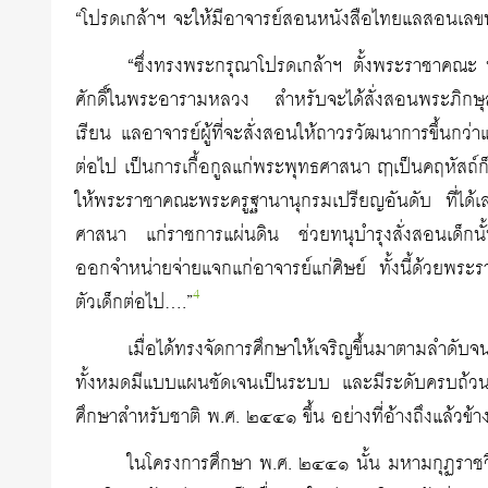
“โปรดเกล้าฯ จะให้มีอาจารย์สอนหนังสือไทยแลสอนเลข
“ซึ่งทรงพระกรุณาโปรดเกล้าฯ ตั้งพระราชาคณะ 
ศักดิ์ในพระอารามหลวง สำหรับจะได้สั่งสอนพระภิกษุสามเ
เรียน แลอาจารย์ผู้ที่จะสั่งสอนให้ถาวรวัฒนาการขึ้นกว่
ต่อไป เป็นการเกื้อกูลแก่พระพุทธศาสนา ฤาเป็นคฤหัสถ์ก
ให้พระราชาคณะพระครูฐานานุกรมเปรียญอันดับ ที่ได้เล่
ศาสนา แก่ราชการแผ่นดิน ช่วยทนุบำรุงสั่งสอนเด็กนั
ออกจำหน่ายจ่ายแจกแก่อาจารย์แก่ศิษย์ ทั้งนี้ด้วยพ
4
ตัวเด็กต่อไป….”
เมื่อได้ทรงจัดการศึกษาให้เจริญขึ้นมาตามลำด
ทั้งหมดมีแบบแผนชัดเจนเป็นระบบ และมีระดับครบถ้วนบ
ศึกษาสำหรับชาติ พ.ศ. ๒๔๔๑ ขึ้น อย่างที่อ้างถึงแล้วข้า
ในโครงการศึกษา พ.ศ. ๒๔๔๑ นั้น มหามกุฏราชวิ