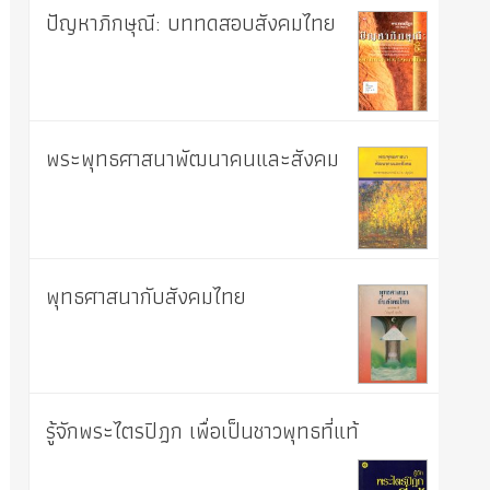
ปัญหาภิกษุณี: บททดสอบสังคมไทย
พระพุทธศาสนาพัฒนาคนและสังคม
พุทธศาสนากับสังคมไทย
รู้จักพระไตรปิฎก เพื่อเป็นชาวพุทธที่แท้