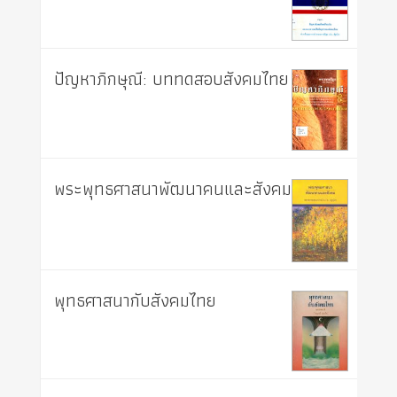
ปัญหาภิกษุณี: บททดสอบสังคมไทย
พระพุทธศาสนาพัฒนาคนและสังคม
พุทธศาสนากับสังคมไทย