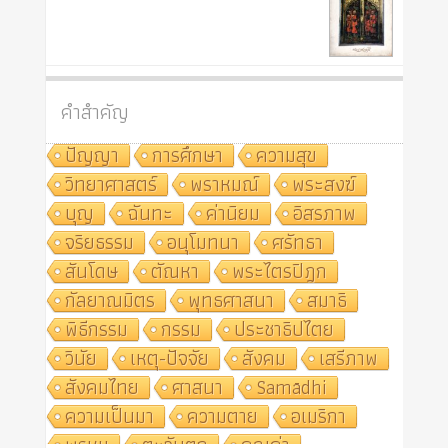
คำสำคัญ
ปัญญา
การศึกษา
ความสุข
วิทยาศาสตร์
พราหมณ์
พระสงฆ์
บุญ
ฉันทะ
ค่านิยม
อิสรภาพ
จริยธรรม
อนุโมทนา
ศรัทธา
สันโดษ
ตัณหา
พระไตรปิฎก
กัลยาณมิตร
พุทธศาสนา
สมาธิ
พิธีกรรม
กรรม
ประชาธิปไตย
วินัย
เหตุ-ปัจจัย
สังคม
เสรีภาพ
สังคมไทย
ศาสนา
Samādhi
ความเป็นมา
ความตาย
อเมริกา
พรหม
ตะวันตก
คุณค่า