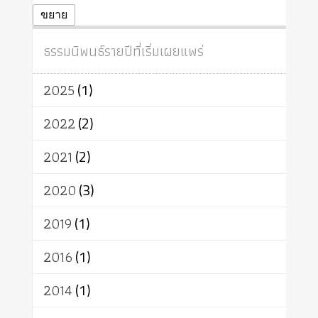
ปฏิจจสมุปบาท
ศีล
อุตสาหกรรม
ขยาย
สถาบันสงฆ์
ศาสนาประจำชาติ
ธรรมนิพนธ์รายปีที่เริ่มเผยแพร่
อินเดีย
ผู้บริโภค
ธรรมาธิปไตย
จักร
การแยกรัฐกับศาสนา
ธรรมชาติ
2025
(1)
เทคโนโลยี
คณะสงฆ์
การบวช
สิทธิ
พุทธบริษัท
เยาวชน
2022
(2)
อาสาฬหบูชา
พระเวท
มหายาน
2021
(2)
อัตถะ
วัตถุเสพ
วัฒนธรรม
เทวดา
ปราโมทย์
2020
(3)
2019
(1)
2016
(1)
2014
(1)