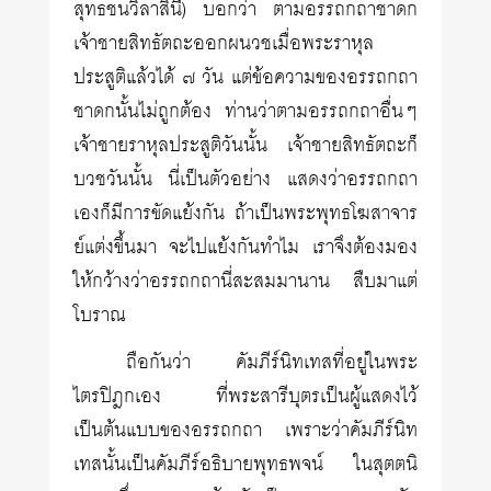
สุทธชนวิลาสินี) บอกว่า ตามอรรถกถาชาดก
เจ้าชายสิทธัตถะออกผนวชเมื่อพระราหุล
ประสูติแล้วได้ ๗ วัน แต่ข้อความของอรรถกถา
ชาดกนั้นไม่ถูกต้อง ท่านว่าตามอรรถกถาอื่นๆ
เจ้าชายราหุลประสูติวันนั้น เจ้าชายสิทธัตถะก็
บวชวันนั้น นี่เป็นตัวอย่าง แสดงว่าอรรถกถา
เองก็มีการขัดแย้งกัน ถ้าเป็นพระพุทธโฆสาจาร
ย์แต่งขึ้นมา จะไปแย้งกันทำไม เราจึงต้องมอง
ให้กว้างว่าอรรถกถานี่สะสมมานาน สืบมาแต่
โบราณ
ถือกันว่า คัมภีร์นิทเทสที่อยู่ในพระ
ไตรปิฎกเอง ที่พระสารีบุตรเป็นผู้แสดงไว้
เป็นต้นแบบของอรรถกถา เพราะว่าคัมภีร์นิท
เทสนั้นเป็นคัมภีร์อธิบายพุทธพจน์ ในสุตตนิ