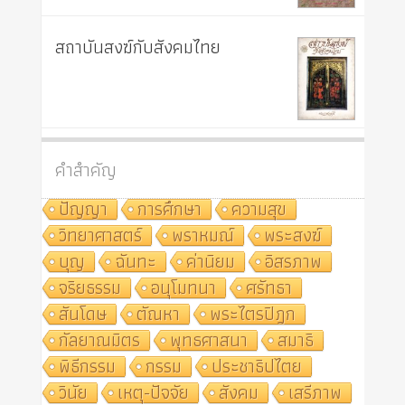
สถาบันสงฆ์กับสังคมไทย
คำสำคัญ
ปัญญา
การศึกษา
ความสุข
วิทยาศาสตร์
พราหมณ์
พระสงฆ์
บุญ
ฉันทะ
ค่านิยม
อิสรภาพ
จริยธรรม
อนุโมทนา
ศรัทธา
สันโดษ
ตัณหา
พระไตรปิฎก
กัลยาณมิตร
พุทธศาสนา
สมาธิ
พิธีกรรม
กรรม
ประชาธิปไตย
วินัย
เหตุ-ปัจจัย
สังคม
เสรีภาพ