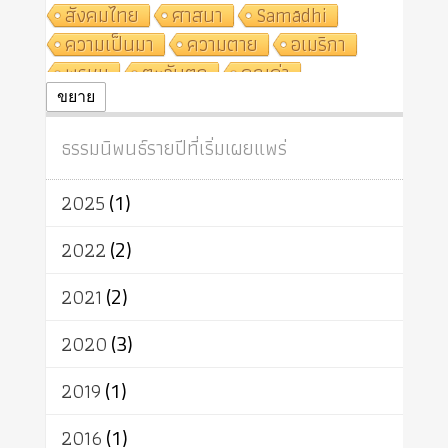
สังคมไทย
ศาสนา
Samādhi
ความเป็นมา
ความตาย
อเมริกา
พรหม
ตะวันตก
คุณค่า
ปฏิจจสมุปบาท
ศีล
อุตสาหกรรม
ขยาย
สถาบันสงฆ์
ศาสนาประจำชาติ
ธรรมนิพนธ์รายปีที่เริ่มเผยแพร่
อินเดีย
ผู้บริโภค
ธรรมาธิปไตย
จักร
การแยกรัฐกับศาสนา
ธรรมชาติ
2025
(1)
เทคโนโลยี
คณะสงฆ์
การบวช
สิทธิ
พุทธบริษัท
เยาวชน
2022
(2)
อาสาฬหบูชา
พระเวท
มหายาน
2021
(2)
อัตถะ
วัตถุเสพ
วัฒนธรรม
เทวดา
ปราโมทย์
2020
(3)
2019
(1)
2016
(1)