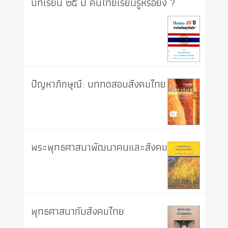
บทเรียน ๒๕ ปี คนไทยเรียนรู้หรือยัง ?
ปัญหาภิกษุณี: บททดสอบสังคมไทย
พระพุทธศาสนาพัฒนาคนและสังคม
พุทธศาสนากับสังคมไทย