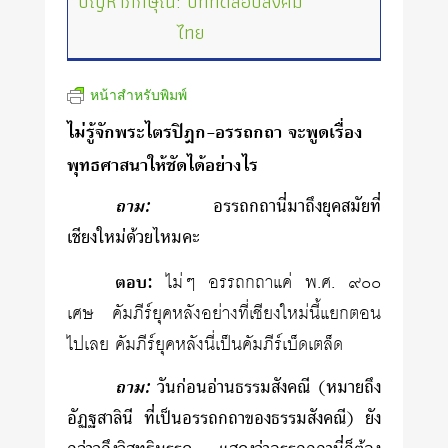
ปัญหาภิกษุณี: บททดสอบสังคม
ไทย
หน้าสำหรับพิมพ์
ไม่รู้จักพระไตรปิฎก-อรรถกถา จะพูดเรื่อง
พุทธศาสนาให้ชัดได้อย่างไร
ถาม:
อรรถกถานี่มาถึงยุคสมัยที่
เชียงใหม่ด้วยไหมคะ
ตอบ:
ไม่ๆ อรรถกถาแค่ พ.ศ. ๙๐๐
เศษ คัมภีร์ยุคหลังอย่างที่เชียงใหม่นี้แยกตอน
ไปเลย คัมภีร์ยุคหลังนี่เป็นคัมภีร์เบ็ดเตล็ด
ถาม:
วันก่อนอ่านธรรมสังคณี (หมายถึง
อัฏฐสาลินี ที่เป็นอรรถกถาของธรรมสังคณี) ยัง