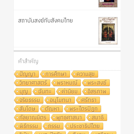
สถาบันสงฆ์กับสังคมไทย
คำสำคัญ
ปัญญา
การศึกษา
ความสุข
วิทยาศาสตร์
พราหมณ์
พระสงฆ์
บุญ
ฉันทะ
ค่านิยม
อิสรภาพ
จริยธรรม
อนุโมทนา
ศรัทธา
สันโดษ
ตัณหา
พระไตรปิฎก
กัลยาณมิตร
พุทธศาสนา
สมาธิ
พิธีกรรม
กรรม
ประชาธิปไตย