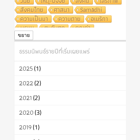
วินัย
เหตุ-ปัจจัย
สังคม
เสรีภาพ
สังคมไทย
ศาสนา
Samādhi
ความเป็นมา
ความตาย
อเมริกา
พรหม
ตะวันตก
คุณค่า
ปฏิจจสมุปบาท
ศีล
อุตสาหกรรม
ขยาย
สถาบันสงฆ์
ศาสนาประจำชาติ
ธรรมนิพนธ์รายปีที่เริ่มเผยแพร่
อินเดีย
ผู้บริโภค
ธรรมาธิปไตย
จักร
การแยกรัฐกับศาสนา
ธรรมชาติ
2025
(1)
เทคโนโลยี
คณะสงฆ์
การบวช
สิทธิ
พุทธบริษัท
เยาวชน
2022
(2)
อาสาฬหบูชา
พระเวท
มหายาน
2021
(2)
อัตถะ
วัตถุเสพ
วัฒนธรรม
เทวดา
ปราโมทย์
2020
(3)
2019
(1)