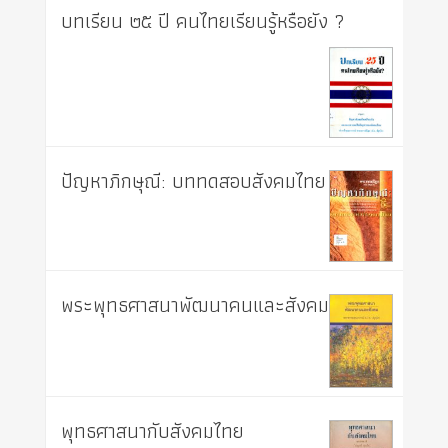
บทเรียน ๒๕ ปี คนไทยเรียนรู้หรือยัง ?
ปัญหาภิกษุณี: บททดสอบสังคมไทย
พระพุทธศาสนาพัฒนาคนและสังคม
พุทธศาสนากับสังคมไทย