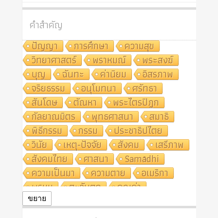
คำสำคัญ
ปัญญา
การศึกษา
ความสุข
วิทยาศาสตร์
พราหมณ์
พระสงฆ์
บุญ
ฉันทะ
ค่านิยม
อิสรภาพ
จริยธรรม
อนุโมทนา
ศรัทธา
สันโดษ
ตัณหา
พระไตรปิฎก
กัลยาณมิตร
พุทธศาสนา
สมาธิ
พิธีกรรม
กรรม
ประชาธิปไตย
วินัย
เหตุ-ปัจจัย
สังคม
เสรีภาพ
สังคมไทย
ศาสนา
Samādhi
ความเป็นมา
ความตาย
อเมริกา
พรหม
ตะวันตก
คุณค่า
ปฏิจจสมุปบาท
ศีล
อุตสาหกรรม
ขยาย
สถาบันสงฆ์
ศาสนาประจำชาติ