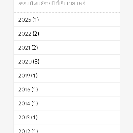
ธรรมนิพนธ์รายปีที่เริ่มเผยแพร่
อินเดีย
ผู้บริโภค
ธรรมาธิปไตย
จักร
การแยกรัฐกับศาสนา
ธรรมชาติ
2025
(1)
เทคโนโลยี
คณะสงฆ์
การบวช
สิทธิ
พุทธบริษัท
เยาวชน
2022
(2)
อาสาฬหบูชา
พระเวท
มหายาน
2021
(2)
อัตถะ
วัตถุเสพ
วัฒนธรรม
เทวดา
ปราโมทย์
2020
(3)
2019
(1)
2016
(1)
2014
(1)
2013
(1)
2012
(1)