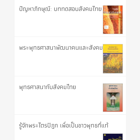
ปัญหาภิกษุณี: บททดสอบสังคมไทย
พระพุทธศาสนาพัฒนาคนและสังคม
พุทธศาสนากับสังคมไทย
รู้จักพระไตรปิฎก เพื่อเป็นชาวพุทธที่แท้