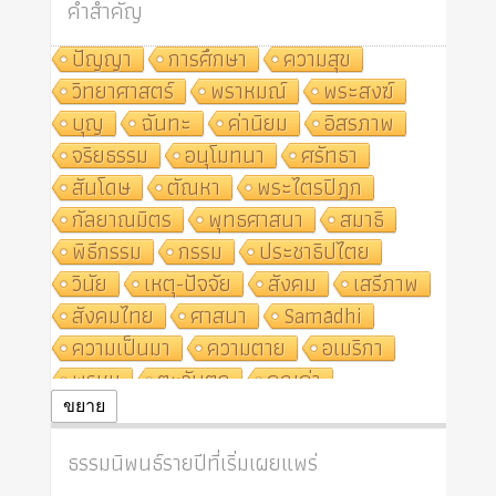
คำสำคัญ
ปัญญา
การศึกษา
ความสุข
วิทยาศาสตร์
พราหมณ์
พระสงฆ์
บุญ
ฉันทะ
ค่านิยม
อิสรภาพ
จริยธรรม
อนุโมทนา
ศรัทธา
สันโดษ
ตัณหา
พระไตรปิฎก
กัลยาณมิตร
พุทธศาสนา
สมาธิ
พิธีกรรม
กรรม
ประชาธิปไตย
วินัย
เหตุ-ปัจจัย
สังคม
เสรีภาพ
สังคมไทย
ศาสนา
Samādhi
ความเป็นมา
ความตาย
อเมริกา
พรหม
ตะวันตก
คุณค่า
ปฏิจจสมุปบาท
ศีล
อุตสาหกรรม
ขยาย
สถาบันสงฆ์
ศาสนาประจำชาติ
ธรรมนิพนธ์รายปีที่เริ่มเผยแพร่
อินเดีย
ผู้บริโภค
ธรรมาธิปไตย