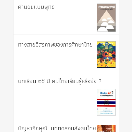
ค่านิยมแบบพุทธ
ทางสายอิสรภาพของการศึกษาไทย
บทเรียน ๒๕ ปี คนไทยเรียนรู้หรือยัง ?
ปัญหาภิกษุณี: บททดสอบสังคมไทย