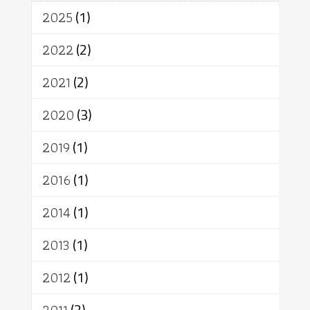
จักร
การแยกรัฐกับศาสนา
ธรรมชาติ
2025
(1)
เทคโนโลยี
คณะสงฆ์
การบวช
สิทธิ
พุทธบริษัท
เยาวชน
2022
(2)
อาสาฬหบูชา
พระเวท
มหายาน
2021
(2)
อัตถะ
วัตถุเสพ
วัฒนธรรม
เทวดา
ปราโมทย์
2020
(3)
2019
(1)
2016
(1)
2014
(1)
2013
(1)
2012
(1)
(2)