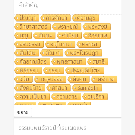
คำสำคัญ
ปัญญา
การศึกษา
ความสุข
วิทยาศาสตร์
พราหมณ์
พระสงฆ์
บุญ
ฉันทะ
ค่านิยม
อิสรภาพ
จริยธรรม
อนุโมทนา
ศรัทธา
สันโดษ
ตัณหา
พระไตรปิฎก
กัลยาณมิตร
พุทธศาสนา
สมาธิ
พิธีกรรม
กรรม
ประชาธิปไตย
วินัย
เหตุ-ปัจจัย
สังคม
เสรีภาพ
สังคมไทย
ศาสนา
Samādhi
ความเป็นมา
ความตาย
อเมริกา
พรหม
ตะวันตก
คุณค่า
ปฏิจจสมุปบาท
ศีล
อุตสาหกรรม
ขยาย
สถาบันสงฆ์
ศาสนาประจำชาติ
ธรรมนิพนธ์รายปีที่เริ่มเผยแพร่
อินเดีย
ผู้บริโภค
ธรรมาธิปไตย