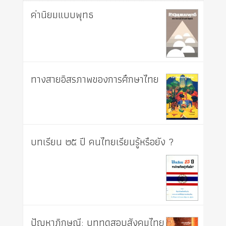
ค่านิยมแบบพุทธ
ทางสายอิสรภาพของการศึกษาไทย
บทเรียน ๒๕ ปี คนไทยเรียนรู้หรือยัง ?
ปัญหาภิกษุณี: บททดสอบสังคมไทย