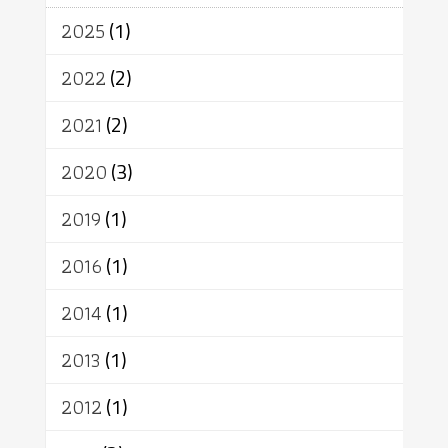
จักร
การแยกรัฐกับศาสนา
ธรรมชาติ
2025
(1)
เทคโนโลยี
คณะสงฆ์
การบวช
สิทธิ
พุทธบริษัท
เยาวชน
2022
(2)
อาสาฬหบูชา
พระเวท
มหายาน
2021
(2)
อัตถะ
วัตถุเสพ
วัฒนธรรม
เทวดา
ปราโมทย์
2020
(3)
2019
(1)
2016
(1)
2014
(1)
2013
(1)
2012
(1)