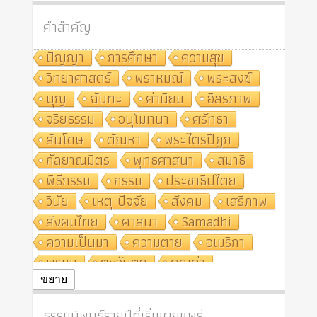
คำสำคัญ
ปัญญา
การศึกษา
ความสุข
วิทยาศาสตร์
พราหมณ์
พระสงฆ์
บุญ
ฉันทะ
ค่านิยม
อิสรภาพ
จริยธรรม
อนุโมทนา
ศรัทธา
สันโดษ
ตัณหา
พระไตรปิฎก
กัลยาณมิตร
พุทธศาสนา
สมาธิ
พิธีกรรม
กรรม
ประชาธิปไตย
วินัย
เหตุ-ปัจจัย
สังคม
เสรีภาพ
สังคมไทย
ศาสนา
Samādhi
ความเป็นมา
ความตาย
อเมริกา
พรหม
ตะวันตก
คุณค่า
ปฏิจจสมุปบาท
ศีล
อุตสาหกรรม
ขยาย
สถาบันสงฆ์
ศาสนาประจำชาติ
ธรรมนิพนธ์รายปีที่เริ่มเผยแพร่