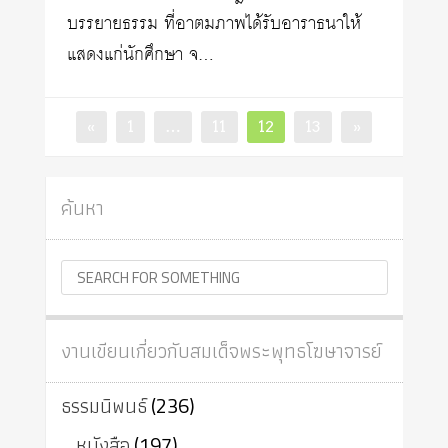
บรรยายธรรม ที่อาตมภาพได้รับอาราธนาให้
แสดงแก่นักศึกษา จ…
Posts
Page
Page
Page
Page
«
1
…
11
12
13
»
pagination
ค้นหา
งานเขียนเกี่ยวกับสมเด็จพระพุทธโฆษาจารย์
ธรรมนิพนธ์
(236)
หนังสือ
(197)