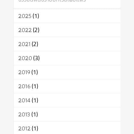
อินเดีย
ผู้บริโภค
ธรรมาธิปไตย
จักร
การแยกรัฐกับศาสนา
ธรรมชาติ
2025
(1)
เทคโนโลยี
คณะสงฆ์
การบวช
สิทธิ
พุทธบริษัท
เยาวชน
2022
(2)
อาสาฬหบูชา
พระเวท
มหายาน
2021
(2)
อัตถะ
วัตถุเสพ
วัฒนธรรม
เทวดา
ปราโมทย์
2020
(3)
2019
(1)
2016
(1)
2014
(1)
2013
(1)
2012
(1)