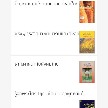
ปัญหาภิกษุณี: บททดสอบสังคมไทย
พระพุทธศาสนาพัฒนาคนและสังคม
พุทธศาสนากับสังคมไทย
รู้จักพระไตรปิฎก เพื่อเป็นชาวพุทธที่แท้