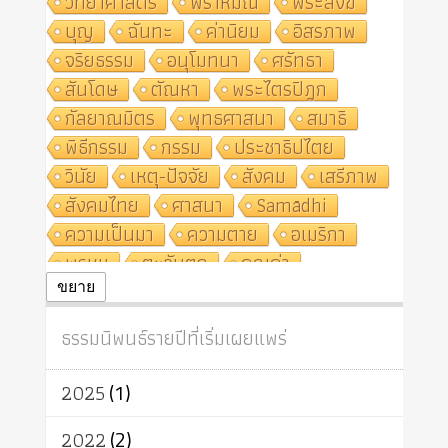
วิทยาศาสตร์
พราหมณ์
พระสงฆ์
บุญ
ฉันทะ
ค่านิยม
อิสรภาพ
จริยธรรม
อนุโมทนา
ศรัทธา
สันโดษ
ตัณหา
พระไตรปิฎก
กัลยาณมิตร
พุทธศาสนา
สมาธิ
พิธีกรรม
กรรม
ประชาธิปไตย
วินัย
เหตุ-ปัจจัย
สังคม
เสรีภาพ
สังคมไทย
ศาสนา
Samādhi
ความเป็นมา
ความตาย
อเมริกา
พรหม
ตะวันตก
คุณค่า
ปฏิจจสมุปบาท
ศีล
อุตสาหกรรม
ขยาย
สถาบันสงฆ์
ศาสนาประจำชาติ
ธรรมนิพนธ์รายปีที่เริ่มเผยแพร่
อินเดีย
ผู้บริโภค
ธรรมาธิปไตย
จักร
การแยกรัฐกับศาสนา
ธรรมชาติ
2025
(1)
เทคโนโลยี
คณะสงฆ์
การบวช
สิทธิ
พุทธบริษัท
เยาวชน
2022
(2)