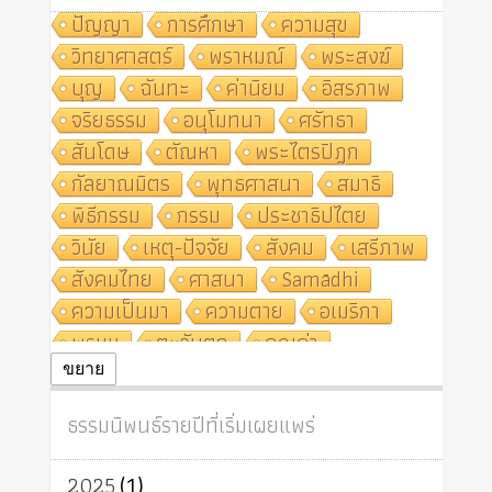
ปัญญา
การศึกษา
ความสุข
วิทยาศาสตร์
พราหมณ์
พระสงฆ์
บุญ
ฉันทะ
ค่านิยม
อิสรภาพ
จริยธรรม
อนุโมทนา
ศรัทธา
สันโดษ
ตัณหา
พระไตรปิฎก
กัลยาณมิตร
พุทธศาสนา
สมาธิ
พิธีกรรม
กรรม
ประชาธิปไตย
วินัย
เหตุ-ปัจจัย
สังคม
เสรีภาพ
สังคมไทย
ศาสนา
Samādhi
ความเป็นมา
ความตาย
อเมริกา
พรหม
ตะวันตก
คุณค่า
ปฏิจจสมุปบาท
ศีล
อุตสาหกรรม
ขยาย
สถาบันสงฆ์
ศาสนาประจำชาติ
ธรรมนิพนธ์รายปีที่เริ่มเผยแพร่
อินเดีย
ผู้บริโภค
ธรรมาธิปไตย
จักร
การแยกรัฐกับศาสนา
ธรรมชาติ
2025
(1)