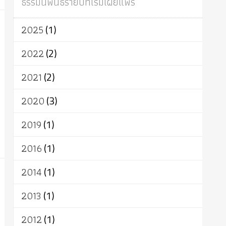
ธรรมนิพนธ์รายปีที่เริ่มเผยแพร่
ผู้บริโภค
ธรรมาธิปไตย
จักร
การแยกรัฐกับศาสนา
ธรรมชาติ
2025
(1)
เทคโนโลยี
คณะสงฆ์
การบวช
สิทธิ
พุทธบริษัท
เยาวชน
อาสาฬหบูชา
2022
(2)
พระเวท
มหายาน
อัตถะ
วัตถุเสพ
2021
(2)
วัฒนธรรม
เทวดา
ปราโมทย์
2020
(3)
2019
(1)
2016
(1)
2014
(1)
2013
(1)
2012
(1)