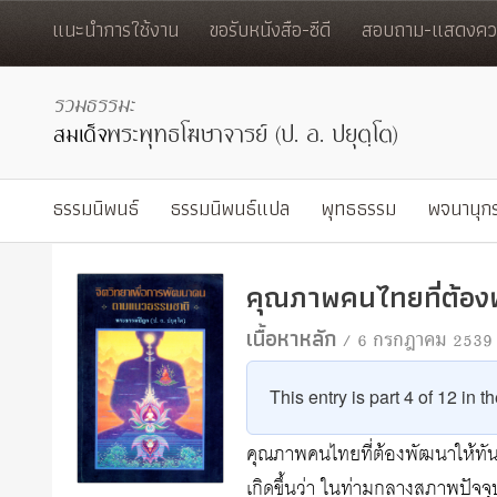
แนะนำการใช้งาน
ขอรับหนังสือ-ซีดี
สอบถาม-แสดงควา
ธรรมนิพนธ์
ธรรมนิพนธ์แปล
พุทธธรรม
พจนานุก
คุณภาพคนไทยที่ต้องพ
เนื้อหาหลัก
/ 6 กรกฎาคม 2539
This entry is part 4 of 12 in t
คุณภาพคนไทยที่ต้องพัฒนาให้ทันย
เกิดขึ้นว่า ในท่ามกลางสภาพปัจจุ