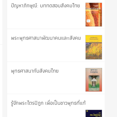
ปัญหาภิกษุณี: บททดสอบสังคมไทย
พระพุทธศาสนาพัฒนาคนและสังคม
พุทธศาสนากับสังคมไทย
รู้จักพระไตรปิฎก เพื่อเป็นชาวพุทธที่แท้