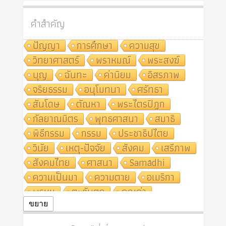
คำสำคัญ
ปัญญา
การศึกษา
ความสุข
วิทยาศาสตร์
พราหมณ์
พระสงฆ์
บุญ
ฉันทะ
ค่านิยม
อิสรภาพ
จริยธรรม
อนุโมทนา
ศรัทธา
สันโดษ
ตัณหา
พระไตรปิฎก
กัลยาณมิตร
พุทธศาสนา
สมาธิ
พิธีกรรม
กรรม
ประชาธิปไตย
วินัย
เหตุ-ปัจจัย
สังคม
เสรีภาพ
สังคมไทย
ศาสนา
Samādhi
ความเป็นมา
ความตาย
อเมริกา
พรหม
ตะวันตก
คุณค่า
ปฏิจจสมุปบาท
ศีล
อุตสาหกรรม
ขยาย
สถาบันสงฆ์
ศาสนาประจำชาติ