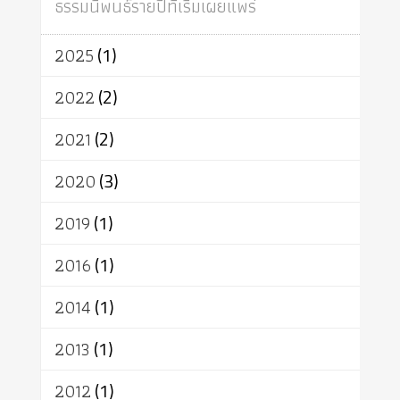
ธรรมนิพนธ์รายปีที่เริ่มเผยแพร่
อินเดีย
ผู้บริโภค
ธรรมาธิปไตย
จักร
การแยกรัฐกับศาสนา
ธรรมชาติ
2025
(1)
เทคโนโลยี
คณะสงฆ์
การบวช
สิทธิ
พุทธบริษัท
เยาวชน
2022
(2)
อาสาฬหบูชา
พระเวท
มหายาน
2021
(2)
อัตถะ
วัตถุเสพ
วัฒนธรรม
เทวดา
ปราโมทย์
2020
(3)
2019
(1)
2016
(1)
2014
(1)
2013
(1)
2012
(1)