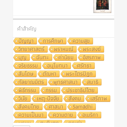
คำสำคัญ
ปัญญา
การศึกษา
ความสุข
วิทยาศาสตร์
พราหมณ์
พระสงฆ์
บุญ
ฉันทะ
ค่านิยม
อิสรภาพ
จริยธรรม
อนุโมทนา
ศรัทธา
สันโดษ
ตัณหา
พระไตรปิฎก
กัลยาณมิตร
พุทธศาสนา
สมาธิ
พิธีกรรม
กรรม
ประชาธิปไตย
วินัย
เหตุ-ปัจจัย
สังคม
เสรีภาพ
สังคมไทย
ศาสนา
Samādhi
ความเป็นมา
ความตาย
อเมริกา
พรหม
ตะวันตก
คุณค่า