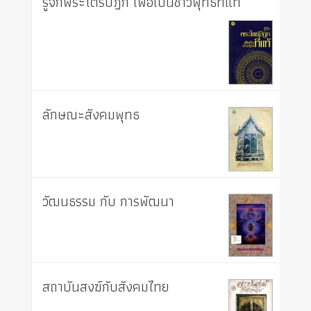
รู้จักพระไตรปิฎก เพื่อเป็นชาวพุทธที่แท้
ลักษณะสังคมพุทธ
วัฒนธรรม กับ การพัฒนา
สถาบันสงฆ์กับสังคมไทย