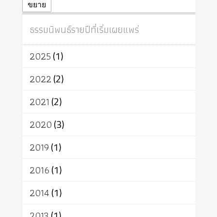
ปฏิจจสมุปบาท
ศีล
อุตสาหกรรม
ขยาย
สถาบันสงฆ์
ศาสนาประจำชาติ
ธรรมนิพนธ์รายปีที่เริ่มเผยแพร่
อินเดีย
ผู้บริโภค
ธรรมาธิปไตย
จักร
การแยกรัฐกับศาสนา
ธรรมชาติ
2025
(1)
เทคโนโลยี
คณะสงฆ์
การบวช
สิทธิ
พุทธบริษัท
เยาวชน
2022
(2)
อาสาฬหบูชา
พระเวท
มหายาน
2021
(2)
อัตถะ
วัตถุเสพ
วัฒนธรรม
เทวดา
ปราโมทย์
2020
(3)
2019
(1)
2016
(1)
2014
(1)
2013
(1)