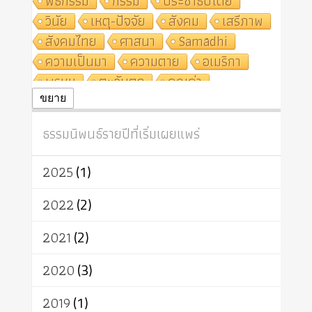
พิธีกรรม
กรรม
ประชาธิปไตย
วินัย
เหตุ-ปัจจัย
สังคม
เสรีภาพ
สังคมไทย
ศาสนา
Samādhi
ความเป็นมา
ความตาย
อเมริกา
พรหม
ตะวันตก
คุณค่า
ปฏิจจสมุปบาท
ศีล
อุตสาหกรรม
ขยาย
สถาบันสงฆ์
ศาสนาประจำชาติ
ธรรมนิพนธ์รายปีที่เริ่มเผยแพร่
อินเดีย
ผู้บริโภค
ธรรมาธิปไตย
จักร
การแยกรัฐกับศาสนา
ธรรมชาติ
2025
(1)
เทคโนโลยี
คณะสงฆ์
การบวช
สิทธิ
พุทธบริษัท
เยาวชน
2022
(2)
อาสาฬหบูชา
พระเวท
มหายาน
2021
(2)
อัตถะ
วัตถุเสพ
วัฒนธรรม
เทวดา
ปราโมทย์
2020
(3)
2019
(1)