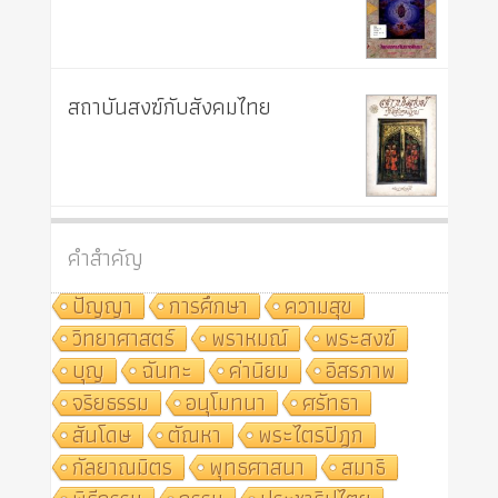
สถาบันสงฆ์กับสังคมไทย
คำสำคัญ
ปัญญา
การศึกษา
ความสุข
วิทยาศาสตร์
พราหมณ์
พระสงฆ์
บุญ
ฉันทะ
ค่านิยม
อิสรภาพ
จริยธรรม
อนุโมทนา
ศรัทธา
สันโดษ
ตัณหา
พระไตรปิฎก
กัลยาณมิตร
พุทธศาสนา
สมาธิ