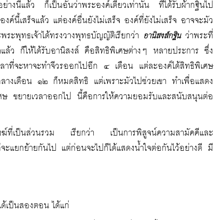
อย่างนี้แล้ว ก็เป็นอันว่าพระองค์เดียวเท่านั้น ที่ได้รับผ้ากฐินไป
งค์นี้เสร็จแล้ว แต่องค์อื่นยังไม่เสร็จ องค์ที่ยังไม่เสร็จ อาจจะมัว
าะพระพุทธเจ้าได้ทรงวางพุทธบัญญัติเรียกว่า
ว่าพระที่
อานิสงส์กฐิน
แล้ว ก็ให้ได้รับอานิสงส์ คือสิทธิพิเศษต่างๆ หลายประการ ซึ่ง
วลาที่จะหาจะทำจีวรออกไปอีก ๔ เดือน แต่ละองค์ได้สิทธิพิเศษ
กลางเดือน ๑๒ ก็หมดสิทธิ แต่เพราะมัวไปช่วยเขา ทำเพื่อแสดง
พิเศษ ขยายเวลาออกไป นี้คือการให้ความยอมรับและสนับสนุนต่อ
ะสงฆ์ที่เป็นส่วนรวม เรียกว่า เป็นการพิสูจน์ความสามัคคีและ
็จะแยกย้ายกันไป แต่ก่อนจะไปก็ได้แสดงน้ำใจต่อกันไว้อย่างดี มี
ได้เป็นสองตอน ได้แก่