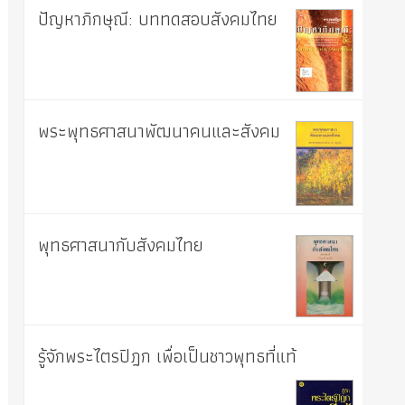
ปัญหาภิกษุณี: บททดสอบสังคมไทย
พระพุทธศาสนาพัฒนาคนและสังคม
พุทธศาสนากับสังคมไทย
รู้จักพระไตรปิฎก เพื่อเป็นชาวพุทธที่แท้