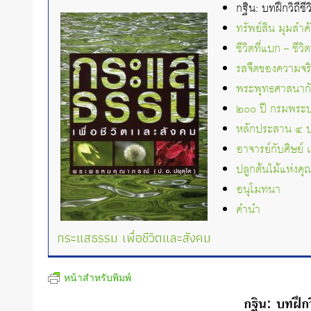
กฐิน: บทฝึกวิถี
ทรัพย์สิน มุมสำ
ชีวิตที่แบก – ชีวิต
รสจืดของความจร
พระพุทธศาสนาก
๒๐๐ ปี กรมพระป
หลักประสาน ๔ ปร
อาจารย์กับศิษย์ 
ปลูกต้นไม้แห่งค
อนุโมทนา
คำนำ
กระแสธรรม เพื่อชีวิตและสังคม
หน้าสำหรับพิมพ์
กฐิน: บทฝึกว