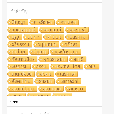
คำสำคัญ
ปัญญา
การศึกษา
ความสุข
วิทยาศาสตร์
พราหมณ์
พระสงฆ์
บุญ
ฉันทะ
ค่านิยม
อิสรภาพ
จริยธรรม
อนุโมทนา
ศรัทธา
สันโดษ
ตัณหา
พระไตรปิฎก
กัลยาณมิตร
พุทธศาสนา
สมาธิ
พิธีกรรม
กรรม
ประชาธิปไตย
วินัย
เหตุ-ปัจจัย
สังคม
เสรีภาพ
สังคมไทย
ศาสนา
Samādhi
ความเป็นมา
ความตาย
อเมริกา
พรหม
ตะวันตก
คุณค่า
ปฏิจจสมุปบาท
ศีล
อุตสาหกรรม
ขยาย
สถาบันสงฆ์
ศาสนาประจำชาติ
อินเดีย