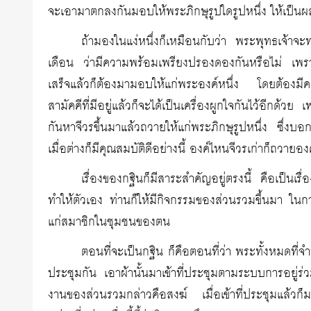
จะเอามาตกลงกันมอบให้พระภิกษุรูปใดรูปหนึ่ง ให้เป็น
ถ้ามองในแง่หนึ่งก็เหมือนกับว่า พระพุทธเจ้าจ
เดือน ว่ามีความพร้อมเพรียงปรองดองกันหรือไม่ เพรา
เสร็จแล้วก็ต้องมามอบให้แก่พระองค์หนึ่ง โดยต้อง
สามัคคีที่มีอยู่แล้วก็จะได้เป็นเครื่องผูกใจกันไว้อีกด้
กันหาจีวรขึ้นมาแล้วถวายให้แก่พระภิกษุรูปหนึ่ง ซึ่งบ
เมื่อต่างก็มีคุณสมบัติดีอย่างนี้ องค์ไหนจีวรเก่าก็ถวายองค
เรื่องของกฐินก็มีสาระสำคัญอยู่ตรงนี้ คือเป็นเรื่
ทำให้ตัวเอง ท่านก็ให้มีกิจกรรมของส่วนรวมขึ้นมา ในกา
แก่สมาชิกในชุมชนของตน
ตอนที่จะเป็นกฐิน ก็คือตอนที่ว่า พระทั้งหมดที่
ประชุมกัน เอาผ้านั้นมาเข้าที่ประชุมตามระบบการอยู่ร่
งานของส่วนรวมกล่าวคือสงฆ์ เมื่อเข้าที่ประชุมแล้วก