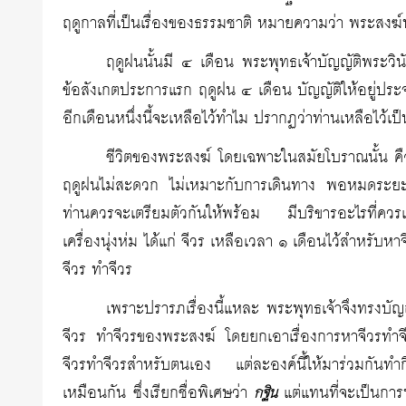
ฤดูกาลที่เป็นเรื่องของธรรมชาติ หมายความว่า พระสงฆ์
ฤดูฝนนั้นมี ๔ เดือน พระพุทธเจ้าบัญญัติพระวิน
ข้อสังเกตประการแรก ฤดูฝน ๔ เดือน บัญญัติให้อยู่ประ
อีกเดือนหนึ่งนี้จะเหลือไว้ทำไม ปรากฏว่าท่านเหลือไว้เ
ชีวิตของพระสงฆ์ โดยเฉพาะในสมัยโบราณนั้น คื
ฤดูฝนไม่สะดวก ไม่เหมาะกับการเดินทาง พอหมดระยะเวลา
ท่านควรจะเตรียมตัวกันให้พร้อม มีบริขารอะไรที่ควรเตรี
เครื่องนุ่งห่ม ได้แก่ จีวร เหลือเวลา ๑ เดือนไว้สำหรับหา
จีวร ทำจีวร
เพราะปรารภเรื่องนี้แหละ พระพุทธเจ้าจึงทรงบัญญัติ
จีวร ทำจีวรของพระสงฆ์ โดยยกเอาเรื่องการหาจีวรทำจี
จีวรทำจีวรสำหรับตนเอง แต่ละองค์นี้ให้มาร่วมกันทำกิจ
เหมือนกัน ซึ่งเรียกชื่อพิเศษว่า
แต่แทนที่จะเป็นการ
กฐิน