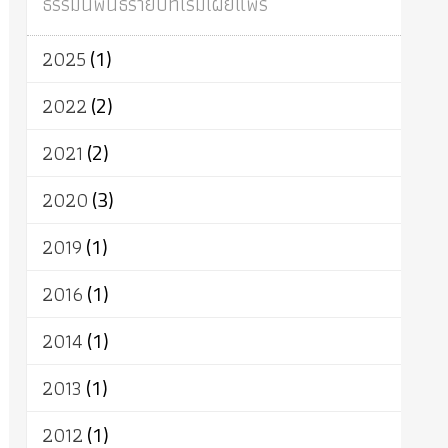
ธรรมนิพนธ์รายปีที่เริ่มเผยแพร่
ผู้บริโภค
ธรรมาธิปไตย
จักร
การแยกรัฐกับศาสนา
ธรรมชาติ
2025
(1)
เทคโนโลยี
คณะสงฆ์
การบวช
สิทธิ
พุทธบริษัท
เยาวชน
อาสาฬหบูชา
2022
(2)
พระเวท
มหายาน
อัตถะ
วัตถุเสพ
2021
(2)
วัฒนธรรม
เทวดา
ปราโมทย์
2020
(3)
2019
(1)
2016
(1)
2014
(1)
2013
(1)
2012
(1)