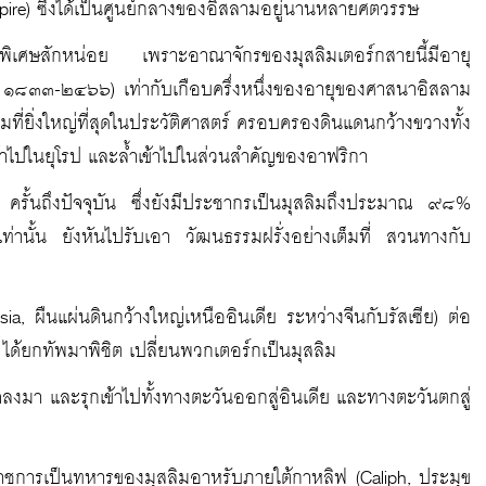
ire) ซึ่งได้เป็นศูนย์กลางของอิสลามอยู่นานหลายศตวรรษ
เป็นพิเศษสักหน่อย เพราะอาณาจักรของมุสลิมเตอร์กสายนี้มีอายุ
 ๑๘๓๓-๒๔๖๖) เท่ากับเกือบครึ่งหนึ่งของอายุของศาสนาอิสลาม
่ยิ่งใหญ่ที่สุดในประวัติศาสตร์ ครอบครองดินแดนกว้างขวางทั้ง
ข้าไปในยุโรป และล้ำเข้าไปในส่วนสำคัญของอาฟริกา
าน ครั้นถึงปัจจุบัน ซึ่งยังมีประชากรเป็นมุสลิมถึงประมาณ ๙๘%
านั้น ยังหันไปรับเอา วัฒนธรรมฝรั่งอย่างเต็มที่ สวนทางกับ
sia, ผืนแผ่นดินกว้างใหญ่เหนืออินเดีย ระหว่างจีนกับรัสเซีย) ต่อ
ด้ยกทัพมาพิชิต เปลี่ยนพวกเตอร์กเป็นมุสลิม
จลงมา และรุกเข้าไปทั้งทางตะวันออกสู่อินเดีย และทางตะวันตกสู่
าชการเป็นทหารของมุสลิมอาหรับภายใต้กาหลิฟ (Caliph, ประมุข