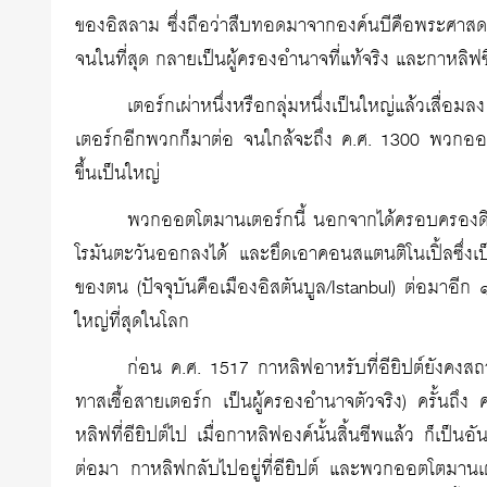
ของอิสลาม ซึ่งถือว่าสืบทอดมาจากองค์นบีคือพระศาสดา
จนในที่สุด กลายเป็นผู้ครองอำนาจที่แท้จริง และกาหลิฟซึ
เตอร์กเผ่าหนึ่งหรือกลุ่มหนึ่งเป็นใหญ่แล้วเสื่อ
เตอร์กอีกพวกก็มาต่อ จนใกล้จะถึง ค.ศ. 1300 พวกออตโตมา
ขึ้นเป็นใหญ่
พวกออตโตมานเตอร์กนี้ นอกจากได้ครอบครองดิน
โรมันตะวันออกลงได้ และยึดเอาคอนสแตนติโนเปิ้ลซึ่งเป
ของตน (ปัจจุบันคือเมืองอิสตันบูล/Istanbul) ต่อมาอีก 
ใหญ่ที่สุดในโลก
ก่อน ค.ศ. 1517 กาหลิฟอาหรับที่อียิปต์ยังคงส
ทาสเชื้อสายเตอร์ก เป็นผู้ครองอำนาจตัวจริง) ครั้นถ
หลิฟที่อียิปต์ไป เมื่อกาหลิฟองค์นั้นสิ้นชีพแล้ว ก็เป็
ต่อมา กาหลิฟกลับไปอยู่ที่อียิปต์ และพวกออตโตมานเต