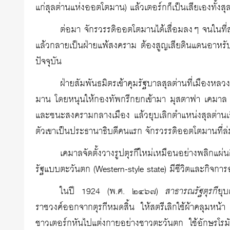
แก่สุลต่านแห่งออตโตมาน) แล้วเตอร์กก็เป็นเสียเองทั้ง
ต่อมา จักรวรรดิออตโตมานได้เสื่อมลงๆ จนในที่สุ
แล้วกลายเป็นฝ่ายแพ้สงคราม ต้องสูญเสียดินแดนอาหรั
ปัจจุบัน
ฝ่ายสัมพันธมิตรเข้าคุมรัฐบาลสุลต่านที่เมือง
มาน โดยหนุนให้กองทัพกรีกยกเข้ามา มุสตาฟา เคมาล ได้
และชนะสงครามกลางเมือง แล้วยุบเลิกตำแหน่งสุลต่านเ
ตัวเขาเป็นประธานาธิบดีคนแรก จักรวรรดิออตโตมานที่ล
เคมาลจัดตั้งวางรูปตุรกีใหม่เหมือนอย่างพลิกแผ่น
รัฐแบบตะวันตก (Western-style state) มีชีวิตและกิจการอ
ในปี 1924 (พ.ศ. ๒๔๖๗)
สาธารณรัฐตุรกี
ยุ
ราชวงศ์ออกจากตุรกีหมดสิ้น ให้สตรีเลิกใช้ผ้าคลุมหน้า
ชาวเตอร์กหันไปแต่งกายอย่างชาวตะวันตก ใช้อักษรโรมั