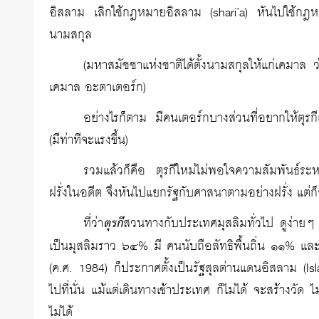
อิสลาม เลิกใช้กฎหมายอิสลาม (shari’a) หันไปใช้กฎ
นามสกุล
(มหาสมัชชาแห่งชาติได้ตั้งนามสกุลให้แก่เคมาล ว
เคมาล อะตาเตอร์ก)
อย่างไรก็ตาม มีคนเตอร์กบางส่วนที่อยากให้ตุรก
(มีท่าทีจะแรงขึ้น)
รวมแล้วก็คือ ตุรกีใหม่ไม่พอใจความสัมพันธ์ระ
ฝรั่งในอดีต จึงหันไปแยกรัฐกับศาสนาตามอย่างฝรั่ง แต่ก็ย
ที่ว่า
ตุรกี
สวนทางกับประเทศมุสลิมทั่วไป ดูง่ายๆ
เป็นมุสลิมราว ๖๔% มี คนนับถือลัทธิพื้นถิ่น ๑๑% 
(ค.ศ. 1984) ก็ประกาศตั้งเป็นรัฐสุลต่านแดนอิสลาม (
ไปที่นั่น แม้แต่เดินทางเข้าประเทศ ก็ไม่ได้ จะสร้างวัด 
ไม่ได้