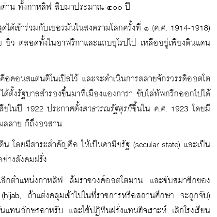
สุลต่าน ทั้งกาหลิฟ สืบมาประมาณ ๔๐๐ ปี
ดได้เข้าร่วมกับเยอรมันในสงครามโลกครั้งที่ ๑ (ค.ศ. 1914-1918)
บ ยิว ตลอดทั้งในอาฟริกาและแถบยุโรปไป เหลืออยู่เพียงดินแดน
หลวงคือคอนสแตนติโนเปิลไว้ และจะดำเนินการสลายจักรวรรดิออตโต
ตั้งรัฐบาลสำรองขึ้นมาที่เมืองแองการา ขับไล่ทัพกรีกออกไปได้
สียในปี 1922 ประกาศตั้ง
สาธารณรัฐตุรกี
ขึ้นใน ค.ศ. 1923 โดยมี
่มสลาย ก็ถึงอวสาน
ดิน โดยมีสาระสำคัญคือ ให้เป็นคามิยรัฐ (secular state) และเป็น
ย่างสังคมฝรั่ง
บเลิกตำแหน่งกาหลิฟ ล้มราชวงศ์ออตโตมาน และขับสมาชิกของ
 (hijab, ถ้าแต่งคลุมเข้าไปในที่ราชการหรือสถานศึกษา จะถูกจับ)
นแทนอักษรอาหรับ และใช้ปฏิทินฝรั่งแทนฮิจเราะห์ เลิกโรงเรียน