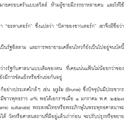
หมายครอบครัวแบบสวิสส์ ห้ามผู้ชายมีภรรยาหลายคน และให้ใช้
่า “อะตาเตอร์ก” ซึ่งแปลว่า “บิดาของชาวเตอร์ก” เขาจึงมีชื่อว่า
ีเป็นรัฐอิสลาม และการพยายามเคลื่อนไหวก็ยังเป็นไปอยู่จนบัดนี้
หว่างรัฐกับศาสนาแบบเดิมของตน ที่เคยแน่นแฟ้นไม่น้อยกว่าของ
ังมีการขัดแย้งหรือชักเย่อกันอยู่
 ก็อย่างประเทศใกล้ๆ เช่น
บรูไน
(Brunei) ซึ่งปัจจุบันมีประชากร
และมีชาวพุทธราว ๙% พอได้เอกราชเมื่อ ๑ มกราคม พ.ศ. ๒๕๒๗
Islamic sultanate) พระสงฆ์ไทยหรือพระภิกษุในพระพุทธศาสนาจะ
ไม่ได้ วัดหรือศาสนสถานที่มีอยู่แล้วเก่าก่อน จะปรับปรุงหรือขยาย