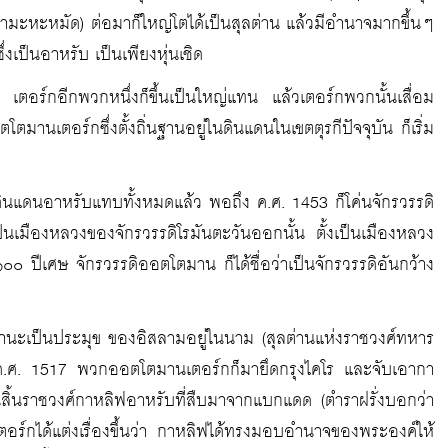
มะหะหมัด) ต่อมาก็ใหญ่โตได้เป็นสุลต่าน แล้วมีอำนาจมากขึ้นๆ
่งเป็นอาหรับ เป็นเพียงหุ่นเชิด
มลง เตอร์กอีกพวกหนึ่งก็ขึ้นเป็นใหญ่แทน แล้วเตอร์กพวกนั้นเสื่อม
นเตอร์กซึ่งตั้งถิ่นฐานอยู่ในดินแดนในเขตตุรกีปัจจุบัน ก็เริ่ม
แดนอาหรับแทบทั้งหมดแล้ว พอถึง ค.ศ. 1453 ก็โค่นจักรวรรดิ
็นเมืองหลวงของจักรวรรดิโรมันตะวันออกนั้น ตั้งเป็นเมืองหลวง
๑๐๐ ปีเศษ จักรวรรดิออตโตมาน ก็ได้ชื่อว่าเป็นจักรวรรดิอันกว้าง
ถานะเป็นประมุข ของอิสลามอยู่ในนาม (สุลต่านแห่งราชวงศ์ทหาร
ึง ค.ศ. 1517 พวกออตโตมานเตอร์กก็มายึดกรุงไคโร และจับเอากา
นอันสิ้นราชวงศ์กาหลิฟอาหรับที่สืบมาจากแบกแดด (ตำราฝรั่งบอกว่า
อร์กได้แต่งเรื่องขึ้นว่า กาหลิฟได้ทรงมอบอำนาจของพระองค์ให้