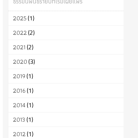
ธรรมนิพนธ์รายปีที่เริ่มเผยแพร่
ผู้บริโภค
ธรรมาธิปไตย
จักร
การแยกรัฐกับศาสนา
ธรรมชาติ
2025
(1)
เทคโนโลยี
คณะสงฆ์
การบวช
สิทธิ
พุทธบริษัท
เยาวชน
อาสาฬหบูชา
2022
(2)
พระเวท
มหายาน
อัตถะ
วัตถุเสพ
2021
(2)
วัฒนธรรม
เทวดา
ปราโมทย์
2020
(3)
2019
(1)
2016
(1)
2014
(1)
2013
(1)
2012
(1)