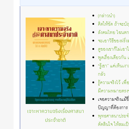
(กล่าวนำ)
คิดให้ชัด ถ้าจะ
สังคมไทย ไฉนตกต่
จะเอาวิธีของฝรั่ง
ดูของเขาก็ไม่เอา
พูดเรื่องเดียวกัน
“รู้เขา” แค่เห็นเง
กลัว
รู้ความจริงไว้ เ
มีความหมายตรงข
เจอความจริงแม้ขื่
ปัญญาที่ต้องการ
เจาะหาความจริงเรื่องศาสนา
พุทธศาสนาประจำช
ประจำชาติ
ตัดสินใจ ให้สมเป