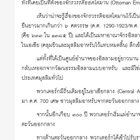
ทั้งที่เคยเป็นที่ตั้งของ
จักรวรรดิออตโตมาน
(Ottoman Emp
เห็นว่าน่าจะรู้เรื่องของจักรวรรดิออตโตมานไว้
ยืนยาวมากเกินกว่า ๖ ศตวรรษ (ค.ศ. 1290-1923/พ.ศ.
(คือ ๖๓๓ ใน ๑๓๘๕ ปี) และได้เป็นมหาอาณาจักรอิสลามที
ในเอเชีย (คลุมยิวและมุสลิมอาหรับไว้แทบหมดสิ้น) ลึกเ
แต่ทั้งที่ได้เป็นศูนย์อำนาจของอิสลามอยู่ยาวน
กลับเหออกจากวัฒนธรรมอิสลามแบบอาหรับ และมิใช่เท่
ประเทศมุสลิมทั่วไป
พวกเตอร์กมีถิ่นเดิมอยู่ในอาเซียกลาง (Central A
มา ค.ศ. 700 เศษ ชาวมุสลิมอาหรับจากตะวันออกกลาง ไ
จากนั้นอีกเกือบ ๓๐๐ ปี พวกเตอร์กเริ่มแผ่อำนา
ตะวันออกกลาง
ทางด้านตะวันออกกลาง พวกเตอร์กได้เข้าไปรับร