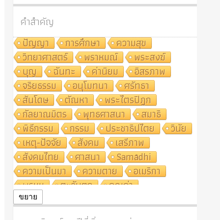
คำสำคัญ
ปัญญา
การศึกษา
ความสุข
วิทยาศาสตร์
พราหมณ์
พระสงฆ์
บุญ
ฉันทะ
ค่านิยม
อิสรภาพ
จริยธรรม
อนุโมทนา
ศรัทธา
สันโดษ
ตัณหา
พระไตรปิฎก
กัลยาณมิตร
พุทธศาสนา
สมาธิ
พิธีกรรม
กรรม
ประชาธิปไตย
วินัย
เหตุ-ปัจจัย
สังคม
เสรีภาพ
สังคมไทย
ศาสนา
Samādhi
ความเป็นมา
ความตาย
อเมริกา
พรหม
ตะวันตก
คุณค่า
ปฏิจจสมุปบาท
ศีล
อุตสาหกรรม
ขยาย
สถาบันสงฆ์
ศาสนาประจำชาติ
อินเดีย