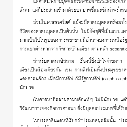
แต่ศาสนา-
ด้านบุคคลหรือด้านสถาบันและองค์กร
สังคม แต่ก็ประสานเข้ามาด้วยบทบาทชี้แนะชักนำพร่ำสอ
ส่วนใน
ศาสนาคริสต์
แม้จะมีศาสนบุคคลพร้อมทั้
ชีวิตของศาสนบุคคลเป็นต้นนั้น ไม่มีข้อยุติที่เป็นแบบ
มากเป็นไปในรูปของการพยายามมีอำนาจบงการเหนือรัฐ จ
การแยกต่างหากจากกิจการบ้านเมือง ตามหลัก separatio
สำหรับศาสนาอิสลาม เรื่องนี้ยิ่งเข้าใจง่ายมา
เมืองเป็นเรื่องเดียวกัน เช่น กาหลิฟเป็นทั้งประมุขข
และศาสนจักร เมื่อมีกาหลิฟ ก็มีรัฐกาหลิฟ (caliph-calipha
นักบวช
(ในศาสนาอิสลามตามหลักแท้ๆ ไม่มีนักบวช แต่ที่ม
วิวัฒนาการของกิจการศาสนา ซึ่งมีบุคคลประเภทที่ได้
ในบรรดาดินแดนที่เรียกว่าประเทศมุสลิมนั้น ปร