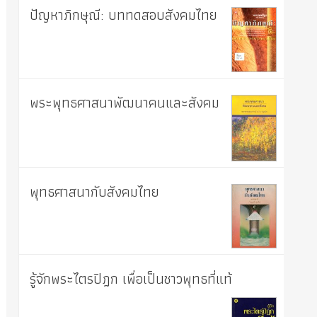
ปัญหาภิกษุณี: บททดสอบสังคมไทย
พระพุทธศาสนาพัฒนาคนและสังคม
พุทธศาสนากับสังคมไทย
รู้จักพระไตรปิฎก เพื่อเป็นชาวพุทธที่แท้