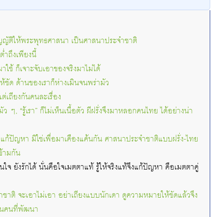
บัญญัติให้พระพุทธศาสนา เป็นศาสนาประจำชาติ
ำถึงเพียงนี้
มาใช้ ก็เจาะจับเอาของจริงมาไม่ได้
ให้ชัด ด้านของเราก็ห่างเมินจนพร่ามัว
 แต่เถียงกันคนละเรื่อง
ามัว ๆ, “รู้เรา” ก็ไม่เห็นเนื้อตัว ผีฝรั่งจึงมาหลอกคนไทย ได้อย่างน่า
พื่อแก้ปัญหา มิใช่เพื่อมาเคืองแค้นกัน ศาสนาประจำชาติแบบฝรั่ง-ไทย
้ามกัน
นใจ ยังรักได้ นั่นคือใจเมตตาแท้ รู้ให้จริงแท้จึงแก้ปัญหา คือเมตตาคู่
าติ จะเอาไม่เอา อย่าเถียงแบบนักเดา ดูความหมายให้ชัดแล้วจึง
็นคนที่พัฒนา