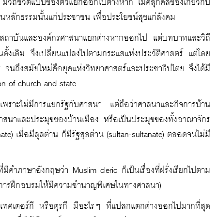
มีวิถีชีวิตแบบของตัวแยกออกไปต่างหาก ไม่คลุกคลีข้องเกี่ยวกับ
นหลักธรรมนั้นแก่ประชาชน เพื่อประโยชน์สุขแก่สังคม
งสถาบันและองค์กรศาสนาแยกต่างหากออกไป แต่บทบาทและวิถี
แผนดั้งเดิม จึงเปลี่ยนแปลงไปตามกระแสแห่งประวัติศาสตร์ แต่โดย
นถึงสมัยใหม่คือยุคแห่งวิทยาศาสตร์และประชาธิปไตย จึงได้มี
n of church and state
ก เพราะไม่มีการแยกรัฐกับศาสนา แต่ถือว่าศาสนาและกิจการบ้าน
องศาสนาและประมุขของบ้านเมือง หรือเป็นประมุขของทั้งอาณาจักร
te) เมื่อมีสุลต่าน ก็มีรัฐสุลต่าน (sultan-sultanate) ตลอดจนไม่มี
ีคำภาษาอังกฤษว่า Muslim cleric ก็เป็นเรื่องที่ฝรั่งเรียกไปตาม
รับการฝึกอบรมให้มีความชำนาญพิเศษในทางศาสนา)
ะเทศเตอร์กี หรือตุรกี มีอะไรๆ ที่แปลกแตกต่างออกไปมากที่สุด