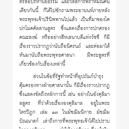
ตรัสอปริหานิยธรรม และวัสสการพราหมณ์คน
เดียวกันนี้ ก็ได้ไปซักถามพระอานนท์ภายหลัง
พระพุทธเจ้าปรินิพพานไปแล้ว เป็นที่มาของโค
ปกโมคคัลลานสูตร ซึ่งแสดงเรื่องการปกครอง
คณะสงฆ์ หรืออย่างสีหเสนาบดีแห่งวัชชี ก็มี
เรื่องราวปรากฏว่านับถือนิครนถ์ และต่อมาได้
หันมานับถือพระพุทธศาสนา มีพระสูตรที่
เกี่ยวข้องกับเรื่องเหล่านี้
ส่วนในข้อที่รัฐทำหน้าที่อุปถัมภ์บำรุง
คุ้มครองทางฝ่ายศาสนานั้น ก็มีเรื่องราวปรากฏ
ซึ่งแสดงชัดถึงหลักการนี้ เช่น อย่างในอังคุลิมา
ลสูตร ที่ว่าด้วยเรื่ององคุลิมาล อยู่ในพระ
ไตรปิฎก เล่ม ๑๓ ในมัชฌิมนิกาย มัชฌิม
ปัณณาสก์ เล่าถึงการที่พระพุทธเจ้าได้ไปปราบ