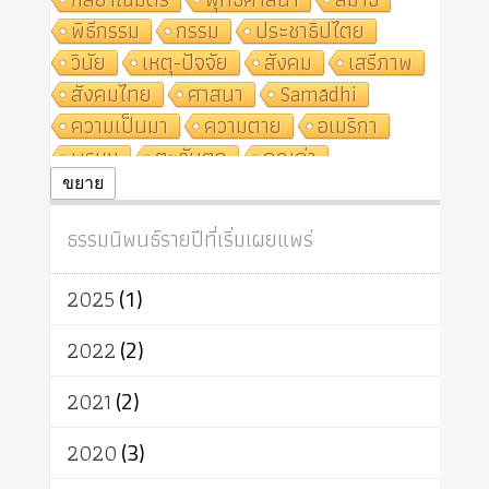
พิธีกรรม
กรรม
ประชาธิปไตย
วินัย
เหตุ-ปัจจัย
สังคม
เสรีภาพ
สังคมไทย
ศาสนา
Samādhi
ความเป็นมา
ความตาย
อเมริกา
พรหม
ตะวันตก
คุณค่า
ปฏิจจสมุปบาท
ศีล
อุตสาหกรรม
ขยาย
สถาบันสงฆ์
ศาสนาประจำชาติ
ธรรมนิพนธ์รายปีที่เริ่มเผยแพร่
อินเดีย
ผู้บริโภค
ธรรมาธิปไตย
จักร
การแยกรัฐกับศาสนา
ธรรมชาติ
2025
(1)
เทคโนโลยี
คณะสงฆ์
การบวช
สิทธิ
พุทธบริษัท
เยาวชน
2022
(2)
อาสาฬหบูชา
พระเวท
มหายาน
2021
(2)
อัตถะ
วัตถุเสพ
วัฒนธรรม
เทวดา
ปราโมทย์
2020
(3)