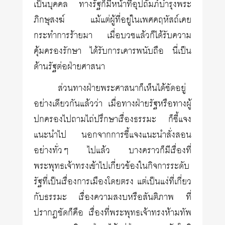
เป็นบุคคล ทางรัฐก็มีหน้าที่อุปถัมภ์บำรุงพระ
ภิกษุสงฆ์ แม้แต่ผู้ที่อยู่ในเพศคฤหัสถ์เคย
กระทำการร้ายมา เมื่อบวชแล้วก็ได้รับความ
คุ้มครองรักษา ได้รับการเคารพนับถือ นี่เป็น
ด้านรัฐต่อฝ่ายศาสนา
ส่วนทางฝ่ายพระศาสนาก็เห็นได้ชัดอยู่
อย่างเดียวกันแล้วว่า เมื่อทางฝ่ายรัฐหรือทางผู้
ปกครองไปถามไถ่ปรึกษาเรื่องธรรมะ ก็ชี้แจง
แนะนำไป นอกจากการชี้แจงแนะนำสั่งสอน
อย่างทั่วๆ ไปแล้ว บางคราวก็มีเรื่องที่
พระพุทธเจ้าทรงเข้าไปเกี่ยวข้องในกิจการระดับ
รัฐที่เป็นเรื่องการเมืองโดยตรง แต่เป็นแง่ที่เกี่ยว
กับธรรมะ เรื่องความสงบหรือสันติภาพ ที่
ปรากฏชัดก็คือ เรื่องที่พระพุทธเจ้าทรงห้ามทัพ