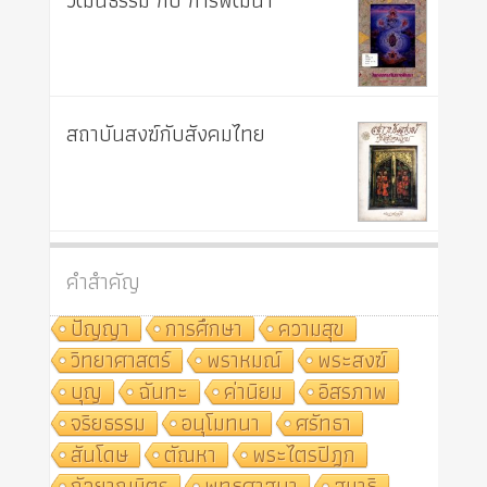
วัฒนธรรม กับ การพัฒนา
สถาบันสงฆ์กับสังคมไทย
คำสำคัญ
ปัญญา
การศึกษา
ความสุข
วิทยาศาสตร์
พราหมณ์
พระสงฆ์
บุญ
ฉันทะ
ค่านิยม
อิสรภาพ
จริยธรรม
อนุโมทนา
ศรัทธา
สันโดษ
ตัณหา
พระไตรปิฎก
กัลยาณมิตร
พุทธศาสนา
สมาธิ