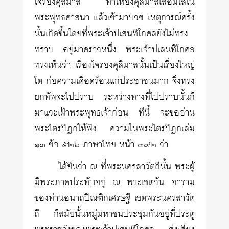
โจรองคุลิมาล ทำให้องคุลิมาลเลื่อมใสใน
พระพุทธศาสนา แล้วเข้ามาบวช เหตุการณ์ครั้ง
นั้นเกิดขึ้นโดยที่พระเจ้าปเสนทิโกศลยังไม่ทรง
ทราบ อยู่มาคราวหนึ่ง พระเจ้าปเสนทิโกศล
ทรงเห็นว่า เรื่องโจรองคุลิมาลนั้นเป็นเรื่องใหญ่
โต ก่อความเดือดร้อนแก่ประชาชนมาก จึงทรง
ยกทัพจะไปปราบ ระหว่างทางที่ไปปราบนั้นก็
มาแวะเฝ้าพระพุทธเจ้าก่อน ทีนี้ จะขออ่าน
พระไตรปิฎกให้ฟัง ความในพระไตรปิฏกเล่ม
๑๓ ข้อ ๕๒๖ ภาษาไทย หน้า ๓๙๒ ว่า
ได้ยินว่า ณ ที่พระนครสาวัตถีนั้น พระผู้
มีพระภาคประทับอยู่ ณ พระเชตวัน อาราม
ของท่านอนาถปิณฑิกเศรษฐี เขตพระนครสาวัต
ถี ก็สมัยนั้นหมู่มหาชนประชุมกันอยู่ที่ประตู