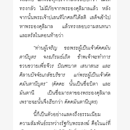
ทรงกลัว ไม่มีภัยจากพระองคุลิมาลแล้ว หลัง
จากนั้นพระเจ้าปเสนทิโกศลก็ได้สติ เสด็จเข้าไป
หาพระองคุลิมาล แล้วทรงสอบถามสนทนา
และตรัสในตอนท้ายว่า
“ท่านผู้เจริญ ขอพระผู้เป็นเจ้าคัคคมัน
ตานีบุตร จงอภิรมย์เถิด ข้าพเจ้าจะทำการ
ขวนขวายเพื่อจีวร บิณฑบาต เสนาสนะ และ
คิลานปัจจัยเภสัชบริขาร แก่พระผู้เป็นเจ้าคัค
คมันตานีบุตร”
(คัคคะ นั้นเป็นชื่อบิดา และ
มันตานี เป็นชื่อมารดาของพระองคุลิมาล
เพราะฉะนั้นจึงเรียกว่า คัคคมันตานีบุตร)
นี้ก็เป็นตัวอย่างแสดงถึงธรรมเนียม
ความสัมพันธ์ระหว่างรัฐกับพระสงฆ์ คือในแง่ที่