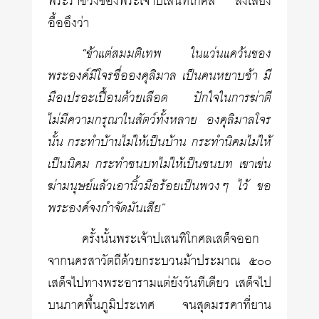
พระราชวังของพระเจ้าปเสนทิโกศล ส่งเสียง
อื้ออึงว่า
“ข้าแต่สมมติเทพ ในแว่นแคว้นของ
พระองค์มีโจรชื่อองคุลิมาล เป็นคนหยาบช้า มี
มือเปรอะเปื้อนด้วยเลือด ปักใจในการฆ่าตี
ไม่มีความกรุณาในสัตว์ทั้งหลาย องคุลิมาลโจร
นั้น กระทำบ้านไม่ให้เป็นบ้าน กระทำนิคมไม่ให้
เป็นนิคม กระทำชนบทไม่ให้เป็นชนบท เขาเข่น
ฆ่ามนุษย์แล้วเอานิ้วมือร้อยเป็นพวงๆ ไว้ ขอ
พระองค์จงกำจัดมันเสีย”
ครั้งนั้นพระเจ้าปเสนทิโกศลเสด็จออก
จากนครสาวัตถีด้วยกระบวนม้าประมาณ ๕๐๐
เสด็จไปทางพระอารามแต่ยังวันทีเดียว เสด็จไป
บนภาคพื้นภูมิประเทศ จนสุดมรรคาที่ยาน