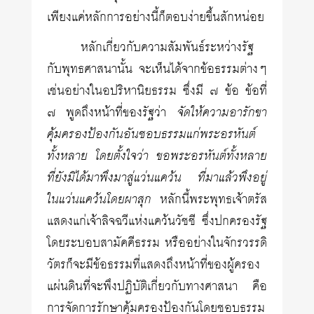
เพียงแค่หลักการอย่างนี้ก็ตอบง่ายขึ้นสักหน่อย
หลักเกี่ยวกับความสัมพันธ์ระหว่างรัฐ
กับพุทธศาสนานั้น จะเห็นได้จากข้อธรรมต่างๆ
เช่นอย่างในอปริหานิยธรรม ซึ่งมี ๗ ข้อ ข้อที่
๗ พูดถึงหน้าที่ของรัฐว่า
จัดให้ความอารักขา
คุ้มครองป้องกันอันชอบธรรมแก่พระอรหันต์
ทั้งหลาย โดยตั้งใจว่า ขอพระอรหันต์ทั้งหลาย
ที่ยังมิได้มาพึงมาสู่แว่นแคว้น ที่มาแล้วพึงอยู่
ในแว่นแคว้นโดยผาสุก
หลักนี้พระพุทธเจ้าตรัส
แสดงแก่เจ้าลิจฉวีแห่งแคว้นวัชชี ซึ่งปกครองรัฐ
โดยระบอบสามัคคีธรรม หรืออย่างในจักรวรรดิ
วัตรก็จะมีข้อธรรมที่แสดงถึงหน้าที่ของผู้ครอง
แผ่นดินที่จะพึงปฏิบัติเกี่ยวกับทางศาสนา คือ
การจัดการรักษาคุ้มครองป้องกันโดยชอบธรรม