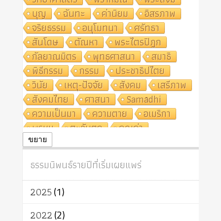
บุญ
ฉันทะ
ค่านิยม
อิสรภาพ
จริยธรรม
อนุโมทนา
ศรัทธา
สันโดษ
ตัณหา
พระไตรปิฎก
กัลยาณมิตร
พุทธศาสนา
สมาธิ
พิธีกรรม
กรรม
ประชาธิปไตย
วินัย
เหตุ-ปัจจัย
สังคม
เสรีภาพ
สังคมไทย
ศาสนา
Samādhi
ความเป็นมา
ความตาย
อเมริกา
พรหม
ตะวันตก
คุณค่า
ปฏิจจสมุปบาท
ศีล
อุตสาหกรรม
ขยาย
สถาบันสงฆ์
ศาสนาประจำชาติ
ธรรมนิพนธ์รายปีที่เริ่มเผยแพร่
อินเดีย
ผู้บริโภค
ธรรมาธิปไตย
จักร
การแยกรัฐกับศาสนา
ธรรมชาติ
2025
(1)
เทคโนโลยี
คณะสงฆ์
การบวช
สิทธิ
พุทธบริษัท
เยาวชน
2022
(2)