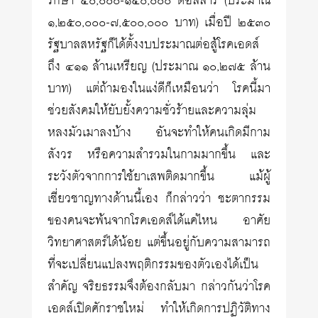
รักษา ๕๐,๐๐๐-๑๕๐,๐๐๐ ดอลล่าร์ (ประมาณ
๑,๒๕๐,๐๐๐-๗,๕๐๐,๐๐๐ บาท) เมื่อปี ๒๕๓๐
รัฐบาลสหรัฐก็ได้ตั้งงบประมาณต่อสู้โรคเอดส์
ถึง ๔๑๑ ล้านเหรียญ (ประมาณ ๑๐,๒๗๕ ล้าน
บาท) แต่ถ้ามองในแง่ดีก็เหมือนว่า โรคนี้มา
ช่วยสังคมให้ยับยั้งความชั่วร้ายและความลุ่ม
หลงมัวเมาลงบ้าง อันจะทำให้คนเกิดมีกาม
สังวร หรือความสำรวมในกามมากขึ้น และ
ระวังตัวจากการใช้ยาเสพติดมากขึ้น แม้ผู้
เชี่ยวชาญทางด้านนี้เอง ก็กล่าวว่า ชะตากรรม
ของคนจะพ้นจากโรคเอดส์ได้แค่ไหน อาศัย
วิทยาศาสตร์ได้น้อย แต่ขึ้นอยู่กับความสามารถ
ที่จะเปลี่ยนแปลงพฤติกรรมของตัวเองได้เป็น
สำคัญ จริยธรรมจึงต้องกลับมา กล่าวกันว่าโรค
เอดส์เปิดศักราชใหม่ ทำให้เกิดการปฏิวัติทาง