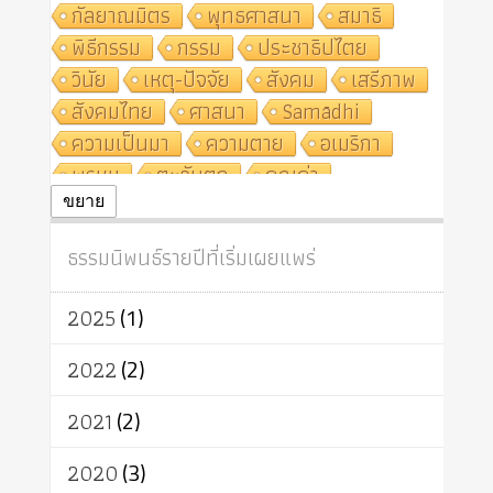
กัลยาณมิตร
พุทธศาสนา
สมาธิ
พิธีกรรม
กรรม
ประชาธิปไตย
วินัย
เหตุ-ปัจจัย
สังคม
เสรีภาพ
สังคมไทย
ศาสนา
Samādhi
ความเป็นมา
ความตาย
อเมริกา
พรหม
ตะวันตก
คุณค่า
ปฏิจจสมุปบาท
ศีล
อุตสาหกรรม
ขยาย
สถาบันสงฆ์
ศาสนาประจำชาติ
ธรรมนิพนธ์รายปีที่เริ่มเผยแพร่
อินเดีย
ผู้บริโภค
ธรรมาธิปไตย
จักร
การแยกรัฐกับศาสนา
ธรรมชาติ
2025
(1)
เทคโนโลยี
คณะสงฆ์
การบวช
สิทธิ
พุทธบริษัท
เยาวชน
2022
(2)
อาสาฬหบูชา
พระเวท
มหายาน
2021
(2)
อัตถะ
วัตถุเสพ
วัฒนธรรม
เทวดา
ปราโมทย์
2020
(3)