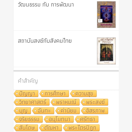
วัฒนธรรม กับ การพัฒนา
สถาบันสงฆ์กับสังคมไทย
คำสำคัญ
ปัญญา
การศึกษา
ความสุข
วิทยาศาสตร์
พราหมณ์
พระสงฆ์
บุญ
ฉันทะ
ค่านิยม
อิสรภาพ
จริยธรรม
อนุโมทนา
ศรัทธา
สันโดษ
ตัณหา
พระไตรปิฎก