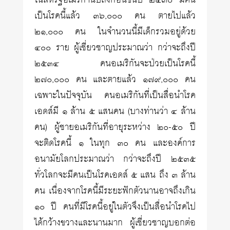
ในสหรัฐอเมริกานับถึงก่อนขึ้นปี ๒๕๓๐ มีคน
เป็นโรคนี้แล้ว ๓๖,๐๐๐ คน ตายไปแล้ว
๒๑,๐๐๐ คน ในจำนวนนี้มีเด็กรวมอยู่ด้วย
๔๐๐ ราย ผู้เชี่ยวชาญประมาณว่า กว่าจะถึงปี
๒๕๓๔ คนอเมริกันจะป่วยเป็นโรคนี้
๒๗๐,๐๐๐ คน และตายแล้ว ๑๗๙,๐๐๐ คน
เฉพาะในปัจจุบัน คนอเมริกันที่เป็นสื่อนำโรค
เอดส์มี ๑ ล้าน ๕ แสนคน (บางท่านว่า ๔ ล้าน
คน) ผู้ชายอเมริกันที่อายุระหว่าง ๒๐-๕๐ ปี
จะติดโรคนี้ ๑ ในทุก ๓๐ คน และองค์การ
อนามัยโลกประมาณว่า กว่าจะถึงปี ๒๕๓๕
ทั่วโลกจะมีคนเป็นโรคเอดส์ ๕ แสน ถึง ๓ ล้าน
คน เนื่องจากโรคนี้มีระยะฟักตัวนานอาจถึงเกิน
๑๐ ปี คนที่มีโรคนี้อยู่ในตัวจึงเป็นสื่อนำโรคไป
ได้กว้างขวางและนานมาก ผู้เชี่ยวชาญบอกต่อ