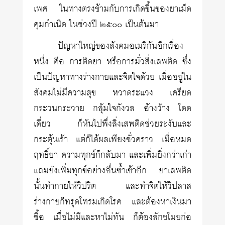
เพศ ในทางตรงข้ามกับการเกิดขึ้นของยาเม็ด
คุมกำเนิด ในช่วงปี ๒๕๐๐ เป็นต้นมา
ปัญหาใหญ่ของสังคมอเมริกันอีกเรื่อง
หนึ่ง คือ การติดยา หรือการมั่วสิ่งเสพติด ซึ่ง
เป็นปัญหาทางร่างกายและจิตใจด้วย เมื่ออยู่ใน
สังคมไม่มีความสุข หวาดระแวง เครียด
กระวนกระวาย กลุ้มใจกังวล อ้างว้าง โดด
เดี่ยว ก็หันไปพึ่งสิ่งเสพติดช่วยระงับและ
กระตุ้นเร้า แต่ก็ได้ผลเพียงชั่วคราว เมื่อหมด
ฤทธิ์ยา ความทุกข์ก็กลับมา และเพิ่มยิ่งกว่าเก่า
แถมยังเพิ่มทุกข์อย่างอื่นซ้ำเข้าอีก ยาเสพติด
นั้นทำกายให้วิปริต และทำจิตให้วิปลาส
ร่างกายก็ทรุดโทรมเกิดโรค และต้องหาเงินมา
ซื้อ เมื่อไม่มีและหาไม่ทัน ก็ต้องลักขโมยก่อ