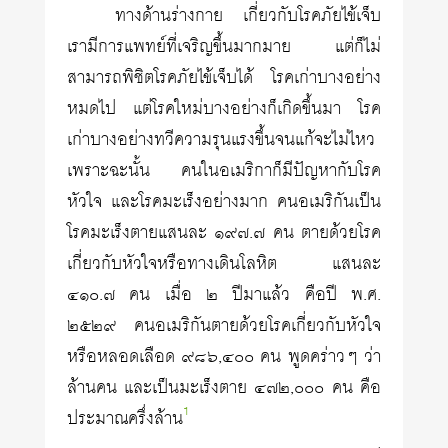
ทางด้านร่างกาย เกี่ยวกับโรคภัยไข้เจ็บ
เรามีการแพทย์ที่เจริญขึ้นมากมาย แต่ก็ไม่
สามารถพิชิตโรคภัยไข้เจ็บได้ โรคเก่าบางอย่าง
หมดไป แต่โรคใหม่บางอย่างก็เกิดขึ้นมา โรค
เก่าบางอย่างทวีความรุนแรงขึ้นจนแก้จะไม่ไหว
เพราะฉะนั้น คนในอเมริกาก็มีปัญหากับโรค
หัวใจ และโรคมะเร็งอย่างมาก คนอเมริกันเป็น
โรคมะเร็งตายแสนละ ๑๙๗.๗ คน ตายด้วยโรค
เกี่ยวกับหัวใจหรือทางเดินโลหิต แสนละ
๔๑๐.๗ คน เมื่อ ๒ ปีมาแล้ว คือปี พ.ศ.
๒๕๒๙ คนอเมริกันตายด้วยโรคเกี่ยวกับหัวใจ
หรือหลอดเลือด ๙๘๖,๔๐๐ คน พูดคร่าวๆ ว่า
ล้านคน และเป็นมะเร็งตาย ๔๗๒,๐๐๐ คน คือ
1
ประมาณครึ่งล้าน