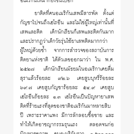
อเมริกันให้มากยิ่งขึ้นไปอีก
ยาติดที่คนอเมริกันเสพมีสารพัด ตั้งแต่
กัญชาไปจนถึงเฮโรอีน และไม่ใช่ผู้ใหญ่เท่านั้นที่
เสพและติด เด็กนักเรียนก็เสพและติดกันมาก
และปรากฏว่าเด็กวัยรุ่นใช้ยาเสพติดมากกว่า
ผู้ใหญ่ด้วยซ้ำ จากการสำรวจของสถาบันการ
ติดยาแห่งชาติ ได้ตัวเลขออกมาว่า ใน พ.ศ.
๒๕๒๗ เด็กนักเรียนมัธยมในอเมริกาเคยดื่ม
สุราแล้วร้อยละ ๙๒.๖ เคยสูบบุหรี่ร้อยละ
๖๙.๗ เคยสูบกัญชาร้อยละ ๕๔.๙ เคยสูบ
เฮโรอีนร้อยละ ๑.๓ เฮโรอีนเป็นปัญหายาเสพ
ติดที่ร้ายแรงที่สุดของชาติอเมริกันมาหลายสิบ
ปี เพราะราคาแพง มีการลักลอบซื้อขาย และ
ทำให้เกิดอาชญากรรมรุนแรง ตลอดจนก่อ