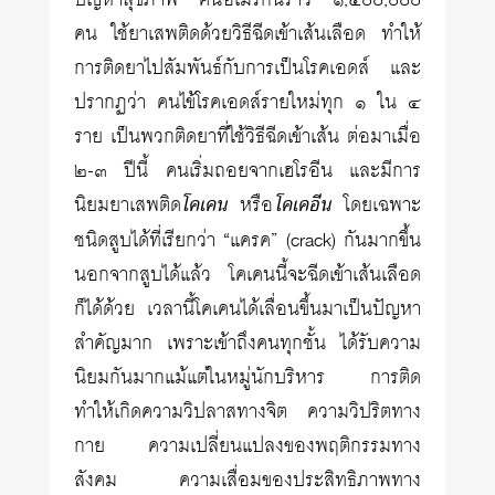
ปัญหาสุขภาพ คนอเมริกันราว ๑,๕๐๐,๐๐๐
คน ใช้ยาเสพติดด้วยวิธีฉีดเข้าเส้นเลือด ทำให้
การติดยาไปสัมพันธ์กับการเป็นโรคเอดส์ และ
ปรากฏว่า คนไข้โรคเอดส์รายใหม่ทุก ๑ ใน ๔
ราย เป็นพวกติดยาที่ใช้วิธีฉีดเข้าเส้น ต่อมาเมื่อ
๒-๓ ปีนี้ คนเริ่มถอยจากเฮโรอีน และมีการ
นิยมยาเสพติด
โคเคน
หรือ
โคเคอีน
โดยเฉพาะ
ชนิดสูบได้ที่เรียกว่า “แครค” (crack) กันมากขึ้น
นอกจากสูบได้แล้ว โคเคนนี้จะฉีดเข้าเส้นเลือด
ก็ได้ด้วย เวลานี้โคเคนได้เลื่อนขึ้นมาเป็นปัญหา
สำคัญมาก เพราะเข้าถึงคนทุกชั้น ได้รับความ
นิยมกันมากแม้แต่ในหมู่นักบริหาร การติด
ทำให้เกิดความวิปลาสทางจิต ความวิปริตทาง
กาย ความเปลี่ยนแปลงของพฤติกรรมทาง
สังคม ความเสื่อมของประสิทธิภาพทาง