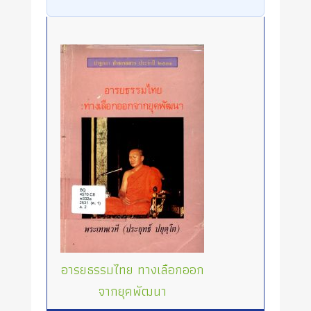
อารยธรรมไทย ทางเลือกออก
จากยุคพัฒนา