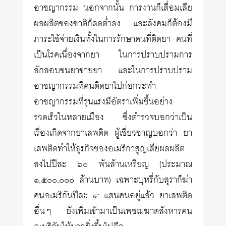
อาชญากรรม นอกจากนั้น การงานก็เสื่อมเสีย
ผลผลิตของชาติก็ลดต่ำลง และสังคมก็ต้องมี
ภาระใช้จ่ายเงินทั้งในการรักษาคนที่ติดยา คนที่
เป็นโรคเนื่องจากยา ในการปราบปรามการ
ลักลอบขนยาขายยา และในการปราบปราม
อาชญากรรมที่คนติดยาไปก่อกระทำ
อาชญากรรมที่รุนแรงมีอัตราเพิ่มขึ้นอย่าง
รวดเร็วในหลายเมือง ซึ่งตำรวจบอกว่าเป็น
เรื่องเกิดจากยาเสพติด ผู้เชี่ยวชาญบอกว่า ยา
เสพติดทำให้ธุรกิจของอเมริกาสูญเสียผลผลิต
ลงไปปีละ ๖๐ พันล้านเหรียญ (ประมาณ
๑,๕๐๐,๐๐๐ ล้านบาท) เฉพาะบุหรี่กับสุราก็ฆ่า
คนอเมริกันปีละ ๔ แสนคนอยู่แล้ว ยาเสพติด
อื่นๆ ยังเพิ่มเข้ามาเป็นเพชฌฆาตสังหารคน