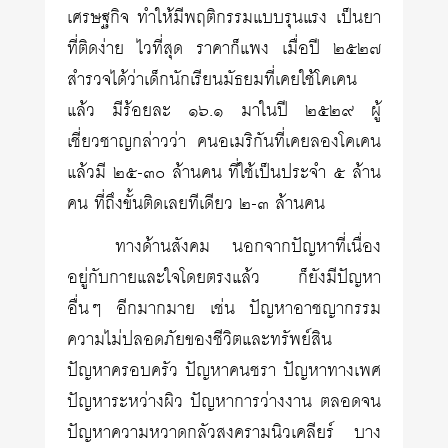
เศรษฐกิจ ทำให้มีพฤติกรรมแบบรุนแรง เป็นยา
ที่ติดง่าย ไวที่สุด ราคาก็แพง เมื่อปี ๒๕๒๗
สำรวจได้ว่าเด็กนักเรียนมัธยมที่เคยใช้โคเคน
แล้ว มีร้อยละ ๑๖.๑ มาในปี ๒๕๒๙ ผู้
เชี่ยวชาญกล่าวว่า คนอเมริกันที่เคยลองโคเคน
แล้วมี ๒๕-๓๐ ล้านคน ที่ใช้เป็นประจำ ๕ ล้าน
คน ที่ถึงขั้นติดเลยทีเดียว ๒-๓ ล้านคน
ทางด้านสังคม นอกจากปัญหาที่เนื่อง
อยู่กับกายและใจโดยตรงแล้ว ก็ยังมีปัญหา
อื่นๆ อีกมากมาย เช่น ปัญหาอาชญากรรม
ความไม่ปลอดภัยของชีวิตและทรัพย์สิน
ปัญหาครอบครัว ปัญหาคนชรา ปัญหาทางเพศ
ปัญหาระหว่างผิว ปัญหาการว่างงาน ตลอดจน
ปัญหาความหวาดกลัวสงครามนิวเคลียร์ บาง