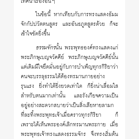
เทศนาเรื่องอื่นๆ
ในข้อนี้ หากเทียบกับการทรงแสดงธัมม
จักกัปปวัตตนสูตร และอันธภูตสูตรด้วย ก็จะ
เข้าใจชัดยิ่งขึ้น
ธรรมจักร
นั้น พระพุทธองค์ทรงแสดงแก่
พระภิกษุเบญจวัคคีย์ พระภิกษุเบญจวัคคีย์นั้น
แต่เดิมมีใจยึดมั่นอยู่กับการบำเพ็ญทุกรกิริยาว่า
คนจะบรรลุธรรมได้ต้องทรมานกายอย่าง
รุนแรง ยิ่งทำได้ยิ่งยวดเท่าใด ก็ยิ่งน่าเลื่อมใส
สำหรับตนมากเท่านั้น และรังเกียจความเป็น
อยู่อย่างสะดวกสบายว่าเป็นสิ่งเสียหายลามก
ที่ละทิ้งพระพุทธเจ้าเมื่อคราวทุกรกิริยา ก็
เพราะได้เห็นพระองค์เลิกทรมานพระกาย เมื่อ
พระพุทธเจ้าทรงแสดงธรรมจักร จึงทรงเริ่มต้น