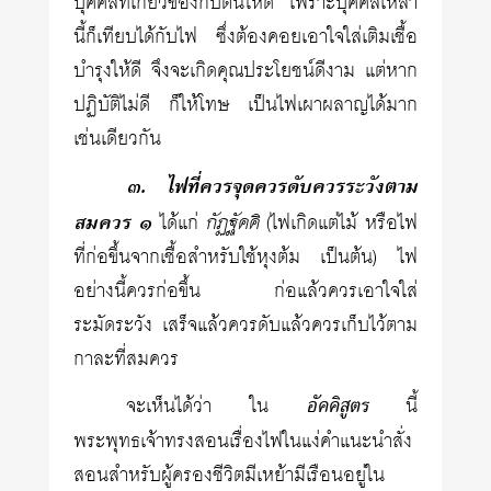
บุคคลที่เกี่ยวข้องกับตนให้ดี เพราะบุคคลเหล่า
นี้ก็เทียบได้กับไฟ ซึ่งต้องคอยเอาใจใส่เติมเชื้อ
บำรุงให้ดี จึงจะเกิดคุณประโยชน์ดีงาม แต่หาก
ปฏิบัติไม่ดี ก็ให้โทษ เป็นไฟเผาผลาญได้มาก
เช่นเดียวกัน
๓. ไฟที่ควรจุดควรดับควรระวังตาม
สมควร ๑
กัฏฐัคคิ
ได้แก่
(ไฟเกิดแต่ไม้ หรือไฟ
ที่ก่อขึ้นจากเชื้อสำหรับใช้หุงต้ม เป็นต้น) ไฟ
อย่างนี้ควรก่อขึ้น ก่อแล้วควรเอาใจใส่
ระมัดระวัง เสร็จแล้วควรดับแล้วควรเก็บไว้ตาม
กาละที่สมควร
จะเห็นได้ว่า ใน
อัคคิสูตร
นี้
พระพุทธเจ้าทรงสอนเรื่องไฟในแง่คำแนะนำสั่ง
สอนสำหรับผู้ครองชีวิตมีเหย้ามีเรือนอยู่ใน