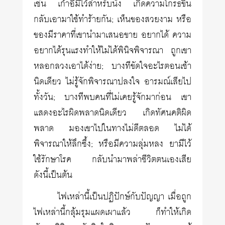
เช่น เก้าอี้มีไว้สำหรับนั่ง เกิดความโกรธขึ้น
กลับเอามาใช้ทำร้ายกัน; เห็นของสวยงาม หรือ
ของมีราคาที่เขานำมาเสนอขาย อยากได้ ความ
อยากได้รุนแรงทำให้ไม่ได้พินิจพิจารณา ถูกเขา
หลอกลวงเอาได้ง่าย; บางทีขัดใจอะไรตอนเช้า
นิดเดียว ไม่รู้จักพิจารณาปลงใจ อารมณ์เสียไป
ทั้งวัน; บางทีพบคนที่ไม่เคยรู้จักมาก่อน เขา
แสดงอะไรผิดพลาดนิดเดียว เกิดทัศนคติผิด
พลาด มองเขาไปในทางไม่ดีตลอด ไม่ได้
พิจารณาให้ลึกซึ้ง; หรือมีความลุ่มหลง ยามีไว้
ใช้รักษาโรค กลับนำมาพล่าชีวิตตนเองเสีย
ดังนี้เป็นต้น
ไฟเหล่านี้เป็นปฏิปักษ์กับปัญญา เมื่อถูก
ไฟเหล่านี้กลุ้มรุมแผดเผาแล้ว ก็ทำให้เกิด