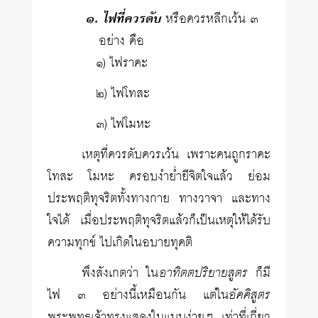
๑. ไฟที่ควรดับ
หรือควรหลีกเว้น ๓
อย่าง คือ
๑) ไฟราคะ
๒) ไฟโทสะ
๓) ไฟโมหะ
เหตุที่ควรดับควรเว้น เพราะคนถูกราคะ
โทสะ โมหะ ครอบงำย่ำยีจิตใจแล้ว ย่อม
ประพฤติทุจริตทั้งทางกาย ทางวาจา และทาง
ใจได้ เมื่อประพฤติทุจริตแล้วก็เป็นเหตุให้ได้รับ
ความทุกข์ ไปเกิดในอบายทุคติ
พึงสังเกตว่า ใน
อาทิตตปริยายสูตร
ก็มี
ไฟ ๓ อย่างนี้เหมือนกัน แต่ใน
อัคคิสูตร
พระพุทธเจ้าทรงแสดงในแบบง่ายๆ เท่าที่เกี่ยว