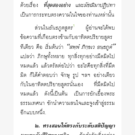
มัชฌิมาปฏิปทา
ด้วยเรื่อง
ที่สุดสองอย่าง
และ
เป็นการกระทบตรงความในใจของท่านเหล่านั้น
1
ส่วนใน
อันธภูตสูตร
ผู้อ่านจะได้พบ
ข้อความที่เกือบตรงข้ามกับอาทิตตปริยายสูตร
“สพฺพํ ภิกฺขเว อนฺธภูตํ”
ทีเดียว คือ เริ่มต้นว่า
แปลว่า ภิกษุทั้งหลาย ทุกสิ่งทุกอย่างมืดมิดไป
หมดแล้ว แล้วตรัสต่อไปว่า อะไรคือทุกสิ่งที่มืด
มิด ก็ได้คำตอบว่า จักษุ รูป ฯลฯ อย่างเดียว
กับในอาทิตตปริยายสูตรนั่นเอง ที่มืดมิดไป
หมดแล้ว ดังนี้เป็นต้น เป็นการยักเยื้องพระ
ธรรมเทศนา ชักนำความสนใจและจูงเข้าสู่ธรรม
อีกแบบหนึ่ง.
๒. ทรงสอนให้ตรงกับระดับสติปัญญา