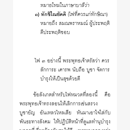
หมายใหม่ในภาษาบาลีว่า
๓) ทักขิไณยัคคิ
(ไฟที่ควรแก่ทักษิณา)
หมายถึง สมณพราหมณ์ ผู้ประพฤติ
ดีประพฤติชอบ
ไฟ ๓ อย่างนี้ พระพุทธเจ้าตรัสว่า ควร
สักการะ เคารพ นับถือ บูชา จัดการ
บำรุงให้เป็นสุขด้วยดี
ข้อสังเกตสำหรับไฟหมวดที่สองนี้ คือ
พระพุทธเจ้าทรงสอนให้เลิกการเซ่นสรวง
บูชายัญ อันเหลวไหลเสีย หันมาเอาใจใส่กับ
พันธะทางสังคม ให้ปฏิบัติหน้าที่ดูแลทำนุบำรุง